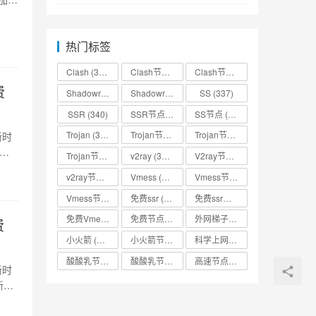
热门标签
Clash
(338)
Clash节点
(335)
Clash节点分享
(331)
费
Shadowrocket
(336)
Shadowrocket节点
SS
(333)
(337)
SSR
(340)
SSR节点
(335)
SS节点
(335)
Trojan
(333)
Trojan节点
(333)
Trojan节点免费分享
(332)
新时
Trojan节点分享
(332)
v2ray
(337)
V2ray节点
(336)
v2ray节点分享
(334)
Vmess
(330)
Vmess节点
(330)
Vmess节点分享
(330)
免费ssr
(318)
免费ssr节点
(318)
免费Vmess节点
(330)
免费节点
(335)
外网梯子
(314)
费
小火箭
(337)
小火箭节点分享
(334)
科学上网
(327)
酸酸乳节点
(318)
酸酸乳节点分享
(318)
高速节点
(335)
新时
新