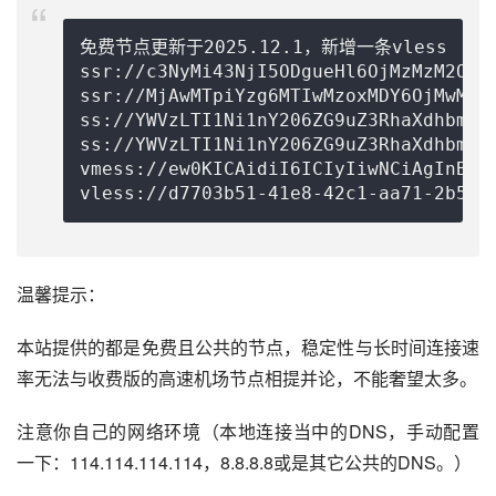
免费节点更新于2025.12.1，新增一条vless

ssr://c3NyMi43NjI5ODgueHl6OjMzMzM2OmF
ssr://MjAwMTpiYzg6MTIwMzoxMDY6OjMwMTo
ss://
YWVzLTI1Ni1nY206ZG9uZ3RhaXdhbmcu
ss://YWVzLTI1Ni1nY206ZG9uZ3RhaXdhbmcu
vmess://ew0KICAidiI6ICIyIiwNCiAgInBzI
vless://
d7703b51-41e8-42c1-aa71-2b509
温馨提示：
本站提供的都是免费且公共的节点，稳定性与长时间连接速
率无法与收费版的高速机场节点相提并论，不能奢望太多。
注意你自己的网络环境（本地连接当中的DNS，手动配置
一下：114.114.114.114，8.8.8.8或是其它公共的DNS。）