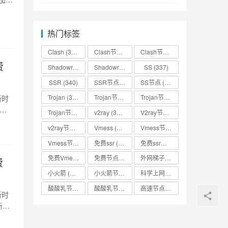
热门标签
Clash
(338)
Clash节点
(335)
Clash节点分享
(331)
费
Shadowrocket
(336)
Shadowrocket节点
SS
(333)
(337)
SSR
(340)
SSR节点
(335)
SS节点
(335)
Trojan
(333)
Trojan节点
(333)
Trojan节点免费分享
(332)
新时
Trojan节点分享
(332)
v2ray
(337)
V2ray节点
(336)
v2ray节点分享
(334)
Vmess
(330)
Vmess节点
(330)
Vmess节点分享
(330)
免费ssr
(318)
免费ssr节点
(318)
免费Vmess节点
(330)
免费节点
(335)
外网梯子
(314)
费
小火箭
(337)
小火箭节点分享
(334)
科学上网
(327)
酸酸乳节点
(318)
酸酸乳节点分享
(318)
高速节点
(335)
新时
新