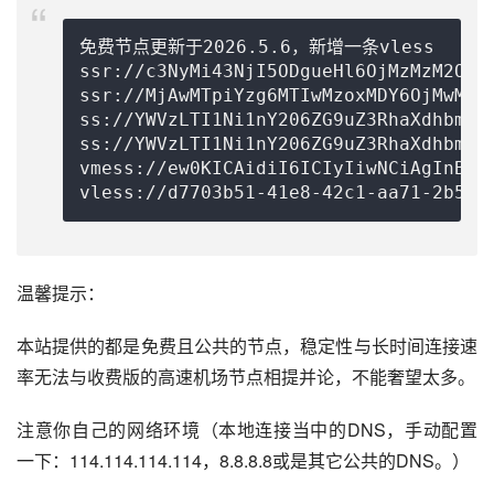
免费节点更新于2026.5.6，新增一条vless

ssr://c3NyMi43NjI5ODgueHl6OjMzMzM2OmF
ssr://MjAwMTpiYzg6MTIwMzoxMDY6OjMwMTo
ss://
YWVzLTI1Ni1nY206ZG9uZ3RhaXdhbmcu
ss://YWVzLTI1Ni1nY206ZG9uZ3RhaXdhbmcu
vmess://ew0KICAidiI6ICIyIiwNCiAgInBzI
vless://
d7703b51-41e8-42c1-aa71-2b509
温馨提示：
本站提供的都是免费且公共的节点，稳定性与长时间连接速
率无法与收费版的高速机场节点相提并论，不能奢望太多。
注意你自己的网络环境（本地连接当中的DNS，手动配置
一下：114.114.114.114，8.8.8.8或是其它公共的DNS。）