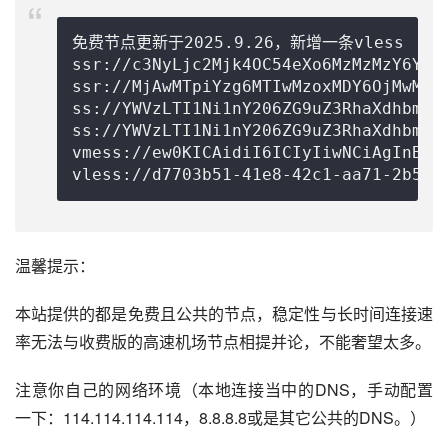
免费节点更新于2025.9.26，新增一条vless

ssr://c3NyLjc2Mjk4OC54eXo6MzMzMzY6YXV
ssr://MjAwMTpiYzg6MTIwMzoxMDY6OjMwMTo
ss://
YWVzLTI1Ni1nY206ZG9uZ3RhaXdhbmcu
ss://YWVzLTI1Ni1nY206ZG9uZ3RhaXdhbmcu
vmess://ew0KICAidiI6ICIyIiwNCiAgInBzI
vless://
d7703b51-41e8-42c1-aa71-2b509
温馨提示：
本站提供的都是免费且公共的节点，稳定性与长时间连接速
率无法与收费版的高速机场节点相提并论，不能奢望太多。
注意你自己的网络环境（本地连接当中的DNS，手动配置
一下：114.114.114.114，8.8.8.8或是其它公共的DNS。）