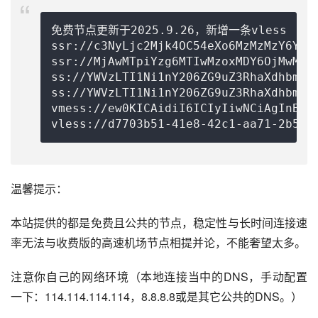
免费节点更新于2025.9.26，新增一条vless

ssr://c3NyLjc2Mjk4OC54eXo6MzMzMzY6YXV
ssr://MjAwMTpiYzg6MTIwMzoxMDY6OjMwMTo
ss://
YWVzLTI1Ni1nY206ZG9uZ3RhaXdhbmcu
ss://YWVzLTI1Ni1nY206ZG9uZ3RhaXdhbmcu
vmess://ew0KICAidiI6ICIyIiwNCiAgInBzI
vless://
d7703b51-41e8-42c1-aa71-2b509
温馨提示：
本站提供的都是免费且公共的节点，稳定性与长时间连接速
率无法与收费版的高速机场节点相提并论，不能奢望太多。
注意你自己的网络环境（本地连接当中的DNS，手动配置
一下：114.114.114.114，8.8.8.8或是其它公共的DNS。）