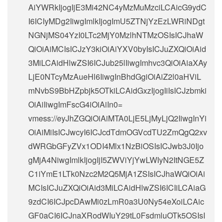
AiYWRkIjogIjE3Mi42NC4yMzMuMzciLCAicG9ydC
I6ICIyMDg2IiwgImlkIjogImU5ZTNjYzEzLWRiNDgt
NGNjMS04YzI0LTc2MjY0MzlhNTMzOSIsICJhaW
QiOiAiMCIsICJzY3kiOiAiYXV0byIsICJuZXQiOiAid
3MiLCAidHlwZSI6ICJub25lIiwgImhvc3QiOiAiaXAy
LjE0NTcyMzAueHl6IiwgInBhdGgiOiAiZ2l0aHViL
mNvbS9BbHZpbjk5OTkiLCAidGxzIjogIiIsICJzbmki
OiAiIiwgImFscG4iOiAiIn0=
vmess://eyJhZGQiOiAiMTA0LjE5LjMyLjQ2IiwgInYi
OiAiMiIsICJwcyI6ICJcdTdmOGVcdTU2ZmQgQ2xv
dWRGbGFyZVx1ODI4Mlx1NzBiOSIsICJwb3J0Ijo
gMjA4NiwgImlkIjogIjI5ZWViYjYwLWIyN2ItNGE5Z
C1iYmE1LTk0Nzc2M2Q5MjA1ZSIsICJhaWQiOiAi
MCIsICJuZXQiOiAid3MiLCAidHlwZSI6ICIiLCAiaG
9zdCI6ICJpcDAwMi0zLmR0a3U0Ny54eXoiLCAic
GF0aCI6ICJnaXRodWIuY29tL0FsdmluOTk5OSIsI