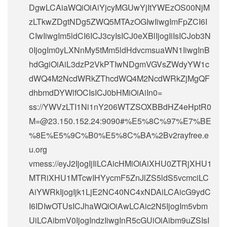
DgwLCAiaWQiOiAiYjcyMGUwYjItYWEzOS00NjM
zLTkwZDgtNDg5ZWQ5MTAzOGIwIiwgImFpZCI6I
CIwIiwgIm5ldCI6ICJ3cyIsICJ0eXBlIjogIiIsICJob3N
0IjogIm0yLXNnMy5tMm5ldHdvcmsuaWN1IiwgInB
hdGgiOiAiL3dzP2VkPTIwNDgmVGVsZWdyYW1c
dWQ4M2NcdWRkZThcdWQ4M2NcdWRkZjMgQF
dhbmdDYWlfOCIsICJ0bHMiOiAiIn0=
ss://
YWVzLTI1Ni1nY206WTZSOXBBdHZ4eHptR0
M=@23.150.152.24
:9090#%E5%8C%97%E7%BE
%8E%E5%9C%B0%E5%8C%BA%2Bv2rayfree.e
u.org
vmess://eyJ2IjogIjIiLCAicHMiOiAiXHU0ZTRjXHU1
MTRiXHU1MTcwIHYycmF5ZnJlZS5ldS5vcmciLC
AiYWRkIjogIjk1LjE2NC40NC4xNDAiLCAicG9ydC
I6IDIwOTUsICJhaWQiOiAwLCAic2N5IjogIm5vbm
UiLCAibmV0IjogIndzIiwgInR5cGUiOiAibm9uZSIsI