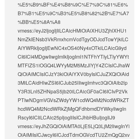
%E5%B9%BF%E4%B8%9C%E7%9C%81%E6%
B7%B1%E5%9C%B3%E5%B8%82%2B%E7%A7
%BB%E5%8A%A8
vmess://eyJ2IjogIjIiLCAicHMiOiAiXHU3ZjhlXHU1
NmZkIENsb3VkRmxhcmVcdTgyODJcdTcwYjkiLC
AiYWRkIjogIjEwNC4xOS40Ny4xOTkiLCAicG9yd
CI6ICI4MDgwIiwgImlkIjogImI1NTFhYTIyLTIyYWYt
MTFlZS1iOGQ4LWYyM2M5MzJlYjY4ZCIsICJhaW
QiOiAiMCIsICJzY3kiOiAiYXV0byIsICJuZXQiOiAid
3MiLCAidHlwZSI6ICJub25lIiwgImhvc3QiOiAib2lp
Y3R3Lnl5ZHNpaS5jb20iLCAicGF0aCI6ICIvP2Vk
PTIwNDgmVGVsZWdyYW1cdWQ4M2NcdWRkZT
hcdWQ4M2NcdWRkZjMgQFdhbmdDYWkyIiwgIn
RscyI6ICIiLCAic25pIjogIiIsICJhbHBuIjogIiJ9
vmess://eyJhZGQiOiAiMTA0LjE5LjQ3LjM2IiwgInYi
OiAiMiIsICJwcyI6ICJcdTdmOGVcdTU2ZmQgQ2xv