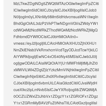
MzLTkwZDgtNDg5ZWQ5MTAzOGIwIiwgImFpZCI6
ICIwIiwgIm5ldCI6ICJ3cyIsICJ0eXBlIjogIiIsICJob3
N0IjogIm0yLXNnMy5tMm5ldHdvcmsuaWN1IiwgIn
BhdGgiOiAiL3dzP2VkPTIwNDgmVGVsZWdyYW1
cdWQ4M2NcdWRkZThcdWQ4M2NcdWRkZjMgQ
FdhbmdDYWlfOCIsICJ0bHMiOiAiIn0=
vmess://eyJ2IjogIjIiLCAicHMiOiAiXHU3ZjhlXHU1
NmZkIENsb3VkRmxhcmVcdTgyODJcdTcwYjkiLC
AiYWRkIjogIjEwNC4xOS40Ny45MSIsICJwb3J0Ij
ogIjgwODAiLCAiaWQiOiAiYjU1MWFhMjItMjJhZi0
xMWVlLWI4ZDgtZjIzYzkzMmViNjhkIiwgImFpZCI6I
CIwIiwgInNjeSI6ICJhdXRvIiwgIm5ldCI6ICJ3cyIsI
CJ0eXBlIjogIm5vbmUiLCAiaG9zdCI6ICJvaWljdH
cueXlkc2lpLmNvbSIsICJwYXRoIjogIi8/ZWQ9MjA
0OCZUZWxlZ3JhbVx1ZDgzY1x1ZGRlOFx1ZDgz
Y1x1ZGRmMyBAV2FuZ0NhaTIiLCAidGxzIjogIiIsI