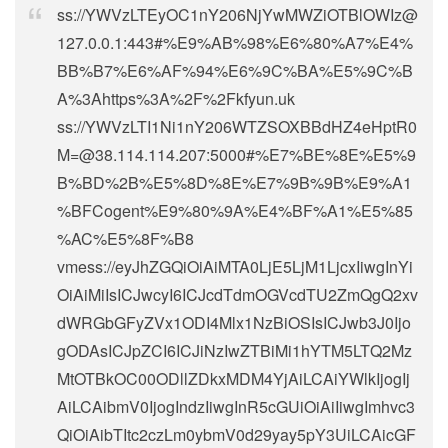
ss://
YWVzLTEyOC1nY206NjYwMWZiOTBlOWIz@
127.0.0.1
:443#%E9%AB%98%E6%80%A7%E4%
BB%B7%E6%AF%94%E6%9C%BA%E5%9C%B
A%3Ahttps%3A%2F%2Fkfyun.uk
ss://
YWVzLTI1Ni1nY206WTZSOXBBdHZ4eHptR0
M=@38.114.114.207
:5000#%E7%BE%8E%E5%9
B%BD%2B%E5%8D%8E%E7%9B%9B%E9%A1
%BFCogent%E9%80%9A%E4%BF%A1%E5%85
%AC%E5%8F%B8
vmess://eyJhZGQiOiAiMTA0LjE5LjM1LjcxIiwgInYi
OiAiMiIsICJwcyI6ICJcdTdmOGVcdTU2ZmQgQ2xv
dWRGbGFyZVx1ODI4Mlx1NzBiOSIsICJwb3J0Ijo
gODAsICJpZCI6ICJiNzIwZTBiMi1hYTM5LTQ2Mz
MtOTBkOC00ODllZDkxMDM4YjAiLCAiYWlkIjogIj
AiLCAibmV0IjogIndzIiwgInR5cGUiOiAiIiwgImhvc3
QiOiAibTItc2czLm0ybmV0d29yay5pY3UiLCAicGF