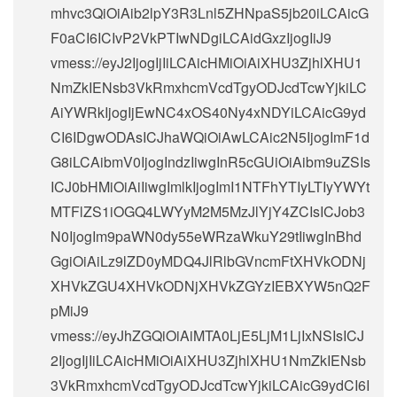
mhvc3QiOiAib2lpY3R3Lnl5ZHNpaS5jb20iLCAicG
F0aCI6ICIvP2VkPTIwNDgiLCAidGxzIjogIiJ9
vmess://eyJ2IjogIjIiLCAicHMiOiAiXHU3ZjhlXHU1
NmZkIENsb3VkRmxhcmVcdTgyODJcdTcwYjkiLC
AiYWRkIjogIjEwNC4xOS40Ny4xNDYiLCAicG9yd
CI6IDgwODAsICJhaWQiOiAwLCAic2N5IjogImF1d
G8iLCAibmV0IjogIndzIiwgInR5cGUiOiAibm9uZSIs
ICJ0bHMiOiAiIiwgImlkIjogImI1NTFhYTIyLTIyYWYt
MTFlZS1iOGQ4LWYyM2M5MzJlYjY4ZCIsICJob3
N0IjogIm9paWN0dy55eWRzaWkuY29tIiwgInBhd
GgiOiAiLz9lZD0yMDQ4JlRlbGVncmFtXHVkODNj
XHVkZGU4XHVkODNjXHVkZGYzIEBXYW5nQ2F
pMiJ9
vmess://eyJhZGQiOiAiMTA0LjE5LjM1LjIxNSIsICJ
2IjogIjIiLCAicHMiOiAiXHU3ZjhlXHU1NmZkIENsb
3VkRmxhcmVcdTgyODJcdTcwYjkiLCAicG9ydCI6I