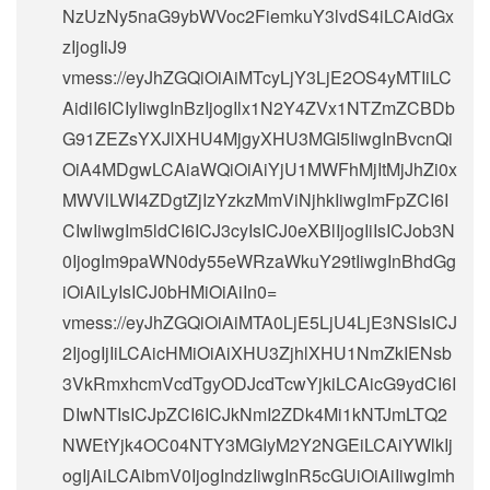
NzUzNy5naG9ybWVoc2FiemkuY3lvdS4iLCAidGx
zIjogIiJ9
vmess://eyJhZGQiOiAiMTcyLjY3LjE2OS4yMTIiLC
AidiI6ICIyIiwgInBzIjogIlx1N2Y4ZVx1NTZmZCBDb
G91ZEZsYXJlXHU4MjgyXHU3MGI5IiwgInBvcnQi
OiA4MDgwLCAiaWQiOiAiYjU1MWFhMjItMjJhZi0x
MWVlLWI4ZDgtZjIzYzkzMmViNjhkIiwgImFpZCI6I
CIwIiwgIm5ldCI6ICJ3cyIsICJ0eXBlIjogIiIsICJob3N
0IjogIm9paWN0dy55eWRzaWkuY29tIiwgInBhdGg
iOiAiLyIsICJ0bHMiOiAiIn0=
vmess://eyJhZGQiOiAiMTA0LjE5LjU4LjE3NSIsICJ
2IjogIjIiLCAicHMiOiAiXHU3ZjhlXHU1NmZkIENsb
3VkRmxhcmVcdTgyODJcdTcwYjkiLCAicG9ydCI6I
DIwNTIsICJpZCI6ICJkNmI2ZDk4Mi1kNTJmLTQ2
NWEtYjk4OC04NTY3MGIyM2Y2NGEiLCAiYWlkIj
ogIjAiLCAibmV0IjogIndzIiwgInR5cGUiOiAiIiwgImh