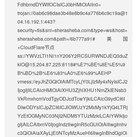
FdhbmdDYWlfOCIsICJ0bHMiOiAiIn0=
trojan://
0ab6c98dae3b48e8b9c4a776b6c9c19a@1
04.16.192.1
:443?
security=tls&sni=sherasheba.com&type=ws&host=
sherasheba.com&path=/6b777a91#美国
+CloudFlare节点
ss://
YWVzLTI1Ni1nY206Y2RCSURWNDJEQ3duZ
klO@15.204.87.225
:8118#%E7%BE%8E%E5%9
B%BD%2B%E6%83%A0%E6%99%AEHP
vmess://eyJhZGQiOiAiMTcyLjY0LjIzMy4xNyIsICJ2
IjogIjIiLCAicHMiOiAiXHU3ZjhlXHU1NmZkIENsb3
VkRmxhcmVcdTgyODJcdTcwYjkiLCAicG9ydCI6I
DIwODYsICJpZCI6ICJlOWUzY2MxMy1kYjQ4LTRj
YzEtOGMyNC03NjI2NDM5YTUzMzkiLCAiYWlkIjo
gIjAiLCAibmV0IjogIndzIiwgInR5cGUiOiAiIiwgImhv
c3QiOiAiaXAyLjE0NTcyMzAueHl6IiwgInBhdGgiOi