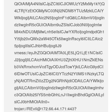
QiOiAiMjA4NiIsICJpZCI6ICJlOWUzY2MxMy1kYjQ
4LTRjYzEtOGMyNC03NjI2NDM5YTUzMzkiLCAiY
WlkIjogIjAiLCAic2N5IjogImF1dG8iLCAibmV0IjogIn
dzIiwgInR5cGUiOiAibm9uZSIsICJob3N0IjogImlw
Mi4xNDU3MjMwLnh5eiIsICJwYXRoIjogImdpdGh1
Yi5jb20vQWx2aW45OTk5IiwgInRscyI6ICIiLCAic2
5pIjogIiIsICJhbHBuIjogIiJ9
vmess://eyJhZGQiOiAiMTA0LjE5LjQ1LjE1NCIsIC
J2IjogIjIiLCAicHMiOiAiXHU3ZjhlXHU1NmZkIENs
b3VkRmxhcmVcdTgyODJcdTcwYjkiLCAicG9ydCI
6IDIwOTUsICJpZCI6ICI3YTczN2Y0MS1iNzkyLTQ
yNjAtOTRmZi0zZDg2NGRhNjdiODAiLCAiYWlkIjo
gIjAiLCAibmV0IjogIndzIiwgInR5cGUiOiAiIiwgImhv
c3QiOiAib25lYS5mbGhhLnJ1IiwgInBhdGgiOiAiLyI
sICJ0bHMiOiAiIn0=
trojan://
REvil@172.66.44.171
:443?