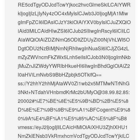
RE5cdTgyODJcdTcwYjkoc2hvcGlmeSkiLCAiYWR
kIjogIjIzLjIyNy4zOC4xMyIsICJwb3J0IjogMjA1Miw
gImFpZCI6IDAsICJzY3kiOiAiYXV0byIsICJuZXQiO
iAid3MiLCAidHlwZSI6ICJub25lIiwgInRscyI6ICIiLC
AiaWQiOiAiZDZiNmQ5ODItZDUyZi00NjVhLWI5O
DgtODU2NzBiMjNmNjRhIiwgInNuaSI6ICJjZG4zL
mZyZWVncmFkZWx5Lnh5eiIsICJob3N0IjogImNkb
jMuZnJlZWdyYWRlbHkueHl6IiwgInBhdGgiOiAiZ2
l0aHViLmNvbS9BbHZpbjk5OTkifQ==
ss://Y2hhY2hhMjAtaWV0Zi1wb2x5MTMwNTrNhG
3Nkt+NTdahVHnbmdKrMc2bUMyO@38.99.82.85:
20002#%E7%BE%8E%E5%9B%BD%2B%E5%8
D%8E%E7%9B%9B%E9%A1%BFCogent%E9%8
0%9A%E4%BF%A1%E5%85%AC%E5%8F%B8
vmess://eyJ2IjogIjIiLCAicHMiOiAiXHU3ZjhlXHU1
NmZkIENsb3VkRmxhcmVcdTgyODJcdTcwYjkiLC