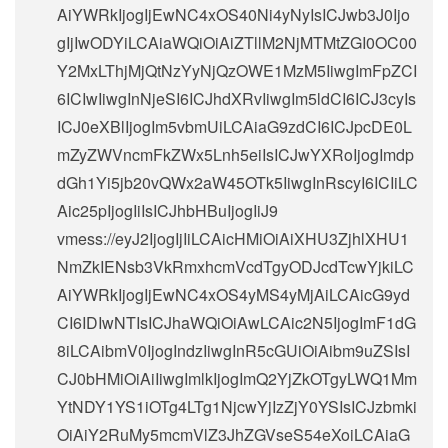
AiYWRkIjogIjEwNC4xOS40Ni4yNyIsICJwb3J0Ijo
gIjIwODYiLCAiaWQiOiAiZTllM2NjMTMtZGI0OC00
Y2MxLThjMjQtNzYyNjQzOWE1MzM5IiwgImFpZCI
6ICIwIiwgInNjeSI6ICJhdXRvIiwgIm5ldCI6ICJ3cyIs
ICJ0eXBlIjogIm5vbmUiLCAiaG9zdCI6ICJpcDE0L
mZyZWVncmFkZWx5Lnh5eiIsICJwYXRoIjogImdp
dGh1Yi5jb20vQWx2aW45OTk5IiwgInRscyI6ICIiLC
Aic25pIjogIiIsICJhbHBuIjogIiJ9
vmess://eyJ2IjogIjIiLCAicHMiOiAiXHU3ZjhlXHU1
NmZkIENsb3VkRmxhcmVcdTgyODJcdTcwYjkiLC
AiYWRkIjogIjEwNC4xOS4yMS4yMjAiLCAicG9yd
CI6IDIwNTIsICJhaWQiOiAwLCAic2N5IjogImF1dG
8iLCAibmV0IjogIndzIiwgInR5cGUiOiAibm9uZSIsI
CJ0bHMiOiAiIiwgImlkIjogImQ2YjZkOTgyLWQ1Mm
YtNDY1YS1iOTg4LTg1NjcwYjIzZjY0YSIsICJzbmki
OiAiY2RuMy5mcmVlZ3JhZGVseS54eXoiLCAiaG