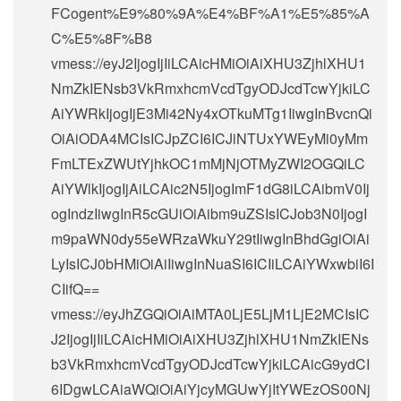
FCogent%E9%80%9A%E4%BF%A1%E5%85%A
C%E5%8F%B8
vmess://eyJ2IjogIjIiLCAicHMiOiAiXHU3ZjhlXHU1
NmZkIENsb3VkRmxhcmVcdTgyODJcdTcwYjkiLC
AiYWRkIjogIjE3Mi42Ny4xOTkuMTg1IiwgInBvcnQi
OiAiODA4MCIsICJpZCI6ICJiNTUxYWEyMi0yMm
FmLTExZWUtYjhkOC1mMjNjOTMyZWI2OGQiLC
AiYWlkIjogIjAiLCAic2N5IjogImF1dG8iLCAibmV0Ij
ogIndzIiwgInR5cGUiOiAibm9uZSIsICJob3N0IjogI
m9paWN0dy55eWRzaWkuY29tIiwgInBhdGgiOiAi
LyIsICJ0bHMiOiAiIiwgInNuaSI6ICIiLCAiYWxwbiI6I
CIifQ==
vmess://eyJhZGQiOiAiMTA0LjE5LjM1LjE2MCIsIC
J2IjogIjIiLCAicHMiOiAiXHU3ZjhlXHU1NmZkIENs
b3VkRmxhcmVcdTgyODJcdTcwYjkiLCAicG9ydCI
6IDgwLCAiaWQiOiAiYjcyMGUwYjItYWEzOS00Nj