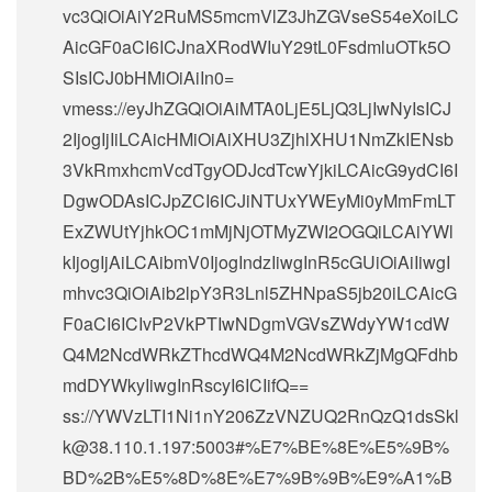
vc3QiOiAiY2RuMS5mcmVlZ3JhZGVseS54eXoiLC
AicGF0aCI6ICJnaXRodWIuY29tL0FsdmluOTk5O
SIsICJ0bHMiOiAiIn0=
vmess://eyJhZGQiOiAiMTA0LjE5LjQ3LjIwNyIsICJ
2IjogIjIiLCAicHMiOiAiXHU3ZjhlXHU1NmZkIENsb
3VkRmxhcmVcdTgyODJcdTcwYjkiLCAicG9ydCI6I
DgwODAsICJpZCI6ICJiNTUxYWEyMi0yMmFmLT
ExZWUtYjhkOC1mMjNjOTMyZWI2OGQiLCAiYWl
kIjogIjAiLCAibmV0IjogIndzIiwgInR5cGUiOiAiIiwgI
mhvc3QiOiAib2lpY3R3Lnl5ZHNpaS5jb20iLCAicG
F0aCI6ICIvP2VkPTIwNDgmVGVsZWdyYW1cdW
Q4M2NcdWRkZThcdWQ4M2NcdWRkZjMgQFdhb
mdDYWkyIiwgInRscyI6ICIifQ==
ss://
YWVzLTI1Ni1nY206ZzVNZUQ2RnQzQ1dsSkl
k@38.110.1.197
:5003#%E7%BE%8E%E5%9B%
BD%2B%E5%8D%8E%E7%9B%9B%E9%A1%B