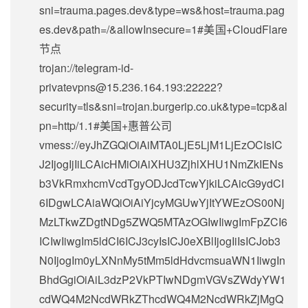
sni=trauma.pages.dev&type=ws&host=trauma.pag
es.dev&path=/&allowInsecure=1#美国+CloudFlare
节点
trojan://
telegram-id-
privatevpns@15.236.164.193
:22222?
security=tls&sni=trojan.burgerip.co.uk&type=tcp&al
pn=http/1.1#美国+惠普公司
vmess://eyJhZGQiOiAiMTA0LjE5LjM1LjEzOCIsIC
J2IjogIjIiLCAicHMiOiAiXHU3ZjhlXHU1NmZkIENs
b3VkRmxhcmVcdTgyODJcdTcwYjkiLCAicG9ydCI
6IDgwLCAiaWQiOiAiYjcyMGUwYjItYWEzOS00Nj
MzLTkwZDgtNDg5ZWQ5MTAzOGIwIiwgImFpZCI6
ICIwIiwgIm5ldCI6ICJ3cyIsICJ0eXBlIjogIiIsICJob3
N0IjogIm0yLXNnMy5tMm5ldHdvcmsuaWN1IiwgIn
BhdGgiOiAiL3dzP2VkPTIwNDgmVGVsZWdyYW1
cdWQ4M2NcdWRkZThcdWQ4M2NcdWRkZjMgQ