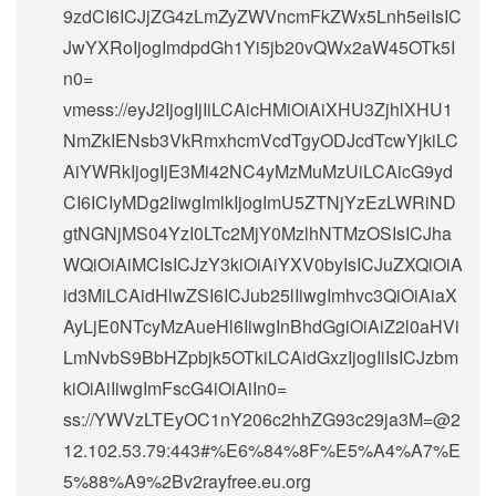
9zdCI6ICJjZG4zLmZyZWVncmFkZWx5Lnh5eiIsIC
JwYXRoIjogImdpdGh1Yi5jb20vQWx2aW45OTk5I
n0=
vmess://eyJ2IjogIjIiLCAicHMiOiAiXHU3ZjhlXHU1
NmZkIENsb3VkRmxhcmVcdTgyODJcdTcwYjkiLC
AiYWRkIjogIjE3Mi42NC4yMzMuMzUiLCAicG9yd
CI6ICIyMDg2IiwgImlkIjogImU5ZTNjYzEzLWRiND
gtNGNjMS04YzI0LTc2MjY0MzlhNTMzOSIsICJha
WQiOiAiMCIsICJzY3kiOiAiYXV0byIsICJuZXQiOiA
id3MiLCAidHlwZSI6ICJub25lIiwgImhvc3QiOiAiaX
AyLjE0NTcyMzAueHl6IiwgInBhdGgiOiAiZ2l0aHVi
LmNvbS9BbHZpbjk5OTkiLCAidGxzIjogIiIsICJzbm
kiOiAiIiwgImFscG4iOiAiIn0=
ss://
YWVzLTEyOC1nY206c2hhZG93c29ja3M=@2
12.102.53.79
:443#%E6%84%8F%E5%A4%A7%E
5%88%A9%2Bv2rayfree.eu.org