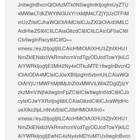
JnIiwgInBvcnQiOiAzMTk0NSwgImlkIjogImUyZTU
xMWIwLTdkZWYtNGUxYi1kMjM4LTZjYjUzOTFiM
mUzZiIsICJhaWQiOiAiMCIsICJuZXQiOiAid3MiLC
AidHlwZSI6ICIiLCAiaG9zdCI6ICIiLCAicGF0aCI6I
CIvIiwgInRscyI6ICIifQ==
vmess://eyJ2IjogIjIiLCAicHMiOiAiXHU3ZjhlXHU1
NmZkIENsb3VkRmxhcmVcdTgyODJcdTcwYjkiLC
AiYWRkIjogIjE3Mi42Ny4xOTkuMTE1IiwgInBvcnQ
iOiAiODA4MCIsICJ0eXBlIjogIm5vbmUiLCAiaWQi
OiAiYjU1MWFhMjItMjJhZi0xMWVlLWI4ZDgtZjIzY
zkzMmViNjhkIiwgImFpZCI6ICIwIiwgIm5ldCI6ICJ3
cyIsICJwYXRoIjogIi8iLCAiaG9zdCI6ICJvaWljdHc
ueXlkc2lpLmNvbSIsICJ0bHMiOiAiIn0=
vmess://eyJ2IjogIjIiLCAicHMiOiAiXHU3ZjhlXHU1
NmZkIENsb3VkRmxhcmVcdTgyODJcdTcwYjkiLC
AiYWRkIjogIjEwNC4xNy4xMDYuMTUxIiwgInBvcn