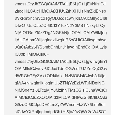
vmess://eyJhZGQiOiAiMTA0LjE5LjQ1LjE0NiIsICJ
2IjogIjIiLCAicHMiOiAiXHU3ZjhlXHU1NmZkIENsb
3VkRmxhcmVcdTgyODJcdTcwYjkiLCAicG9ydCI6I
DIwOTUsICJpZCI6ICI3YTczN2Y0MS1iNzkyLTQy
NjAtOTRmZi0zZDg2NGRhNjdiODAiLCAiYWlkIjog
IjAiLCAibmV0IjogIndzIiwgInR5cGUiOiAiIiwgImhvc
3QiOiAib25lYS5mbGhhLnJ1IiwgInBhdGgiOiAiLyIs
ICJ0bHMiOiAiIn0=
vmess://eyJhZGQiOiAiMTA0LjE5LjQ3LjgwIiwgInYi
OiAiMiIsICJwcyI6ICJcdTdmOGVcdTU2ZmQgQ2xv
dWRGbGFyZVx1ODI4Mlx1NzBiOSIsICJwb3J0Ijo
gMjA4NiwgImlkIjogImU5ZTNjYzEzLWRiNDgtNG
NjMS04YzI0LTc2MjY0MzlhNTMzOSIsICJhaWQiOi
AiMCIsICJuZXQiOiAid3MiLCAidHlwZSI6ICIiLCAia
G9zdCI6ICJpcDE0LmZyZWVncmFkZWx5Lnh5eiI
sICJwYXRoIjogImdpdGh1Yi5jb20vQWx2aW45OT