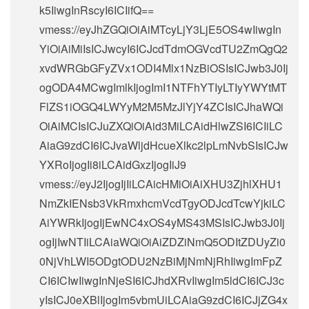
k5IiwgInRscyI6ICIifQ==
vmess://eyJhZGQiOiAiMTcyLjY3LjE5OS4wIiwgIn
YiOiAiMiIsICJwcyI6ICJcdTdmOGVcdTU2ZmQgQ2
xvdWRGbGFyZVx1ODI4Mlx1NzBiOSIsICJwb3J0Ij
ogODA4MCwgImlkIjogImI1NTFhYTIyLTIyYWYtMT
FlZS1iOGQ4LWYyM2M5MzJlYjY4ZCIsICJhaWQi
OiAiMCIsICJuZXQiOiAid3MiLCAidHlwZSI6ICIiLC
AiaG9zdCI6ICJvaWljdHcueXlkc2lpLmNvbSIsICJw
YXRoIjogIi8iLCAidGxzIjogIiJ9
vmess://eyJ2IjogIjIiLCAicHMiOiAiXHU3ZjhlXHU1
NmZkIENsb3VkRmxhcmVcdTgyODJcdTcwYjkiLC
AiYWRkIjogIjEwNC4xOS4yMS43MSIsICJwb3J0Ij
ogIjIwNTIiLCAiaWQiOiAiZDZiNmQ5ODItZDUyZi0
0NjVhLWI5ODgtODU2NzBiMjNmNjRhIiwgImFpZ
CI6ICIwIiwgInNjeSI6ICJhdXRvIiwgIm5ldCI6ICJ3c
yIsICJ0eXBlIjogIm5vbmUiLCAiaG9zdCI6ICJjZG4x