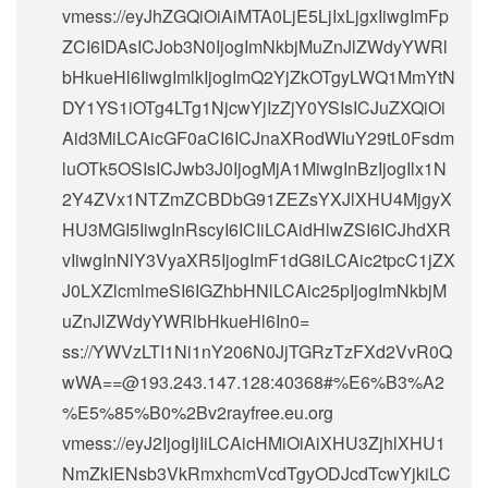
vmess://eyJhZGQiOiAiMTA0LjE5LjIxLjgxIiwgImFp
ZCI6IDAsICJob3N0IjogImNkbjMuZnJlZWdyYWRl
bHkueHl6IiwgImlkIjogImQ2YjZkOTgyLWQ1MmYtN
DY1YS1iOTg4LTg1NjcwYjIzZjY0YSIsICJuZXQiOi
Aid3MiLCAicGF0aCI6ICJnaXRodWIuY29tL0Fsdm
luOTk5OSIsICJwb3J0IjogMjA1MiwgInBzIjogIlx1N
2Y4ZVx1NTZmZCBDbG91ZEZsYXJlXHU4MjgyX
HU3MGI5IiwgInRscyI6ICIiLCAidHlwZSI6ICJhdXR
vIiwgInNlY3VyaXR5IjogImF1dG8iLCAic2tpcC1jZX
J0LXZlcmlmeSI6IGZhbHNlLCAic25pIjogImNkbjM
uZnJlZWdyYWRlbHkueHl6In0=
ss://
YWVzLTI1Ni1nY206N0JjTGRzTzFXd2VvR0Q
wWA==@193.243.147.128
:40368#%E6%B3%A2
%E5%85%B0%2Bv2rayfree.eu.org
vmess://eyJ2IjogIjIiLCAicHMiOiAiXHU3ZjhlXHU1
NmZkIENsb3VkRmxhcmVcdTgyODJcdTcwYjkiLC