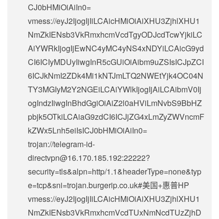
CJ0bHMiOiAiIn0=
vmess://eyJ2IjogIjIiLCAicHMiOiAiXHU3ZjhlXHU1
NmZkIENsb3VkRmxhcmVcdTgyODJcdTcwYjkiLC
AiYWRkIjogIjEwNC4yMC4yNS4xNDYiLCAicG9yd
CI6ICIyMDUyIiwgInR5cGUiOiAibm9uZSIsICJpZCI
6ICJkNmI2ZDk4Mi1kNTJmLTQ2NWEtYjk4OC04N
TY3MGIyM2Y2NGEiLCAiYWlkIjogIjAiLCAibmV0Ij
ogIndzIiwgInBhdGgiOiAiZ2l0aHViLmNvbS9BbHZ
pbjk5OTkiLCAiaG9zdCI6ICJjZG4xLmZyZWVncmF
kZWx5Lnh5eiIsICJ0bHMiOiAiIn0=
trojan://
telegram-id-
directvpn@16.170.185.192
:22222?
security=tls&alpn=http/1.1&headerType=none&typ
e=tcp&sni=trojan.burgerip.co.uk#美国+惠普HP
vmess://eyJ2IjogIjIiLCAicHMiOiAiXHU3ZjhlXHU1
NmZkIENsb3VkRmxhcmVcdTUxNmNcdTUzZjhD