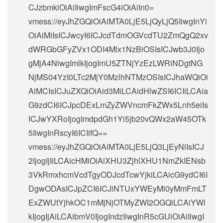
CJzbmkiOiAiIiwgImFscG4iOiAiIn0=
vmess://eyJhZGQiOiAiMTA0LjE5LjQyLjQ5IiwgInYi
OiAiMiIsICJwcyI6ICJcdTdmOGVcdTU2ZmQgQ2xv
dWRGbGFyZVx1ODI4Mlx1NzBiOSIsICJwb3J0Ijo
gMjA4NiwgImlkIjogImU5ZTNjYzEzLWRiNDgtNG
NjMS04YzI0LTc2MjY0MzlhNTMzOSIsICJhaWQiOi
AiMCIsICJuZXQiOiAid3MiLCAidHlwZSI6ICIiLCAia
G9zdCI6ICJpcDExLmZyZWVncmFkZWx5Lnh5eiIs
ICJwYXRoIjogImdpdGh1Yi5jb20vQWx2aW45OTk
5IiwgInRscyI6ICIifQ==
vmess://eyJhZGQiOiAiMTA0LjE5LjQ3LjEyNiIsICJ
2IjogIjIiLCAicHMiOiAiXHU3ZjhlXHU1NmZkIENsb
3VkRmxhcmVcdTgyODJcdTcwYjkiLCAicG9ydCI6I
DgwODAsICJpZCI6ICJiNTUxYWEyMi0yMmFmLT
ExZWUtYjhkOC1mMjNjOTMyZWI2OGQiLCAiYWl
kIjogIjAiLCAibmV0IjogIndzIiwgInR5cGUiOiAiIiwgI