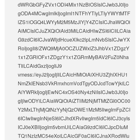
dWRGbGFyZVx1ODI4Mlx1NzBiOSIsICJwb3J0Ijo
gODA4MCwgImlkIjogImI1NTFhYTIyLTIyYWYtMTF
lZS1iOGQ4LWYyM2M5MzJlYjY4ZCIsICJhaWQiOi
AiMCIsICJuZXQiOiAid3MiLCAidHlwZSI6ICIiLCAia
G9zdCI6ICJvaWljdHcueXlkc2lpLmNvbSIsICJwYX
RoIjogIi8/ZWQ9MjA0OCZUZWxlZ3JhbVx1ZDgzY
1x1ZGRlOFx1ZDgzY1x1ZGRmMyBAV2FuZ0Nha
TIiLCAidGxzIjogIiJ9
vmess://eyJ2IjogIjIiLCAicHMiOiAiXHU3ZjhlXHU1
NmZkIENsb3VkRmxhcmVcdTgyODJcdTcwYjkiLC
AiYWRkIjogIjEwNC4xOS40Ny4zNiIsICJwb3J0Ijo
gIjIwODYiLCAiaWQiOiAiZTllM2NjMTMtZGI0OC00
Y2MxLThjMjQtNzYyNjQzOWE1MzM5IiwgImFpZCI
6ICIwIiwgInNjeSI6ICJhdXRvIiwgIm5ldCI6ICJ3cyIs
ICJ0eXBlIjogIm5vbmUiLCAiaG9zdCI6ICJpcDIuM
TQ1NzIzMC54eXoiLCAicGF0aCI6ICJnaXRodWIu