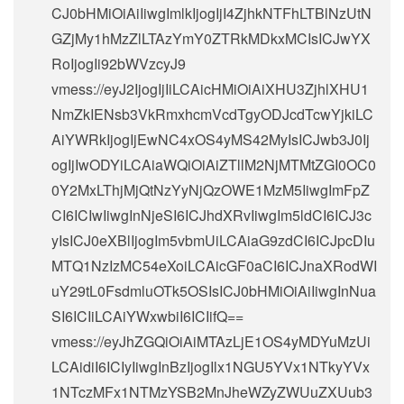
CJ0bHMiOiAiIiwgImlkIjogIjI4ZjhkNTFhLTBlNzUtN
GZjMy1hMzZlLTAzYmY0ZTRkMDkxMCIsICJwYX
RoIjogIi92bWVzcyJ9
vmess://eyJ2IjogIjIiLCAicHMiOiAiXHU3ZjhlXHU1
NmZkIENsb3VkRmxhcmVcdTgyODJcdTcwYjkiLC
AiYWRkIjogIjEwNC4xOS4yMS42MyIsICJwb3J0Ij
ogIjIwODYiLCAiaWQiOiAiZTllM2NjMTMtZGI0OC0
0Y2MxLThjMjQtNzYyNjQzOWE1MzM5IiwgImFpZ
CI6ICIwIiwgInNjeSI6ICJhdXRvIiwgIm5ldCI6ICJ3c
yIsICJ0eXBlIjogIm5vbmUiLCAiaG9zdCI6ICJpcDIu
MTQ1NzIzMC54eXoiLCAicGF0aCI6ICJnaXRodWI
uY29tL0FsdmluOTk5OSIsICJ0bHMiOiAiIiwgInNua
SI6ICIiLCAiYWxwbiI6ICIifQ==
vmess://eyJhZGQiOiAiMTAzLjE1OS4yMDYuMzUi
LCAidiI6ICIyIiwgInBzIjogIlx1NGU5YVx1NTkyYVx
1NTczMFx1NTMzYSB2MnJheWZyZWUuZXUub3