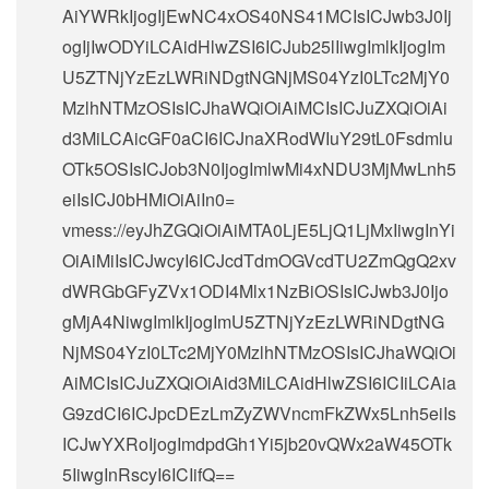
AiYWRkIjogIjEwNC4xOS40NS41MCIsICJwb3J0Ij
ogIjIwODYiLCAidHlwZSI6ICJub25lIiwgImlkIjogIm
U5ZTNjYzEzLWRiNDgtNGNjMS04YzI0LTc2MjY0
MzlhNTMzOSIsICJhaWQiOiAiMCIsICJuZXQiOiAi
d3MiLCAicGF0aCI6ICJnaXRodWIuY29tL0Fsdmlu
OTk5OSIsICJob3N0IjogImlwMi4xNDU3MjMwLnh5
eiIsICJ0bHMiOiAiIn0=
vmess://eyJhZGQiOiAiMTA0LjE5LjQ1LjMxIiwgInYi
OiAiMiIsICJwcyI6ICJcdTdmOGVcdTU2ZmQgQ2xv
dWRGbGFyZVx1ODI4Mlx1NzBiOSIsICJwb3J0Ijo
gMjA4NiwgImlkIjogImU5ZTNjYzEzLWRiNDgtNG
NjMS04YzI0LTc2MjY0MzlhNTMzOSIsICJhaWQiOi
AiMCIsICJuZXQiOiAid3MiLCAidHlwZSI6ICIiLCAia
G9zdCI6ICJpcDEzLmZyZWVncmFkZWx5Lnh5eiIs
ICJwYXRoIjogImdpdGh1Yi5jb20vQWx2aW45OTk
5IiwgInRscyI6ICIifQ==