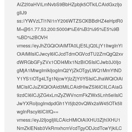
AiZ2l0aHViLmNvbS9BbHZpbjk5OTkiLCAidGxzIjo
gIiJ9
ss://
YWVzLTI1Ni1nY206WTZSOXBBdHZ4eHptR0
M=@51.77.53.200
:5000#%E6%B3%95%E5%9B
%BD%2BOVH
vmess://eyJhZGQiOiAiMTA0LjE5LjQ3LjY1IiwgInYi
OiAiMiIsICJwcyI6ICJcdTdmOGVcdTU2ZmQgQ2xv
dWRGbGFyZVx1ODI4Mlx1NzBiOSIsICJwb3J0Ijo
gMjA1MiwgImlkIjogImQ2YjZkOTgyLWQ1MmYtND
Y1YS1iOTg4LTg1NjcwYjIzZjY0YSIsICJhaWQiOiAi
MCIsICJuZXQiOiAid3MiLCAidHlwZSI6ICIiLCAiaG
9zdCI6ICJjZG4xLmZyZWVncmFkZWx5Lnh5eiIsIC
JwYXRoIjogImdpdGh1Yi5jb20vQWx2aW45OTk5Ii
wgInRscyI6ICIifQ==
vmess://eyJ2IjogIjIiLCAicHMiOiAiXHU3ZjhlXHU1
NmZkIENsb3VkRmxhcmVcdTgyODJcdTcwYjkiLC