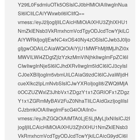
Y29tL0FsdmluOTk5OSIsICJ0bHMiOiAiIiwgInNua
SI6ICIiLCAiYWxwbiI6ICIifQ==
vmess://eyJ2IjogIjIiLCAicHMiOiAiXHU3ZjhlXHU1
NmZkIENsb3VkRmxhcmVcdTgyODJcdTcwYjkiLC
AiYWRkIjogIjEwNC4xOS40Ny4zOSIsICJwb3J0Ijo
gIjgwODAiLCAiaWQiOiAiYjU1MWFhMjItMjJhZi0x
MWVlLWI4ZDgtZjIzYzkzMmViNjhkIiwgImFpZCI6I
CIwIiwgInNjeSI6ICJhdXRvIiwgIm5ldCI6ICJ3cyIsI
CJ0eXBlIjogIm5vbmUiLCAiaG9zdCI6ICJvaWljdH
cueXlkc2lpLmNvbSIsICJwYXRoIjogIi8/ZWQ9MjA
0OCZUZWxlZ3JhbVx1ZDgzY1x1ZGRlOFx1ZDgz
Y1x1ZGRmMyBAV2FuZ0NhaTIiLCAidGxzIjogIiIsI
CJzbmkiOiAiIiwgImFscG4iOiAiIn0=
vmess://eyJhZGQiOiAiMTA0LjE5LjMyLjIxNiIsICJ2I
jogIjIiLCAicHMiOiAiXHU3ZjhlXHU1NmZkIENsb3
VkRmxhcmVcdTgyODJcdTcwYjkiLCAicG9ydCI6I