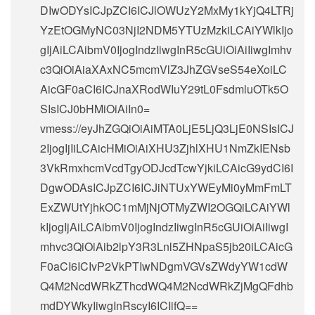
DIwODYsICJpZCI6ICJlOWUzY2MxMy1kYjQ4LTRj
YzEtOGMyNC03NjI2NDM5YTUzMzkiLCAiYWlkIjo
gIjAiLCAibmV0IjogIndzIiwgInR5cGUiOiAiIiwgImhv
c3QiOiAiaXAxNC5mcmVlZ3JhZGVseS54eXoiLC
AicGF0aCI6ICJnaXRodWIuY29tL0FsdmluOTk5O
SIsICJ0bHMiOiAiIn0=
vmess://eyJhZGQiOiAiMTA0LjE5LjQ3LjE0NSIsICJ
2IjogIjIiLCAicHMiOiAiXHU3ZjhlXHU1NmZkIENsb
3VkRmxhcmVcdTgyODJcdTcwYjkiLCAicG9ydCI6I
DgwODAsICJpZCI6ICJiNTUxYWEyMi0yMmFmLT
ExZWUtYjhkOC1mMjNjOTMyZWI2OGQiLCAiYWl
kIjogIjAiLCAibmV0IjogIndzIiwgInR5cGUiOiAiIiwgI
mhvc3QiOiAib2lpY3R3Lnl5ZHNpaS5jb20iLCAicG
F0aCI6ICIvP2VkPTIwNDgmVGVsZWdyYW1cdW
Q4M2NcdWRkZThcdWQ4M2NcdWRkZjMgQFdhb
mdDYWkyIiwgInRscyI6ICIifQ==