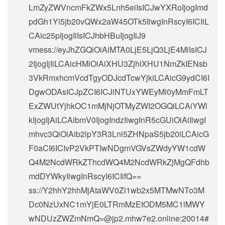
LmZyZWVncmFkZWx5Lnh5eiIsICJwYXRoIjogImd
pdGh1Yi5jb20vQWx2aW45OTk5IiwgInRscyI6ICIiL
CAic25pIjogIiIsICJhbHBuIjogIiJ9
vmess://eyJhZGQiOiAiMTA0LjE5LjQ3LjE4MiIsICJ
2IjogIjIiLCAicHMiOiAiXHU3ZjhlXHU1NmZkIENsb
3VkRmxhcmVcdTgyODJcdTcwYjkiLCAicG9ydCI6I
DgwODAsICJpZCI6ICJiNTUxYWEyMi0yMmFmLT
ExZWUtYjhkOC1mMjNjOTMyZWI2OGQiLCAiYWl
kIjogIjAiLCAibmV0IjogIndzIiwgInR5cGUiOiAiIiwgI
mhvc3QiOiAib2lpY3R3Lnl5ZHNpaS5jb20iLCAicG
F0aCI6ICIvP2VkPTIwNDgmVGVsZWdyYW1cdW
Q4M2NcdWRkZThcdWQ4M2NcdWRkZjMgQFdhb
mdDYWkyIiwgInRscyI6ICIifQ==
ss://Y2hhY2hhMjAtaWV0Zi1wb2x5MTMwNTo3M
Dc0NzUxNC1mYjE0LTRmMzEtODM5MC1lMWY
wNDUzZWZmNmQ=@jp2.mhw7e2.online:20014#