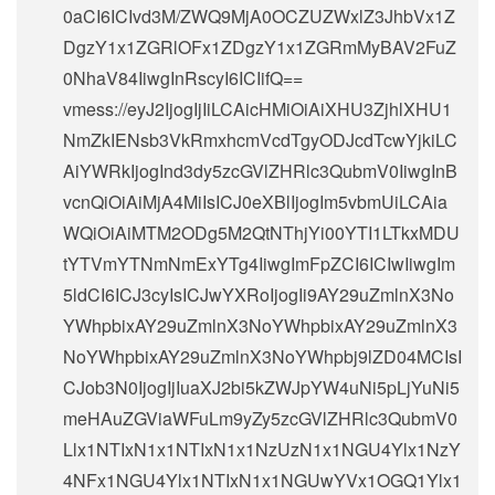
0aCI6ICIvd3M/ZWQ9MjA0OCZUZWxlZ3JhbVx1Z
DgzY1x1ZGRlOFx1ZDgzY1x1ZGRmMyBAV2FuZ
0NhaV84IiwgInRscyI6ICIifQ==
vmess://eyJ2IjogIjIiLCAicHMiOiAiXHU3ZjhlXHU1
NmZkIENsb3VkRmxhcmVcdTgyODJcdTcwYjkiLC
AiYWRkIjogInd3dy5zcGVlZHRlc3QubmV0IiwgInB
vcnQiOiAiMjA4MiIsICJ0eXBlIjogIm5vbmUiLCAia
WQiOiAiMTM2ODg5M2QtNThjYi00YTI1LTkxMDU
tYTVmYTNmNmExYTg4IiwgImFpZCI6ICIwIiwgIm
5ldCI6ICJ3cyIsICJwYXRoIjogIi9AY29uZmlnX3No
YWhpbixAY29uZmlnX3NoYWhpbixAY29uZmlnX3
NoYWhpbixAY29uZmlnX3NoYWhpbj9lZD04MCIsI
CJob3N0IjogIjIuaXJ2bi5kZWJpYW4uNi5pLjYuNi5
meHAuZGViaWFuLm9yZy5zcGVlZHRlc3QubmV0
Llx1NTIxN1x1NTIxN1x1NzUzN1x1NGU4Ylx1NzY
4NFx1NGU4Ylx1NTIxN1x1NGUwYVx1OGQ1Ylx1