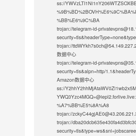
ss://
YWVzLTI1Ni1nY206WTZSOXBB
%9B%BD%2BOVH%E6%9C%BA%
%BB%E6%9C%BA
trojan://
telegram-id-privatevpns@18.
security=tls&headerType=none&t
trojan://
ttdWYkh7s0ch@54.149.227.
数据中心
trojan://
telegram-id-privatevpns@35.
security=tls&alpn=http/1.1&heade
Amazon数据中心
ss://Y2hhY2hhMjAtaWV0Zi1wb2
YWQ3Yzc4MGQ=@iepl2.forlive
%A7%BB%E5%8A%A8
trojan://
zckyC44gjAE0@43.206.221.
trojan://
dba20dcb635e430fa4d3bfc3
security=tls&type=ws&sni=jobscare