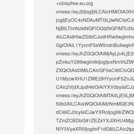
+v2rayfree.eu.org
vmess://eyJ2IjogIjIiLCAicHMiOi
jogIjEyOC4xNDAuMTI3LjIwNCIsICJ
NjBlLTlmNzktNGFlOGI2NGFlMTc3Ii
AiLCAidHlwZSI6ICJodHRwIiwgImhv
GgiOiAiL1YycmF5eW5ndnBuIiwgInRsc
vmess://eyJhZGQiOiAiMjAyLjc4LjE
pZmkuY29tIiwgImlkIjogIjcxNmVk
ZXQiOiAid3MiLCAicGF0aCI6ICIvQ
U1MzcwXHU1ZWE2IHYycmF5ZnJlZS5
CAic2VjdXJpdHkiOiAiYXV0byIsICJ
vmess://eyJhZGQiOiAiMTA0LjE5Lj
50b3AiLCAiaWQiOiAiMzNmMGE3N
dCI6ICJ3cyIsICJwYXRoIjogIi8/ZW
TZmZCBDbG91ZEZsYXJlXHU4MjgyXH
NlY3VyaXR5IjogImF1dG8iLCAic2tp