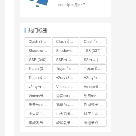
SSR/v2ray/Clash/trojan
2025年10月27日
节点免费分享
热门标签
Clash
(338)
Clash节点
(335)
Clash节点分享
(331)
Shadowrocket
(336)
Shadowrocket节点
SS
(333)
(337)
SSR
(340)
SSR节点
(335)
SS节点
(335)
Trojan
(333)
Trojan节点
(333)
Trojan节点免费分享
(332)
Trojan节点分享
(332)
v2ray
(337)
V2ray节点
(336)
v2ray节点分享
(334)
Vmess
(330)
Vmess节点
(330)
Vmess节点分享
(330)
免费ssr
(318)
免费ssr节点
(318)
免费Vmess节点
(330)
免费节点
(335)
外网梯子
(314)
小火箭
(337)
小火箭节点分享
(334)
科学上网
(327)
酸酸乳节点
(318)
酸酸乳节点分享
(318)
高速节点
(335)