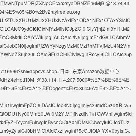
5MTMwNTpuMDRjZXNpOEcxa2syeDBNZEh6MjBI@13.74.43.
%E5%85%B0%2Bv2rayfree.eu.org
iAiXHU2ZTU2XHU1MzU3XHU3NzAxIFx1ODA1NFx1OTAxYSIsIC
LCAicG9ydCI6ICIxNjYzMiIsICJpZCI6ICIyYjhjZmI3Yi1kM2
3M2IiLCAiYWlkIjogIjAiLCAic2N5IjogImF1dG8iLCAibmV
ZSIsICJob3N0IjogImRjZWYyNzgyMzM0MzRhMTVjMzU4N2Vm
NoZS5jb20iLCAicGF0aCI6ICIvIiwgInRscyI6ICIiLCAic25p
07
:16566?sni=appsvs.shop#日本+东京Amazon数据中心
dHZ4eHptR0M=@38.114.114.207
:5000#%E7%BE%8E%E
9B%9B%E9%A1%BFCogent%E9%80%9A%E4%BF%A1%
2Mi41IiwgImFpZCI6IDAsICJob3N0IjogImlyc29mdC5zeXRlcy5
QtODU1Ny00MmE0LWI0M2YtMTljNzdjNTk1OWVhIiwgIm5ld
yd2FyZHYycmF5IiwgInBvcnQiOiA0NDMsICJwcyI6ICJcdTUz
m9yZyIsICJ0bHMiOiAidGxzIiwgInR5cGUiOiAiYXV0byIsICJ