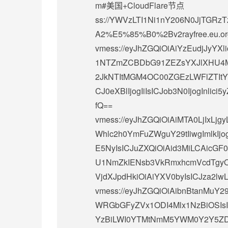
m#美国+CloudFlare节点
ss://
YWVzLTI1Ni1nY206N0JjTGRzT
A2%E5%85%B0%2Bv2rayfree.eu.or
vmess://eyJhZGQiOiAiYzEudjJyYXl
1NTZmZCBDbG91ZEZsYXJlXHU4Mjg
2JkNTItMGM4OC00ZGEzLWFlZTItY2M
CJ0eXBlIjogIiIsICJob3N0IjogInlic
fQ==
vmess://eyJhZGQiOiAiMTA0LjIxLj
Whlc2h0YmFuZWguY29tIiwgImlkIj
E5NyIsICJuZXQiOiAid3MiLCAicGF0
U1NmZkIENsb3VkRmxhcmVcdTgyODJc
VjdXJpdHkiOiAiYXV0byIsICJza2lw
vmess://eyJhZGQiOiAibnBtanMuY2
WRGbGFyZVx1ODI4Mlx1NzBiOSIsI
YzBiLWI0YTMtNmM5YWM0Y2Y5ZDNmIi