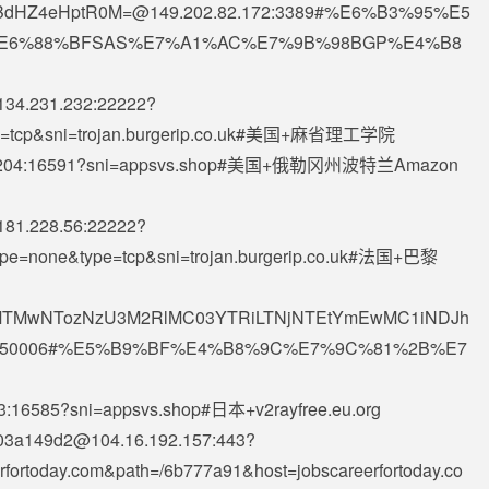
dHZ4eHptR0M=@149.202.82.172
:3389#%E6%B3%95%E5
E6%88%BFSAS%E7%A1%AC%E7%9B%98BGP%E4%B8
134.231.232
:22222?
ype=tcp&sni=trojan.burgerip.co.uk#美国+麻省理工学院
204
:16591?sni=appsvs.shop#美国+俄勒冈州波特兰Amazon
181.228.56
:22222?
rType=none&type=tcp&sni=trojan.burgerip.co.uk#法国+巴黎
x5MTMwNTozNzU3M2RlMC03YTRiLTNjNTEtYmEwMC1iNDJh
.live:50006#%E5%B9%BF%E4%B8%9C%E7%9C%81%2B%E7
3
:16585?sni=appsvs.shop#日本+v2rayfree.eu.org
03a149d2@104.16.192.157
:443?
erfortoday.com&path=/6b777a91&host=jobscareerfortoday.co