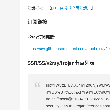
注册地址：【
gsou官网（点击注册）
】
订阅链接
v2ray订阅链接:
https://raw.githubusercontent.com/aiboboxx/v2r
SSR/SS/v2ray/trojan节点列表
ss://
YWVzLTEyOC1nY206NjYwMWZi
4%BB%B7%E6%AF%94%E6%9C%B
trojan://
moist@116.47.10.236
:27335
security=tls&sni=trojan.freenods.