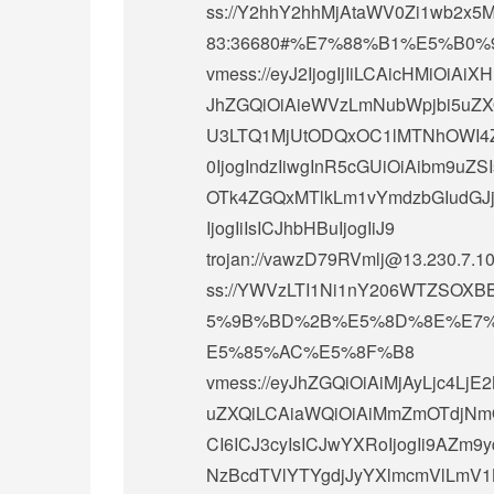
ss://Y2hhY2hhMjAtaWV0Zi1wb2x
83:36680#%E7%88%B1%E5%B0%94
vmess://eyJ2IjogIjIiLCAicHMiO
JhZGQiOiAieWVzLmNubWpjbi5uZXQi
U3LTQ1MjUtODQxOC1lMTNhOWI4ZmQ
0IjogIndzIiwgInR5cGUiOiAibm9u
OTk4ZGQxMTlkLm1vYmdzbGIudGJjYW
IjogIiIsICJhbHBuIjogIiJ9
trojan://
vawzD79RVmlj@13.230.7.1
ss://
YWVzLTI1Ni1nY206WTZSOXBB
5%9B%BD%2B%E5%8D%8E%E7%
E5%85%AC%E5%8F%B8
vmess://eyJhZGQiOiAiMjAyLjc4LjE
uZXQiLCAiaWQiOiAiMmZmOTdjNm
CI6ICJ3cyIsICJwYXRoIjogIi9AZm9
NzBcdTVlYTYgdjJyYXlmcmVlLmV1L