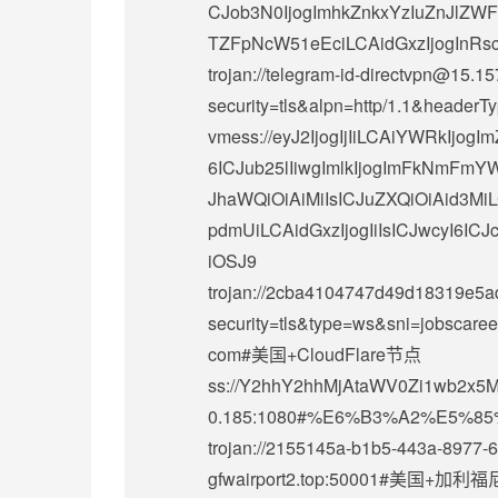
CJob3N0IjogImhkZnkxYzIuZnJlZW
TZFpNcW51eEciLCAidGxzIjogInRs
trojan://
telegram-id-directvpn@15.15
security=tls&alpn=http/1.1&heade
vmess://eyJ2IjogIjIiLCAiYWRkIjo
6ICJub25lIiwgImlkIjogImFkNmF
JhaWQiOiAiMiIsICJuZXQiOiAid3Mi
pdmUiLCAidGxzIjogIiIsICJwcyI
iOSJ9
trojan://
2cba4104747d49d18319e5a
security=tls&type=ws&sni=jobscare
com#美国+CloudFlare节点
ss://Y2hhY2hhMjAtaWV0Zi1wb2x
0.185:1080#%E6%B3%A2%E5%85%B
trojan://2155145a-b1b5-443a-8977-
gfwairport2.top:50001#美国