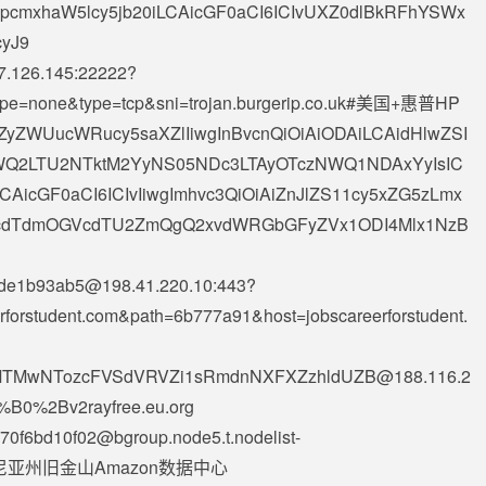
FpcmxhaW5lcy5jb20iLCAicGF0aCI6ICIvUXZ0dlBkRFhYSWx
cyJ9
7.126.145
:22222?
rType=none&type=tcp&sni=trojan.burgerip.co.uk#美国+惠普HP
gImZyZWUucWRucy5saXZlIiwgInBvcnQiOiAiODAiLCAidHlwZSI
mYWQ2LTU2NTktM2YyNS05NDc3LTAyOTczNWQ1NDAxYyIsIC
LCAicGF0aCI6ICIvIiwgImhvc3QiOiAiZnJlZS11cy5xZG5zLmx
6ICJcdTdmOGVcdTU2ZmQgQ2xvdWRGbGFyZVx1ODI4Mlx1NzB
de1b93ab5@198.41.220.10
:443?
erforstudent.com&path=6b777a91&host=jobscareerforstudent.
5MTMwNTozcFVSdVRVZi1sRmdnNXFXZzhldUZB@188.116.2
0%2Bv2rayfree.eu.org
670f6bd10f02@bgroup.node5.t.nodelist-
+加利福尼亚州旧金山Amazon数据中心