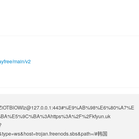
ayfree/main/v2
OTBlOWIz@127.0.0.1
:443#%E9%AB%98%E6%80%A7%E
A%E5%9C%BA%3Ahttps%3A%2F%2Fkfyun.uk
?
sbs&type=ws&host=trojan.freenods.sbs&path=/#韩国