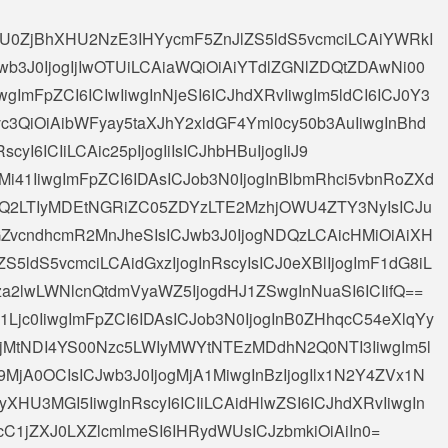
AiXHU0ZjBhXHU2NzE3IHYycmF5ZnJlZS5ldS5vcmciLCAiYWRkI
wb3J0IjogIjIwOTUiLCAiaWQiOiAiYTdlZGNlZDQtZDAwNi00
wgImFpZCI6ICIwIiwgInNjeSI6ICJhdXRvIiwgIm5ldCI6ICJ0Y3
c3QiOiAibWFyay5taXJhY2xldGF4Yml0cy50b3AuIiwgInBhd
yI6ICIiLCAic25pIjogIiIsICJhbHBuIjogIiJ9
2Mi41IiwgImFpZCI6IDAsICJob3N0IjogInBlbmRhci5vbnRoZXd
ZWQ2LTIyMDEtNGRiZC05ZDYzLTE2MzhjOWU4ZTY3NyIsICJu
GZvcndhcmR2MnJheSIsICJwb3J0IjogNDQzLCAicHMiOiAiXH
ldS5vcmciLCAidGxzIjogInRscyIsICJ0eXBlIjogImF1dG8iL
za2lwLWNlcnQtdmVyaWZ5IjogdHJ1ZSwgInNuaSI6ICIifQ==
M1Ljc0IiwgImFpZCI6IDAsICJob3N0IjogInB0ZHhqcC54eXlqYy
jMtNDI4YS00Nzc5LWIyMWYtNTEzMDdhN2Q0NTI3IiwgIm5l
Q9MjA0OCIsICJwb3J0IjogMjA1MiwgInBzIjogIlx1N2Y4ZVx1N
U3MGI5IiwgInRscyI6ICIiLCAidHlwZSI6ICJhdXRvIiwgIn
cC1jZXJ0LXZlcmlmeSI6IHRydWUsICJzbmkiOiAiIn0=