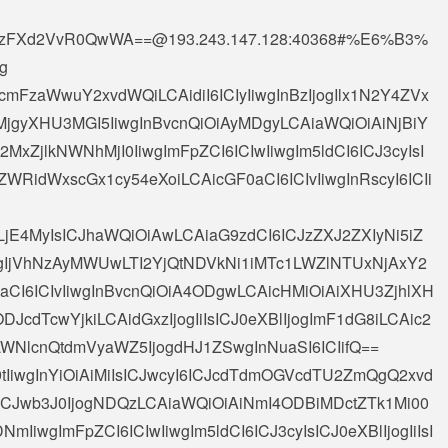
zFXd2VvR0QwWA==@193.243.147.128
:40368#%E6%B3%
g
icmFzaWwuY2xvdWQiLCAidiI6ICIyIiwgInBzIjogIlx1N2Y4ZVx
yXHU3MGI5IiwgInBvcnQiOiAyMDgyLCAiaWQiOiAiNjBiY
xZjlkNWNhMjI0IiwgImFpZCI6ICIwIiwgIm5ldCI6ICJ3cyIsI
i5yZWRidWxscGx1cy54eXoiLCAicGF0aCI6ICIvIiwgInRscyI6ICIi
gyLjE4MyIsICJhaWQiOiAwLCAiaG9zdCI6ICJzZXJ2ZXIyNi5iZ
ogIjVhNzAyMWUwLTI2YjQtNDVkNi1iMTc1LWZlNTUxNjAxY2
aCI6ICIvIiwgInBvcnQiOiA4ODgwLCAicHMiOiAiXHU3ZjhlXH
dTcwYjkiLCAidGxzIjogIiIsICJ0eXBlIjogImF1dG8iLCAic2
LWNlcnQtdmVyaWZ5IjogdHJ1ZSwgInNuaSI6ICIifQ==
9tIiwgInYiOiAiMiIsICJwcyI6ICJcdTdmOGVcdTU2ZmQgQ2xvd
CJwb3J0IjogNDQzLCAiaWQiOiAiNmI4ODBiMDctZTk1Mi00
wgImFpZCI6ICIwIiwgIm5ldCI6ICJ3cyIsICJ0eXBlIjogIiIsI