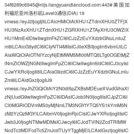
34f8289c6945@nljs.liangyuandiancloud.com
:443#美国加
利福尼亚州洛杉矶Level3通信(DIA) 19
vmess://eyJ2IjogIjIiLCAicHMiOiAiXHU1ZTdmXHU0ZTFjX
HU3NzAxXHU1ZTdmXHU1ZGRlXHU1ZTAyXHU3OWZiX
HU1MmE4IDIwIiwgImFkZCI6ICJzZzEuYXdzbGNuLmluZ
m8iLCAicG9ydCI6ICIyNTI4MiIsICJ0eXBlIjogIm5vbmUiLC
AiaWQiOiAiOTNlYzcyNjEtMWM5Mi00MTQ5LTg0OGEtMjZ
iNmZiOWZjNGNlIiwgImFpZCI6ICIwIiwgIm5ldCI6ICJ3cyIsI
CJwYXRoIjogIi8iLCAiaG9zdCI6ICJzZzEuYXdzbGNuLmlu
Zm8iLCAidGxzIjogIiJ9
vmess://eyJhZGQiOiAiY2N0di5pZXBsMDEueXVudGlhaXI
zNjUudG9wIiwgImFpZCI6IDAsICJob3N0IjogIiIsICJpZCI6I
CI0MGRiODVmMS0yMjNmLTM3NGYtYTQ5YS1kYmM5N
zM2YzQzMGYiLCAibmV0IjogInRjcCIsICJwYXRoIjogIiIsIC
Jwb3J0IjogNTMwMDMsICJwcyI6ICJcdTVlN2ZcdTRlMW
NcdTc3MDFcdTc5ZmJcdTUyYTggMjEiLCAidGxzIjogIiIsIC