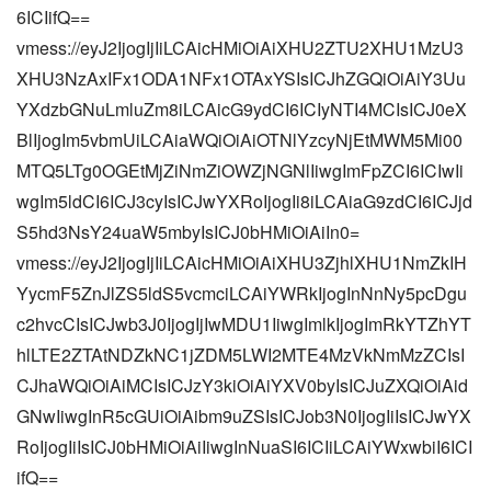
6ICIifQ==
vmess://eyJ2IjogIjIiLCAicHMiOiAiXHU2ZTU2XHU1MzU3
XHU3NzAxIFx1ODA1NFx1OTAxYSIsICJhZGQiOiAiY3Uu
YXdzbGNuLmluZm8iLCAicG9ydCI6ICIyNTI4MCIsICJ0eX
BlIjogIm5vbmUiLCAiaWQiOiAiOTNlYzcyNjEtMWM5Mi00
MTQ5LTg0OGEtMjZiNmZiOWZjNGNlIiwgImFpZCI6ICIwIi
wgIm5ldCI6ICJ3cyIsICJwYXRoIjogIi8iLCAiaG9zdCI6ICJjd
S5hd3NsY24uaW5mbyIsICJ0bHMiOiAiIn0=
vmess://eyJ2IjogIjIiLCAicHMiOiAiXHU3ZjhlXHU1NmZkIH
YycmF5ZnJlZS5ldS5vcmciLCAiYWRkIjogInNnNy5pcDgu
c2hvcCIsICJwb3J0IjogIjIwMDU1IiwgImlkIjogImRkYTZhYT
hlLTE2ZTAtNDZkNC1jZDM5LWI2MTE4MzVkNmMzZCIsI
CJhaWQiOiAiMCIsICJzY3kiOiAiYXV0byIsICJuZXQiOiAid
GNwIiwgInR5cGUiOiAibm9uZSIsICJob3N0IjogIiIsICJwYX
RoIjogIiIsICJ0bHMiOiAiIiwgInNuaSI6ICIiLCAiYWxwbiI6ICI
ifQ==