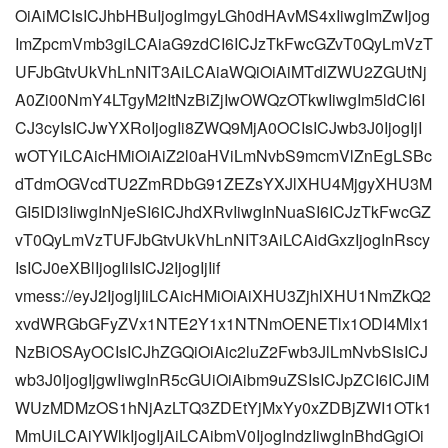
OiAiMCIsICJhbHBuIjogImgyLGh0dHAvMS4xIiwgImZwIjog
ImZpcmVmb3giLCAiaG9zdCI6ICJzTkFwcGZvT0QyLmVzT
UFJbGtvUkVhLnNIT3AiLCAiaWQiOiAiMTdlZWU2ZGUtNj
A0Zi00NmY4LTgyM2ItNzBiZjIwOWQzOTkwIiwgIm5ldCI6I
CJ3cyIsICJwYXRoIjogIi8ZWQ9MjA0OCIsICJwb3J0IjogIjI
wOTYiLCAicHMiOiAiZ2l0aHViLmNvbS9mcmVlZnEgLSBc
dTdmOGVcdTU2ZmRDbG91ZEZsYXJlXHU4MjgyXHU3M
GI5IDI3IiwgInNjeSI6ICJhdXRvIiwgInNuaSI6ICJzTkFwcGZ
vT0QyLmVzTUFJbGtvUkVhLnNIT3AiLCAidGxzIjogInRscy
IsICJ0eXBlIjogIiIsICJ2IjogIjIif
vmess://eyJ2IjogIjIiLCAicHMiOiAiXHU3ZjhlXHU1NmZkQ2
xvdWRGbGFyZVx1NTE2Y1x1NTNmOENETlx1ODI4Mlx1
NzBiOSAyOCIsICJhZGQiOiAic2luZ2Fwb3JlLmNvbSIsICJ
wb3J0IjogIjgwIiwgInR5cGUiOiAibm9uZSIsICJpZCI6ICJiM
WUzMDMzOS1hNjAzLTQ3ZDEtYjMxYy0xZDBjZWI1OTk1
MmUiLCAiYWlkIjogIjAiLCAibmV0IjogIndzIiwgInBhdGgiOi