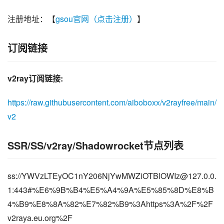
注册地址：【
gsou官网（点击注册）
】
订阅链接
v2ray订阅链接:
https://raw.githubusercontent.com/aiboboxx/v2rayfree/main/
v2
SSR/SS/v2ray/Shadowrocket节点列表
ss://
YWVzLTEyOC1nY206NjYwMWZiOTBlOWIz@127.0.0.
1
:443#%E6%9B%B4%E5%A4%9A%E5%85%8D%E8%B
4%B9%E8%8A%82%E7%82%B9%3Ahttps%3A%2F%2F
v2raya.eu.org%2F