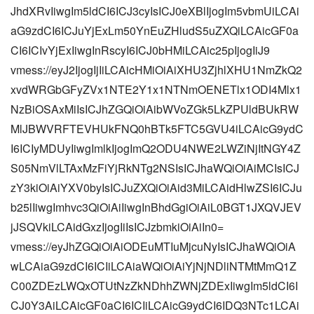
JhdXRvIiwgIm5ldCI6ICJ3cyIsICJ0eXBlIjogIm5vbmUiLCAi
aG9zdCI6ICJuYjExLm50YnEuZHludS5uZXQiLCAicGF0a
CI6ICIvYjExIiwgInRscyI6ICJ0bHMiLCAic25pIjogIiJ9
vmess://eyJ2IjogIjIiLCAicHMiOiAiXHU3ZjhlXHU1NmZkQ2
xvdWRGbGFyZVx1NTE2Y1x1NTNmOENETlx1ODI4Mlx1
NzBiOSAxMiIsICJhZGQiOiAibWVoZGk5LkZPUldBUkRW
MlJBWVRFTEVHUkFNQ0hBTk5FTC5GVU4iLCAicG9ydC
I6ICIyMDUyIiwgImlkIjogImQ2ODU4NWE2LWZiNjItNGY4Z
S05NmVlLTAxMzFiYjRkNTg2NSIsICJhaWQiOiAiMCIsICJ
zY3kiOiAiYXV0byIsICJuZXQiOiAid3MiLCAidHlwZSI6ICJu
b25lIiwgImhvc3QiOiAiIiwgInBhdGgiOiAiL0BGT1JXQVJEV
jJSQVkiLCAidGxzIjogIiIsICJzbmkiOiAiIn0=
vmess://eyJhZGQiOiAiODEuMTIuMjcuNyIsICJhaWQiOiA
wLCAiaG9zdCI6ICIiLCAiaWQiOiAiYjNjNDliNTMtMmQ1Z
C00ZDEzLWQxOTUtNzZkNDhhZWNjZDExIiwgIm5ldCI6I
CJ0Y3AiLCAicGF0aCI6ICIiLCAicG9ydCI6IDQ3NTc1LCAi