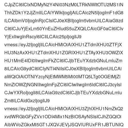
CJpZCI6ICIxNDMyN2Y4Ni03NzM0LTRkNWItOTU2MS1iN
ThhZDk1Y2JjZmIiLCAiYWlkIjogIjAiLCAic2N5IjogImF1dG8
iLCAibmV0IjogInRjcCIsICJ0eXBlIjogIm5vbmUiLCAiaG9zd
CI6ICJuYjExLm50YnEuZHludS5uZXQiLCAicGF0aCI6ICIv
YjExIiwgInRscyI6ICIiLCAic25pIjogIiJ9
vmess://eyJ2IjogIjIiLCAicHMiOiAiXHU1ZTdmXHU0ZTFjX
HU3NzAxXHU1ZTdmXHU1ZGRlXHU1ZTAyXHU3OWZiX
HU1MmE4IDI0IiwgImFkZCI6ICJjbTEuYXdzbGNuLmluZm
8iLCAicG9ydCI6ICIyNTI4NiIsICJ0eXBlIjogIm5vbmUiLCAi
aWQiOiAiOTNlYzcyNjEtMWM5Mi00MTQ5LTg0OGEtMjZi
NmZiOWZjNGNlIiwgImFpZCI6ICIwIiwgIm5ldCI6ICJ3cyIsI
CJwYXRoIjogIi8iLCAiaG9zdCI6ICJjbTEuYXdzbGNuLmlu
Zm8iLCAidGxzIjogIiJ9
vmess://eyJ2IjogIjIiLCAicHMiOiAiXHU3ZjhlXHU1NmZkQ2
xvdWRGbGFyZVx1ODI4Mlx1NzBiOSAyNSIsICJhZGQiOi
AibWVoZGkxMi5GT1JXQVJEVjJSQVlURUxFR1JBTUNIQ