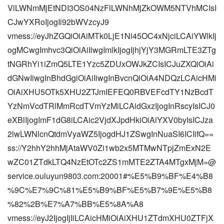
VlLWNmMjEtNDI3OS04NzFlLWNhMjZkOWM5NTVhMCIsI
CJwYXRoIjogIi92bWVzcyJ9
vmess://eyJhZGQiOiAiMTk0LjE1Ni45OC4xNjciLCAiYWlkIj
ogMCwgImhvc3QiOiAiIiwgImlkIjogIjhjYjY3MGRmLTE3ZTg
tNGRhYi1iZmQ5LTE1Yzc5ZDUxOWJkZCIsICJuZXQiOiAi
dGNwIiwgInBhdGgiOiAiIiwgInBvcnQiOiA4NDQzLCAicHMi
OiAiXHU5OTk5XHU2ZTJmIEFEQ0RBVEFcdTY1NzBcdT
YzNmVcdTRlMmRcdTVmYzMiLCAidGxzIjogInRscyIsICJ0
eXBlIjogImF1dG8iLCAic2VjdXJpdHkiOiAiYXV0byIsICJza
2lwLWNlcnQtdmVyaWZ5IjogdHJ1ZSwgInNuaSI6ICIifQ==
ss://Y2hhY2hhMjAtaWV0Zi1wb2x5MTMwNTpjZmExN2E
wZC01ZTdkLTQ4NzEtOTc2ZS1mMTE2ZTA4MTgxMjM=@
service.ouluyun9803.com:20001#%E5%B9%BF%E4%B8
%9C%E7%9C%81%E5%B9%BF%E5%B7%9E%E5%B8
%82%2B%E7%A7%BB%E5%8A%A8
vmess://eyJ2IjogIjIiLCAicHMiOiAiXHU1ZTdmXHU0ZTFjX