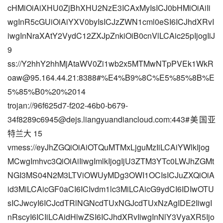
cHMiOiAiXHU0ZjBhXHU2NzE3ICAxMyIsICJ0bHMiOiAiIi
wgInR5cGUiOiAiYXV0byIsICJzZWN1cml0eSI6ICJhdXRvI
iwgInNraXAtY2VydC12ZXJpZnkiOiB0cnVlLCAic25pIjogIiJ
9
ss://
Y2hhY2hhMjAtaWV0Zi1wb2x5MTMwNTpPVEk1WkR
oaw@95.164.44.21
:8388#%E4%B9%8C%E5%85%8B%E
5%85%B0%20%2014
trojan://
96f625d7-f202-46b0-b679-
34f8289c6945@dejs.liangyuandiancloud.com
:443#美国亚
特兰大 15
vmess://eyJhZGQiOiAiOTQuMTMxLjguMzIiLCAiYWlkIjog
MCwgImhvc3QiOiAiIiwgImlkIjogIjU3ZTM3YTc0LWJhZGMt
NGI3MS04N2M3LTViOWUyMDg3OWI1OCIsICJuZXQiOiA
id3MiLCAicGF0aCI6ICIvdm1lc3MiLCAicG9ydCI6IDIwOTU
sICJwcyI6ICJcdTRlNGNcdTUxNGJcdTUxNzAgIDE2IiwgI
nRscyI6ICIiLCAidHlwZSI6ICJhdXRvIiwgInNlY3VyaXR5Ijo