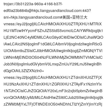
trojan://
3b31223a-960a-4166-b37f-
edf0a23b884b@hkjs.liangyuandiancloud.com
:443?
sni=hkjs.liangyuandiancloud.com#美国+亚特兰大
vmess://eyJ2IjogIjIiLCAicHMiOiAiXHU0ZTRjXHU1MTRiX
HU1MTcwIHYycmF5ZnJlZS5ldS5vcmciLCAiYWRkIjogIjk1
LjE2NC40NC4yMDMiLCAicG9ydCI6IDIwODIsICJhaWQiO
iAwLCAic2N5IjogImF1dG8iLCAibmV0IjogIndzIiwgInR5cG
UiOiAibm9uZSIsICJ0bHMiOiAiIiwgImlkIjogIjZmMGNjYTVl
LWNmMjEtNDI3OS04NzFlLWNhMjZkOWM5NTVhMCIsIC
Job3N0IjogImludGVybmV0LmxpZmUuY29tLmJ5IiwgInBh
dGgiOiAiL3ZtZXNzIn0=
vmess://eyJ2IjogIjIiLCAicHMiOiAiXHU1ZTdmXHU0ZTFjX
HU3NzAxXHU1ZTdmXHU1ZGRlXHU1ZTAyIFx1NzlmYlx
1NTJhOCIsICJhZGQiOiAiY20xLmF3c2xjbi5pbmZvIiwgInB
vcnQiOiAiMjUyMzMiLCAidHlwZSI6ICJub25lIiwgImlkIjogIjk
zZWM3MjYxLTFjOTItNDE0OS04NDhhLTI2YjZmYjlmYzRj