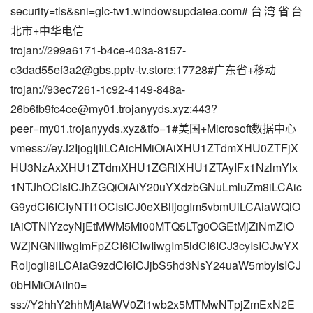
security=tls&sni=glc-tw1.windowsupdatea.com#台湾省台
北市+中华电信
trojan://
299a6171-b4ce-403a-8157-
c3dad55ef3a2@gbs.pptv-tv.store
:17728#广东省+移动
trojan://
93ec7261-1c92-4149-848a-
26b6fb9fc4ce@my01.trojanyyds.xyz
:443?
peer=my01.trojanyyds.xyz&tfo=1#美国+Microsoft数据中心
vmess://eyJ2IjogIjIiLCAicHMiOiAiXHU1ZTdmXHU0ZTFjX
HU3NzAxXHU1ZTdmXHU1ZGRlXHU1ZTAyIFx1NzlmYlx
1NTJhOCIsICJhZGQiOiAiY20uYXdzbGNuLmluZm8iLCAic
G9ydCI6ICIyNTI1OCIsICJ0eXBlIjogIm5vbmUiLCAiaWQiO
iAiOTNlYzcyNjEtMWM5Mi00MTQ5LTg0OGEtMjZiNmZiO
WZjNGNlIiwgImFpZCI6ICIwIiwgIm5ldCI6ICJ3cyIsICJwYX
RoIjogIi8iLCAiaG9zdCI6ICJjbS5hd3NsY24uaW5mbyIsICJ
0bHMiOiAiIn0=
ss://Y2hhY2hhMjAtaWV0Zi1wb2x5MTMwNTpjZmExN2E