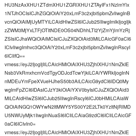
HU3NzAxXHU1ZTdmXHU1ZGRlXHU1ZTAyIFx1NzlmYlx
1NTJhOCIsICJhZGQiOiAiY20xLmF3c2xjbi5pbmZvIiwgInB
vcnQiOiAiMjUyMTYiLCAidHlwZSI6ICJub25lIiwgImlkIjogIjk
zZWM3MjYxLTFjOTItNDE0OS04NDhhLTI2YjZmYjlmYzRj
ZSIsICJhaWQiOiAiMCIsICJuZXQiOiAid3MiLCAicGF0aCI6
ICIvIiwgImhvc3QiOiAiY20xLmF3c2xjbi5pbmZvIiwgInRscyI
6ICIifQ==
vmess://eyJ2IjogIjIiLCAicHMiOiAiXHU3ZjhlXHU1NmZkIE
Nsb3VkRmxhcmVcdTgyODJcdTcwYjkiLCAiYWRkIjogInN
nMDEuYmFpeXVueHJheS50b3AiLCAicG9ydCI6IDQ0My
wgImFpZCI6IDAsICJzY3kiOiAiYXV0byIsICJuZXQiOiAid3
MiLCAidHlwZSI6ICJub25lIiwgInRscyI6ICJ0bHMiLCAiaW
QiOiAiNGQ1OWYwN2ItMWY5YS00Y2E2LTk0YzItNjRlMD
U5NWUyMjk1IiwgInNuaSI6ICIiLCAiaG9zdCI6ICIiLCAicGF
0aCI6ICIvIn0=
vmess://eyJ2IjogIjIiLCAicHMiOiAiXHU3ZjhlXHU1NmZkIE