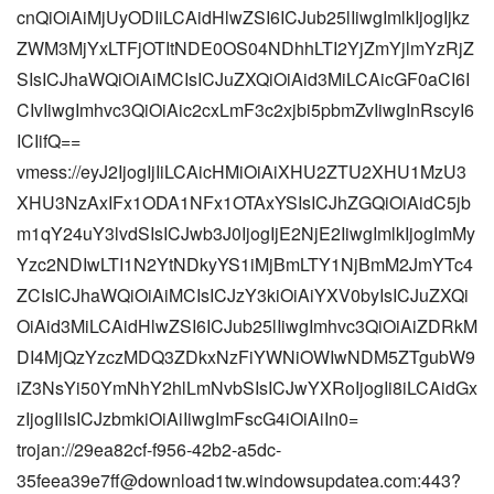
cnQiOiAiMjUyODIiLCAidHlwZSI6ICJub25lIiwgImlkIjogIjkz
ZWM3MjYxLTFjOTItNDE0OS04NDhhLTI2YjZmYjlmYzRjZ
SIsICJhaWQiOiAiMCIsICJuZXQiOiAid3MiLCAicGF0aCI6I
CIvIiwgImhvc3QiOiAic2cxLmF3c2xjbi5pbmZvIiwgInRscyI6
ICIifQ==
vmess://eyJ2IjogIjIiLCAicHMiOiAiXHU2ZTU2XHU1MzU3
XHU3NzAxIFx1ODA1NFx1OTAxYSIsICJhZGQiOiAidC5jb
m1qY24uY3lvdSIsICJwb3J0IjogIjE2NjE2IiwgImlkIjogImMy
Yzc2NDIwLTI1N2YtNDkyYS1iMjBmLTY1NjBmM2JmYTc4
ZCIsICJhaWQiOiAiMCIsICJzY3kiOiAiYXV0byIsICJuZXQi
OiAid3MiLCAidHlwZSI6ICJub25lIiwgImhvc3QiOiAiZDRkM
DI4MjQzYzczMDQ3ZDkxNzFiYWNiOWIwNDM5ZTgubW9
iZ3NsYi50YmNhY2hlLmNvbSIsICJwYXRoIjogIi8iLCAidGx
zIjogIiIsICJzbmkiOiAiIiwgImFscG4iOiAiIn0=
trojan://29ea82cf-f956-42b2-a5dc-
35feea39e7ff@download1tw.windowsupdatea.com:443?