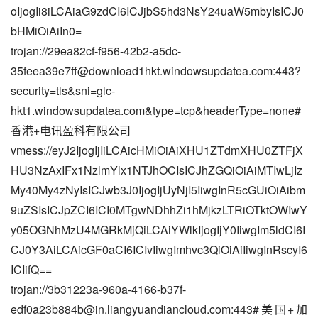
oIjogIi8iLCAiaG9zdCI6ICJjbS5hd3NsY24uaW5mbyIsICJ0
bHMiOiAiIn0=
trojan://29ea82cf-f956-42b2-a5dc-
35feea39e7ff@download1hkt.windowsupdatea.com:443?
security=tls&sni=glc-
hkt1.windowsupdatea.com&type=tcp&headerType=none#
香港+电讯盈科有限公司
vmess://eyJ2IjogIjIiLCAicHMiOiAiXHU1ZTdmXHU0ZTFjX
HU3NzAxIFx1NzlmYlx1NTJhOCIsICJhZGQiOiAiMTIwLjIz
My40My4zNyIsICJwb3J0IjogIjUyNjI5IiwgInR5cGUiOiAibm
9uZSIsICJpZCI6ICI0MTgwNDhhZi1hMjkzLTRiOTktOWIwY
y05OGNhMzU4MGRkMjQiLCAiYWlkIjogIjY0IiwgIm5ldCI6I
CJ0Y3AiLCAicGF0aCI6ICIvIiwgImhvc3QiOiAiIiwgInRscyI6
ICIifQ==
trojan://
3b31223a-960a-4166-b37f-
edf0a23b884b@in.liangyuandiancloud.com
:443#美国+加