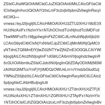
ZSIsICJhaWQiOiAiMCIsICJuZXQiOiAid3MiLCAicGF0aCI6
ICIvIiwgImhvc3QiOiAiY20xLmF3c2xjbi5pbmZvIiwgInRscyI
6ICIifQ==
vmess://eyJ2IjogIjIiLCAicHMiOiAiXHU2ZTU2XHU1MzE3X
HU3NzAxIFx1NzlmYlx1NTJhOChcdTUxNjhcdTc3MDFcd
TkwMWFcdTc1MjgpIiwgImFkZCI6ICJtLmNubWpjbi5jb20i
LCAicG9ydCI6ICIxNjYxNiIsICJpZCI6ICJjMmM3NjQyMC0
yNTdmLTQ5MmEtYjIwZi02NTYwZjNiZmE3OGQiLCAiYWl
kIjogIjAiLCAic2N5IjogImF1dG8iLCAibmV0IjogIndzIiwgInR
5cGUiOiAibm9uZSIsICJob3N0IjogImQ0ZDAyODI0M2M3M
zA0N2Q5MTcxYmFjYjliMDQzOWU4Lm1vYmdzbGIudGJj
YWNoZS5jb20iLCAicGF0aCI6ICIvIiwgInRscyI6ICIiLCAic2
5pIjogIiIsICJhbHBuIjogIiJ9
vmess://eyJ2IjogIjIiLCAicHMiOiAiXHU1ZTdmXHU0ZTFjX
HU3NzAxXHU1ZTdmXHU1ZGRlXHU1ZTAyIFx1NzlmYlx
1NTJhOCIsICJhZGQiOiAic2cxLmF3c2xjbi5pbmZvIiwgInBv