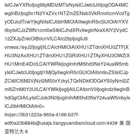
IsICJwYXRoIjogIi8yMDIzMTIxNyIsICJwb3J0IjogODA4MC
wgInBzIjogIlx1N2Y4ZVx1NTZmZENsb3VkRmxhcmVcdTg
yODJcdTcwYjkgNiIsICJ0bHMiOiAiIiwgInR5cGUiOiAiYXV
0byIsICJzZWN1cml0eSI6ICJhdXRvIiwgInNraXAtY2VydC
12ZXJpZnkiOiB0cnVlLCAic25pIjogIiJ9
vmess://eyJ2IjogIjIiLCAicHMiOiAiXHU1ZTdmXHU0ZTFjX
HU3NzAxXHU1ZTdmXHU1ZGRlXHU1ZTAyXHU3OWZiX
HU1MmE4IDciLCAiYWRkIjogImhrMi5hd3NsY24uaW5mb
yIsICJwb3J0IjogIjI1MjQyIiwgInR5cGUiOiAibm9uZSIsICJp
ZCI6ICI5M2VjNzI2MS0xYzkyLTQxNDktODQ4YS0yNmI2Z
mI5ZmM0Y2UiLCAiYWlkIjogIjAiLCAibmV0IjogIndzIiwgInB
hdGgiOiAiLyIsICJob3N0IjogImhrMi5hd3NsY24uaW5mbyIs
ICJ0bHMiOiAiIn0=
trojan://3b31223a-960a-4166-b37f-
edf0a23b884b@usajs.liangyuandiancloud.com:443#美国
亚特兰大 8