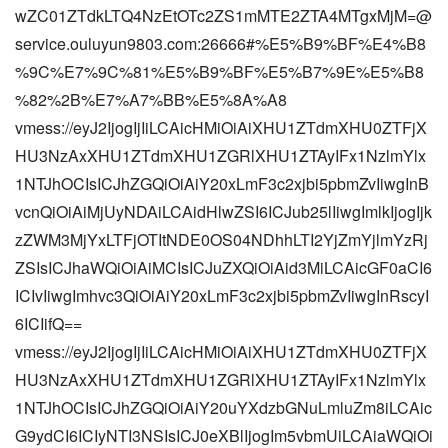
wZC01ZTdkLTQ4NzEtOTc2ZS1mMTE2ZTA4MTgxMjM=@
service.ouluyun9803.com:26666#%E5%B9%BF%E4%B8
%9C%E7%9C%81%E5%B9%BF%E5%B7%9E%E5%B8
%82%2B%E7%A7%BB%E5%8A%A8
vmess://eyJ2IjogIjIiLCAicHMiOiAiXHU1ZTdmXHU0ZTFjX
HU3NzAxXHU1ZTdmXHU1ZGRlXHU1ZTAyIFx1NzlmYlx
1NTJhOCIsICJhZGQiOiAiY20xLmF3c2xjbi5pbmZvIiwgInB
vcnQiOiAiMjUyNDAiLCAidHlwZSI6ICJub25lIiwgImlkIjogIjk
zZWM3MjYxLTFjOTItNDE0OS04NDhhLTI2YjZmYjlmYzRj
ZSIsICJhaWQiOiAiMCIsICJuZXQiOiAid3MiLCAicGF0aCI6
ICIvIiwgImhvc3QiOiAiY20xLmF3c2xjbi5pbmZvIiwgInRscyI
6ICIifQ==
vmess://eyJ2IjogIjIiLCAicHMiOiAiXHU1ZTdmXHU0ZTFjX
HU3NzAxXHU1ZTdmXHU1ZGRlXHU1ZTAyIFx1NzlmYlx
1NTJhOCIsICJhZGQiOiAiY20uYXdzbGNuLmluZm8iLCAic
G9ydCI6ICIyNTI3NSIsICJ0eXBlIjogIm5vbmUiLCAiaWQiOi