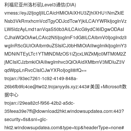
利福尼亚州洛杉矶Level3通信(DIA)
vmess://eyJ2IjogIjIiLCAicHMiOiAiXHU3ZjhlXHU1NmZkIE
Nsb3VkRmxhcmVcdTgyODJcdTcwYjkiLCAiYWRkIjogInVz
LW5ldzAyLmd1anVqaS50b3AiLCAicG9ydCI6IDgwODAsI
CJhaWQiOiAwLCAic2N5IjogImF1dG8iLCAibmV0IjogIndzIi
wgInR5cGUiOiAibm9uZSIsICJ0bHMiOiAiIiwgImlkIjogImY3
MDNiNTEyLTc1YTMtNDMzOS1iZjcxLWZkMjc0MTM0M2Z
jMCIsICJzbmkiOiAiIiwgImhvc3QiOiAidXMtbmV3MDIuZ3V
qdWppLnRvcCIsICJwYXRoIjogIi8ifQ==
trojan://
93ec7261-1c92-4149-848a-
26b6fb9fc4ce@tw02.trojanyyds.xyz
:443#美国+Microsoft数
据中心
trojan://29ea82cf-f956-42b2-a5dc-
35feea39e7ff@download2hkt.windowsupdatea.com:443?
security=tls&sni=glc-
hkt2.windowsupdatea.com&type=tcp&headerType=none#