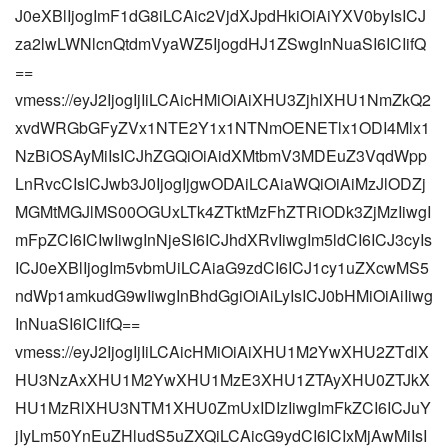
J0eXBlIjogImF1dG8iLCAic2VjdXJpdHkiOiAiYXV0byIsICJ
za2lwLWNlcnQtdmVyaWZ5IjogdHJ1ZSwgInNuaSI6ICIifQ
==
vmess://eyJ2IjogIjIiLCAicHMiOiAiXHU3ZjhlXHU1NmZkQ2
xvdWRGbGFyZVx1NTE2Y1x1NTNmOENETlx1ODI4Mlx1
NzBiOSAyMiIsICJhZGQiOiAidXMtbmV3MDEuZ3VqdWpp
LnRvcCIsICJwb3J0IjogIjgwODAiLCAiaWQiOiAiMzJlODZj
MGMtMGJlMS00OGUxLTk4ZTktMzFhZTRiODk3ZjMzIiwgI
mFpZCI6ICIwIiwgInNjeSI6ICJhdXRvIiwgIm5ldCI6ICJ3cyIs
ICJ0eXBlIjogIm5vbmUiLCAiaG9zdCI6ICJ1cy1uZXcwMS5
ndWp1amkudG9wIiwgInBhdGgiOiAiLyIsICJ0bHMiOiAiIiwg
InNuaSI6ICIifQ==
vmess://eyJ2IjogIjIiLCAicHMiOiAiXHU1M2YwXHU2ZTdlX
HU3NzAxXHU1M2YwXHU1MzE3XHU1ZTAyXHU0ZTJkX
HU1MzRlXHU3NTM1XHU0ZmUxIDIzIiwgImFkZCI6ICJuY
jIyLm50YnEuZHludS5uZXQiLCAicG9ydCI6ICIxMjAwMiIsI