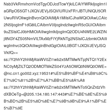
Nsb3VkRmxhcmVcdTgyODJcdTcwYjkiLCAiYWRkIjogIm1l
aGRpOS5GT1JXQVJEVjJSQVlURUxFR1JBTUNIQU5OR
UwuRlVOIiwgInBvcnQiOiAiMjA1MiIsICJhaWQiOiAwLCAic
2N5IjogImF1dG8iLCAibmV0IjogIndzIiwgInR5cGUiOiAibm
9uZSIsICJ0bHMiOiAiIiwgImlkIjogImQ2ODU4NWE2LWZiN
jItNGY4ZS05NmVlLTAxMzFiYjRkNTg2NSIsICJzbmkiOiAiIi
wgImhvc3QiOiAiIiwgInBhdGgiOiAiL0BGT1JXQVJEVjJSQ
VkifQ==
ss://Y2hhY2hhMjAtaWV0Zi1wb2x5MTMwNTpjNTQ1Y2Ex
NC0yMjZiLTQ2ODMtOTM4ZS04YzA5OWQ0NWQ0OWE=
@nc.cn1.go002.xyz:19531#%E5%B9%BF%E4%B8%9C%
E7%9C%81%2B%E7%A7%BB%E5%8A%A8
ss://
Y2hhY2hhMjAtaWV0Zi1wb2x5MTMwNTo5QnZrdzVh
dXBOeTg=@205.134.180.147
:443#%E7%BE%8E%E5%9
B%BD%2B%E5%8D%8E%E7%9B%9B%E9%A1%BF%E
5%B7%9E