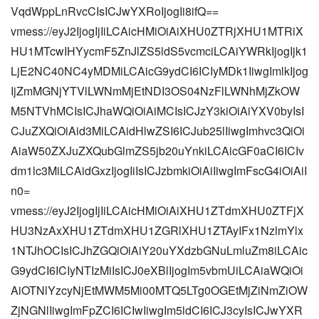
VqdWppLnRvcCIsICJwYXRoIjogIi8ifQ==
vmess://eyJ2IjogIjIiLCAicHMiOiAiXHU0ZTRjXHU1MTRiX
HU1MTcwIHYycmF5ZnJlZS5ldS5vcmciLCAiYWRkIjogIjk1
LjE2NC40NC4yMDMiLCAicG9ydCI6ICIyMDk1IiwgImlkIjog
IjZmMGNjYTVlLWNmMjEtNDI3OS04NzFlLWNhMjZkOW
M5NTVhMCIsICJhaWQiOiAiMCIsICJzY3kiOiAiYXV0byIsI
CJuZXQiOiAid3MiLCAidHlwZSI6ICJub25lIiwgImhvc3QiOi
AiaW50ZXJuZXQubGlmZS5jb20uYnkiLCAicGF0aCI6ICIv
dm1lc3MiLCAidGxzIjogIiIsICJzbmkiOiAiIiwgImFscG4iOiAiI
n0=
vmess://eyJ2IjogIjIiLCAicHMiOiAiXHU1ZTdmXHU0ZTFjX
HU3NzAxXHU1ZTdmXHU1ZGRlXHU1ZTAyIFx1NzlmYlx
1NTJhOCIsICJhZGQiOiAiY20uYXdzbGNuLmluZm8iLCAic
G9ydCI6ICIyNTIzMiIsICJ0eXBlIjogIm5vbmUiLCAiaWQiOi
AiOTNlYzcyNjEtMWM5Mi00MTQ5LTg0OGEtMjZiNmZiOW
ZjNGNlIiwgImFpZCI6ICIwIiwgIm5ldCI6ICJ3cyIsICJwYXR