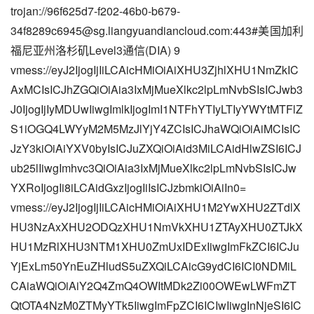
trojan://
96f625d7-f202-46b0-b679-
34f8289c6945@sg.liangyuandiancloud.com
:443#美国加利
福尼亚州洛杉矶Level3通信(DIA) 9
vmess://eyJ2IjogIjIiLCAicHMiOiAiXHU3ZjhlXHU1NmZkIC
AxMCIsICJhZGQiOiAia3IxMjMueXlkc2lpLmNvbSIsICJwb3
J0IjogIjIyMDUwIiwgImlkIjogImI1NTFhYTIyLTIyYWYtMTFlZ
S1iOGQ4LWYyM2M5MzJlYjY4ZCIsICJhaWQiOiAiMCIsIC
JzY3kiOiAiYXV0byIsICJuZXQiOiAid3MiLCAidHlwZSI6ICJ
ub25lIiwgImhvc3QiOiAia3IxMjMueXlkc2lpLmNvbSIsICJw
YXRoIjogIi8iLCAidGxzIjogIiIsICJzbmkiOiAiIn0=
vmess://eyJ2IjogIjIiLCAicHMiOiAiXHU1M2YwXHU2ZTdlX
HU3NzAxXHU2ODQzXHU1NmVkXHU1ZTAyXHU0ZTJkX
HU1MzRlXHU3NTM1XHU0ZmUxIDExIiwgImFkZCI6ICJu
YjExLm50YnEuZHludS5uZXQiLCAicG9ydCI6ICI0NDMiL
CAiaWQiOiAiY2Q4ZmQ4OWItMDk2Zi00OWEwLWFmZT
QtOTA4NzM0ZTMyYTk5IiwgImFpZCI6ICIwIiwgInNjeSI6IC