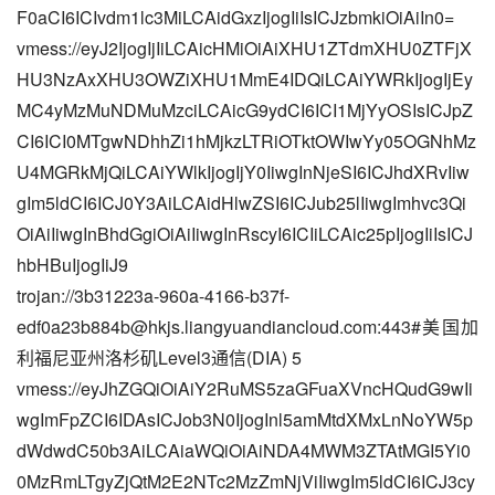
F0aCI6ICIvdm1lc3MiLCAidGxzIjogIiIsICJzbmkiOiAiIn0=
vmess://eyJ2IjogIjIiLCAicHMiOiAiXHU1ZTdmXHU0ZTFjX
HU3NzAxXHU3OWZiXHU1MmE4IDQiLCAiYWRkIjogIjEy
MC4yMzMuNDMuMzciLCAicG9ydCI6ICI1MjYyOSIsICJpZ
CI6ICI0MTgwNDhhZi1hMjkzLTRiOTktOWIwYy05OGNhMz
U4MGRkMjQiLCAiYWlkIjogIjY0IiwgInNjeSI6ICJhdXRvIiw
gIm5ldCI6ICJ0Y3AiLCAidHlwZSI6ICJub25lIiwgImhvc3Qi
OiAiIiwgInBhdGgiOiAiIiwgInRscyI6ICIiLCAic25pIjogIiIsICJ
hbHBuIjogIiJ9
trojan://
3b31223a-960a-4166-b37f-
edf0a23b884b@hkjs.liangyuandiancloud.com
:443#美国加
利福尼亚州洛杉矶Level3通信(DIA) 5
vmess://eyJhZGQiOiAiY2RuMS5zaGFuaXVncHQudG9wIi
wgImFpZCI6IDAsICJob3N0IjogInl5amMtdXMxLnNoYW5p
dWdwdC50b3AiLCAiaWQiOiAiNDA4MWM3ZTAtMGI5Yi0
0MzRmLTgyZjQtM2E2NTc2MzZmNjViIiwgIm5ldCI6ICJ3cy