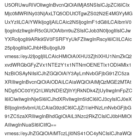
U5ORUwuRlVOIiwgInBvcnQiOiAiMjA5NSIsICJpZCI6ICIx
Mjc0MWRlNy03NjAxLTQ5ODUtOTgwZS02N2E4MGYyMG
UxYzIiLCAiYWlkIjogIjAiLCAic2N5IjogImF1dG8iLCAibmV0
IjogIndzIiwgInR5cGUiOiAibm9uZSIsICJob3N0IjogIiIsICJw
YXRoIjogIi9ARk9SV0FSRFYyUkFZIiwgInRscyI6ICIiLCAic
25pIjogIiIsICJhbHBuIjogIiJ9
vmess://eyJ2IjogIjIiLCAicHMiOiAiXHU3ZjhlXHU1NmZkQ2
xvdWRGbGFyZVx1NTE2Y1x1NTNmOENETlx1ODI4Mlx1
NzBiOSAyNiIsICJhZGQiOiAiY3AyLmNvbGFjbG91ZC5za
XRlIiwgInBvcnQiOiAiODAiLCAiaWQiOiAiMjQzMGE2MTAt
NDg5OC00YjQ1LWIzNDEtZjlhYjRkNDk4ZjUyIiwgImFpZC
I6ICIwIiwgInNjeSI6ICJhdXRvIiwgIm5ldCI6ICJ3cyIsICJ0eX
BlIjogIm5vbmUiLCAiaG9zdCI6ICJjZi1ieHNzLmNvbGFjbG
91ZC5zaXRlIiwgInBhdGgiOiAiL3Nzc2RkZCIsICJ0bHMiOi
AiIiwgInNuaSI6ICIifQ==
vmess://eyJhZGQiOiAiMTczLjI0NS41OC4yNCIsICJhaWQi