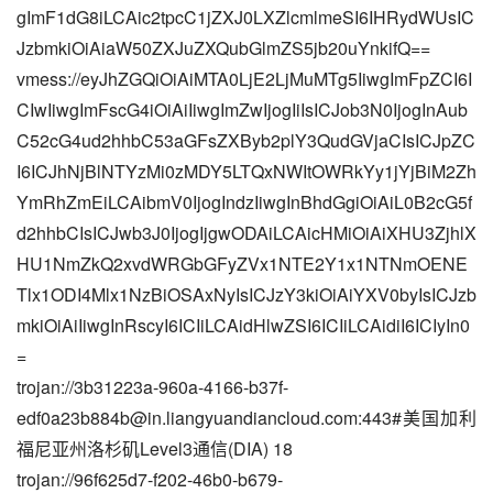
gImF1dG8iLCAic2tpcC1jZXJ0LXZlcmlmeSI6IHRydWUsIC
JzbmkiOiAiaW50ZXJuZXQubGlmZS5jb20uYnkifQ==
vmess://eyJhZGQiOiAiMTA0LjE2LjMuMTg5IiwgImFpZCI6I
CIwIiwgImFscG4iOiAiIiwgImZwIjogIiIsICJob3N0IjogInAub
C52cG4ud2hhbC53aGFsZXByb2plY3QudGVjaCIsICJpZC
I6ICJhNjBlNTYzMi0zMDY5LTQxNWItOWRkYy1jYjBiM2Zh
YmRhZmEiLCAibmV0IjogIndzIiwgInBhdGgiOiAiL0B2cG5f
d2hhbCIsICJwb3J0IjogIjgwODAiLCAicHMiOiAiXHU3ZjhlX
HU1NmZkQ2xvdWRGbGFyZVx1NTE2Y1x1NTNmOENE
Tlx1ODI4Mlx1NzBiOSAxNyIsICJzY3kiOiAiYXV0byIsICJzb
mkiOiAiIiwgInRscyI6ICIiLCAidHlwZSI6ICIiLCAidiI6ICIyIn0
=
trojan://
3b31223a-960a-4166-b37f-
edf0a23b884b@in.liangyuandiancloud.com
:443#美国加利
福尼亚州洛杉矶Level3通信(DIA) 18
trojan://
96f625d7-f202-46b0-b679-