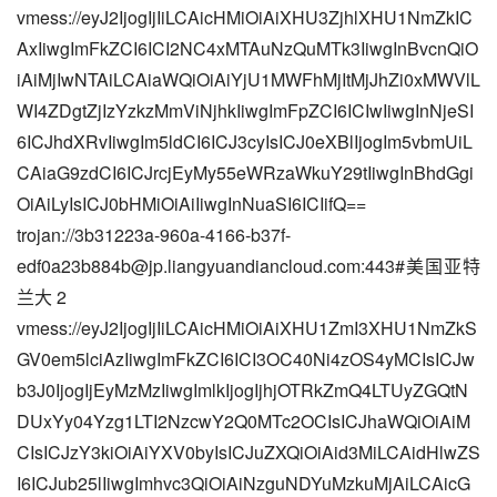
vmess://eyJ2IjogIjIiLCAicHMiOiAiXHU3ZjhlXHU1NmZkIC
AxIiwgImFkZCI6ICI2NC4xMTAuNzQuMTk3IiwgInBvcnQiO
iAiMjIwNTAiLCAiaWQiOiAiYjU1MWFhMjItMjJhZi0xMWVlL
WI4ZDgtZjIzYzkzMmViNjhkIiwgImFpZCI6ICIwIiwgInNjeSI
6ICJhdXRvIiwgIm5ldCI6ICJ3cyIsICJ0eXBlIjogIm5vbmUiL
CAiaG9zdCI6ICJrcjEyMy55eWRzaWkuY29tIiwgInBhdGgi
OiAiLyIsICJ0bHMiOiAiIiwgInNuaSI6ICIifQ==
trojan://
3b31223a-960a-4166-b37f-
edf0a23b884b@jp.liangyuandiancloud.com
:443#美国亚特
兰大 2
vmess://eyJ2IjogIjIiLCAicHMiOiAiXHU1ZmI3XHU1NmZkS
GV0em5lciAzIiwgImFkZCI6ICI3OC40Ni4zOS4yMCIsICJw
b3J0IjogIjEyMzMzIiwgImlkIjogIjhjOTRkZmQ4LTUyZGQtN
DUxYy04Yzg1LTI2NzcwY2Q0MTc2OCIsICJhaWQiOiAiM
CIsICJzY3kiOiAiYXV0byIsICJuZXQiOiAid3MiLCAidHlwZS
I6ICJub25lIiwgImhvc3QiOiAiNzguNDYuMzkuMjAiLCAicG