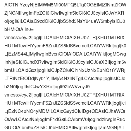
AiOTNlYzcyNjEtMWM5Mi00MTQ5LTg0OGEtMjZiNmZiOW
ZjNGNlIiwgImFpZCI6ICIwIiwgIm5ldCI6ICJ3cyIsICJwYXR
oIjogIi8iLCAiaG9zdCI6ICJjbS5hd3NsY24uaW5mbyIsICJ0
bHMiOiAiIn0=
vmess://eyJ2IjogIjIiLCAicHMiOiAiXHU0ZTRjXHU1MTRiX
HU1MTcwIHYycmF5ZnJlZS5ldS5vcmciLCAiYWRkIjogIjk0
LjEzMS44LjMyIiwgInBvcnQiOiAiODAiLCAiYWlkIjogMCwg
InNjeSI6ICJhdXRvIiwgIm5ldCI6ICJ3cyIsICJ0eXBlIjogIm5v
bmUiLCAidGxzIjogIiIsICJpZCI6ICI1N2UzN2E3NC1iYWRj
LTRiNzEtODdjNy01YjllMjA4NzliNTgiLCAic25pIjogIiIsICJo
b3N0IjogIiIsICJwYXRoIjogIi92bWVzcyJ9
vmess://eyJ2IjogIjIiLCAicHMiOiAiXHU0ZTRjXHU1MTRiX
HU1MTcwIHYycmF5ZnJlZS5ldS5vcmciLCAiYWRkIjogIjk1
LjE2NC40NC4yMDMiLCAicG9ydCI6IDg4ODAsICJhaWQi
OiAwLCAic2N5IjogImF1dG8iLCAibmV0IjogIndzIiwgInR5c
GUiOiAibm9uZSIsICJ0bHMiOiAiIiwgImlkIjogIjZmMGNjYT