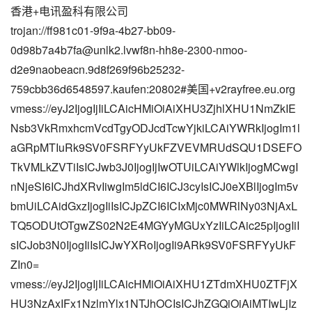
香港+电讯盈科有限公司
trojan://ff981c01-9f9a-4b27-bb09-
0d98b7a4b7fa@unlk2.lvwf8n-hh8e-2300-nmoo-
d2e9naobeacn.9d8f269f96b25232-
759cbb36d6548597.kaufen:20802#美国+v2rayfree.eu.org
vmess://eyJ2IjogIjIiLCAicHMiOiAiXHU3ZjhlXHU1NmZkIE
Nsb3VkRmxhcmVcdTgyODJcdTcwYjkiLCAiYWRkIjogIm1l
aGRpMTIuRk9SV0FSRFYyUkFZVEVMRUdSQU1DSEFO
TkVMLkZVTiIsICJwb3J0IjogIjIwOTUiLCAiYWlkIjogMCwgI
nNjeSI6ICJhdXRvIiwgIm5ldCI6ICJ3cyIsICJ0eXBlIjogIm5v
bmUiLCAidGxzIjogIiIsICJpZCI6ICIxMjc0MWRlNy03NjAxL
TQ5ODUtOTgwZS02N2E4MGYyMGUxYzIiLCAic25pIjogIiI
sICJob3N0IjogIiIsICJwYXRoIjogIi9ARk9SV0FSRFYyUkF
ZIn0=
vmess://eyJ2IjogIjIiLCAicHMiOiAiXHU1ZTdmXHU0ZTFjX
HU3NzAxIFx1NzlmYlx1NTJhOCIsICJhZGQiOiAiMTIwLjIz