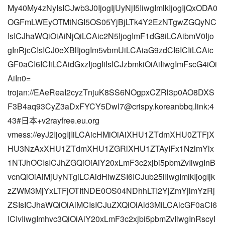
My40My4zNyIsICJwb3J0IjogIjUyNjI5IiwgImlkIjogIjQxODA0
OGFmLWEyOTMtNGI5OS05YjBjLTk4Y2EzNTgwZGQyNC
IsICJhaWQiOiAiNjQiLCAic2N5IjogImF1dG8iLCAibmV0Ijo
gInRjcCIsICJ0eXBlIjogIm5vbmUiLCAiaG9zdCI6ICIiLCAic
GF0aCI6ICIiLCAidGxzIjogIiIsICJzbmkiOiAiIiwgImFscG4iOi
AiIn0=
trojan://EAeReaI2cyzTnjuK8SS6NOgpxCZRl3p0AO8DXS
F3B4aq93CyZ3aDxFYCY5Dwl7@crispy.koreanbbq.link:4
43#日本+v2rayfree.eu.org
vmess://eyJ2IjogIjIiLCAicHMiOiAiXHU1ZTdmXHU0ZTFjX
HU3NzAxXHU1ZTdmXHU1ZGRlXHU1ZTAyIFx1NzlmYlx
1NTJhOCIsICJhZGQiOiAiY20xLmF3c2xjbi5pbmZvIiwgInB
vcnQiOiAiMjUyNTgiLCAidHlwZSI6ICJub25lIiwgImlkIjogIjk
zZWM3MjYxLTFjOTItNDE0OS04NDhhLTI2YjZmYjlmYzRj
ZSIsICJhaWQiOiAiMCIsICJuZXQiOiAid3MiLCAicGF0aCI6
ICIvIiwgImhvc3QiOiAiY20xLmF3c2xjbi5pbmZvIiwgInRscyI