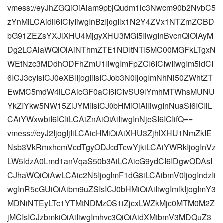
vmess://eyJhZGQiOiAiam9pbjQudm1lc3Nwcm90b2NvbC5
zYnMiLCAidiI6ICIyIiwgInBzIjogIlx1N2Y4ZVx1NTZmZCBD
bG91ZEZsYXJlXHU4MjgyXHU3MGI5IiwgInBvcnQiOiAyM
Dg2LCAiaWQiOiAiNThmZTE1NDItNTI5MC00MGFkLTgxN
WEtNzc3MDdhODFhZmU1IiwgImFpZCI6ICIwIiwgIm5ldCI
6ICJ3cyIsICJ0eXBlIjogIiIsICJob3N0IjogImNhNi50ZWhtZT
EwMC5mdW4iLCAicGF0aCI6ICIvSU9lYmhMTWhsMUNU
YkZIYkw5NW15ZlJYMiIsICJ0bHMiOiAiIiwgInNuaSI6ICIiL
CAiYWxwbiI6ICIiLCAiZnAiOiAiIiwgInNjeSI6ICIifQ==
vmess://eyJ2IjogIjIiLCAicHMiOiAiXHU3ZjhlXHU1NmZkIE
Nsb3VkRmxhcmVcdTgyODJcdTcwYjkiLCAiYWRkIjogInVz
LW5ldzA0Lmd1anVqaS50b3AiLCAicG9ydCI6IDgwODAsI
CJhaWQiOiAwLCAic2N5IjogImF1dG8iLCAibmV0IjogIndzIi
wgInR5cGUiOiAibm9uZSIsICJ0bHMiOiAiIiwgImlkIjogImY3
MDNiNTEyLTc1YTMtNDMzOS1iZjcxLWZkMjc0MTM0M2Z
jMCIsICJzbmkiOiAiIiwgImhvc3QiOiAidXMtbmV3MDQuZ3