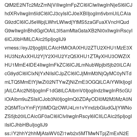
QtM2E2NTc2MzZmNjViIiwgImFpZCI6ICIwIiwgInNjeSI6ICJ
hdXRvIiwgIm5ldCI6ICJ3cyIsICJ0eXBlIjogIm5vbmUiLCAia
G9zdCI6ICJ5eWpjLWhrLWlwdjYtMS5zaGFuaXVncHQud
G9wIiwgInBhdGgiOiAiL3l5amMtaGstaXB2Ni0xIiwgInRscyI
6ICJ0bHMiLCAic25pIjogIiJ9
vmess://eyJ2IjogIjIiLCAicHMiOiAiXHU2ZTU2XHU1MzE3X
HU3NzAxXHU2YjY2XHU2YzQ5XHU1ZTAyXHU3OWZiX
HU1MmE4IDE4IiwgImFkZCI6ICJtLmNubWpjbi5jb20iLCAi
cG9ydCI6ICIxNjYxNiIsICJpZCI6ICJjMmM3NjQyMC0yNTd
mLTQ5MmEtYjIwZi02NTYwZjNiZmE3OGQiLCAiYWlkIjogI
jAiLCAic2N5IjogImF1dG8iLCAibmV0IjogIndzIiwgInR5cGU
iOiAibm9uZSIsICJob3N0IjogImQ0ZDAyODI0M2M3MzA0N
2Q5MTcxYmFjYjliMDQzOWU4Lm1vYmdzbGIudGJjYWNo
ZS5jb20iLCAicGF0aCI6ICIvIiwgInRscyI6ICIiLCAic25pIjogI
iIsICJhbHBuIjogIiJ9
ss://Y2hhY2hhMjAtaWV0Zi1wb2x5MTMwNTpjZmExN2E