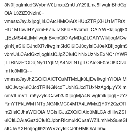
3N0IjogImludGVybmV0LmxpZmUuY29tLmJ5IiwgInBhdGgi
OiAiL3ZtZXNzIn0=
vmess://eyJ2IjogIjIiLCAicHMiOiAiXHU0ZTRjXHU1MTRiX
HU1MTcwIHYycmF5ZnJlZS5ldS5vcmciLCAiYWRkIjogIjk0
LjEzMS44LjMyIiwgInBvcnQiOiAyMDg2LCAiYWlkIjogMCw
gInNjeSI6ICJhdXRvIiwgIm5ldCI6ICJ3cyIsICJ0eXBlIjogIm5
vbmUiLCAidGxzIjogIiIsICJpZCI6ICI1N2UzN2E3NC1iYWR
jLTRiNzEtODdjNy01YjllMjA4NzliNTgiLCAicGF0aCI6ICIvd
m1lc3MifQ==
vmess://eyJhZGQiOiAiOTQuMTMxLjk3LjEwIiwgInYiOiAiMi
IsICJwcyI6ICJcdTRlNGNcdTUxNGJcdTUxNzAgdjJyYXlm
cmVlLmV1Lm9yZyIsICJwb3J0IjogMjA4NiwgImlkIjogIjEzYz
RmYTFkLWM1NTgtNGNkMC04MTA4LWMxZjY0Y2QzOTl
mZiIsICJhaWQiOiAiMCIsICJuZXQiOiAid3MiLCAidHlwZSI
6ICIiLCAiaG9zdCI6ICJpbnRlcm5ldC5saWZlLmNvbS5ieSI
sICJwYXRoIjogIi92bWVzcyIsICJ0bHMiOiAiIn0=