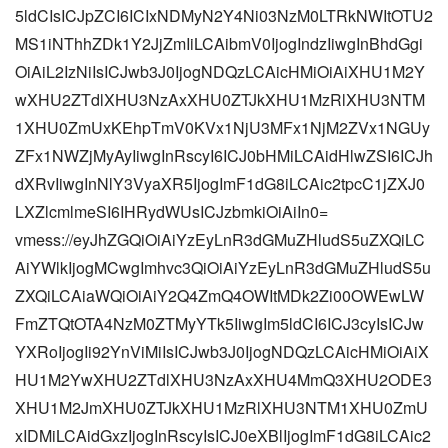
5ldCIsICJpZCI6ICIxNDMyN2Y4Ni03NzM0LTRkNWItOTU2
MS1iNThhZDk1Y2JjZmIiLCAibmV0IjogIndzIiwgInBhdGgi
OiAiL2IzNiIsICJwb3J0IjogNDQzLCAicHMiOiAiXHU1M2Y
wXHU2ZTdlXHU3NzAxXHU0ZTJkXHU1MzRlXHU3NTM
1XHU0ZmUxKEhpTmV0KVx1NjU3MFx1NjM2ZVx1NGUy
ZFx1NWZjMyAyIiwgInRscyI6ICJ0bHMiLCAidHlwZSI6ICJh
dXRvIiwgInNlY3VyaXR5IjogImF1dG8iLCAic2tpcC1jZXJ0
LXZlcmlmeSI6IHRydWUsICJzbmkiOiAiIn0=
vmess://eyJhZGQiOiAiYzEyLnR3dGMuZHludS5uZXQiLC
AiYWlkIjogMCwgImhvc3QiOiAiYzEyLnR3dGMuZHludS5u
ZXQiLCAiaWQiOiAiY2Q4ZmQ4OWItMDk2Zi00OWEwLW
FmZTQtOTA4NzM0ZTMyYTk5IiwgIm5ldCI6ICJ3cyIsICJw
YXRoIjogIi92YnViMiIsICJwb3J0IjogNDQzLCAicHMiOiAiX
HU1M2YwXHU2ZTdlXHU3NzAxXHU4MmQ3XHU2ODE3
XHU1M2JmXHU0ZTJkXHU1MzRlXHU3NTM1XHU0ZmU
xIDMiLCAidGxzIjogInRscyIsICJ0eXBlIjogImF1dG8iLCAic2