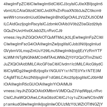
4IiwgImFpZCI6ICIwIiwgIm5ldCI6ICJ3cyIsICJ0eXBlIjogIm5
vbmUiLCAiaG9zdCI6ICJvdXRvZnRoaXN3b3JsZC5kcm9
weW91cmxvdmUudG9wIiwgInBhdGgiOiAiL2V2ZXJ5ODM
iLCAidGxzIjogInRscyIsICJzbmkiOiAib3V0b2Z0aGlzd29yb
GQuZHJvcHlvdXJsb3ZlLnRvcCJ9
vmess://eyJhZGQiOiAiOTQuMTMxLjk3LjEwIiwgImFpZCI6I
CIwIiwgImFscG4iOiAiIiwgImZwIjogIiIsICJob3N0IjogImlud
GVybmV0LmxpZmUuY29tLmJ5IiwgImlkIjogIjEzYzRmYTF
kLWM1NTgtNGNkMC04MTA4LWMxZjY0Y2QzOTlmZiIsIC
JuZXQiOiAid3MiLCAicGF0aCI6ICIvdm1lc3MiLCAicG9ydC
I6ICIyMDg2IiwgInBzIjogIlx1NGU0Y1x1NTE0Ylx1NTE3M
CAgMTIiLCAic2N5IjogImF1dG8iLCAic25pIjogIiIsICJ0bHM
iOiAiIiwgInR5cGUiOiAiIiwgInYiOiAiMiJ9
vmess://eyJhZGQiOiAidXMtbmV3MDQuZ3VqdWppLnRvc
CIsICJhaWQiOiAwLCAiaG9zdCI6ICJ1cy1uZXcwNC5ndW
p1amkudG9wIiwgImlkIjogImIwODUzMzY0LWZiOTItNGZjY