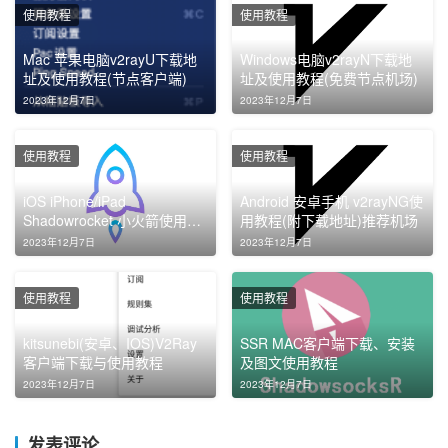
使用教程
使用教程
Mac 苹果电脑v2rayU下载地
Windows电脑v2rayN下载地
址及使用教程(节点客户端)
址及使用教程(免费节点机场)
2023年12月7日
2023年12月7日
使用教程
使用教程
iOS iPhone/iPad
Android 安卓手机 v2rayNG使
Shadowrocket 小火箭使用教
用教程(附下载地址)推荐机场
程(附下载地址)
2023年12月7日
2023年12月7日
使用教程
使用教程
kitsunebi(安卓、IOS)V2Ray
SSR MAC客户端下载、安装
客户端下载与使用教程
及图文使用教程
2023年12月7日
2023年12月7日
发表评论