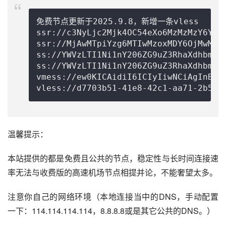
免费节点更新于2025.9.8，新增一条vless

ssr://c3NyLjc2Mjk4OC54eXo6MzMzMzY6YXV
ssr://MjAwMTpiYzg6MTIwMzoxMDY6OjMwMTo
ss://
YWVzLTI1Ni1nY206ZG9uZ3RhaXdhbmcu
ss://YWVzLTI1Ni1nY206ZG9uZ3RhaXdhbmcu
vmess://ew0KICAidiI6ICIyIiwNCiAgInBzI
vless://
d7703b51-41e8-42c1-aa71-2b509
温馨提示：
本站提供的都是免费且公共的节点，稳定性与长时间连接速
率无法与收费版的高速机场节点相提并论，不能奢望太多。
注意你自己的网络环境（本地连接当中的DNS，手动配置
一下：114.114.114.114，8.8.8.8或是其它公共的DNS。）