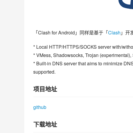
「Clash for Android」同样是基于「
Clash
」开
* Local HTTP/HTTPS/SOCKS server with/withou
* VMess, Shadowsocks, Trojan (experimental), S
* Built-in DNS server that aims to minimize DNS
supported.
项目地址
github
下载地址