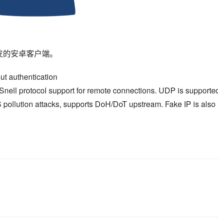
发的安卓客户端。
t authentication
nell protocol support for remote connections. UDP is supporte
 pollution attacks, supports DoH/DoT upstream. Fake IP is also 