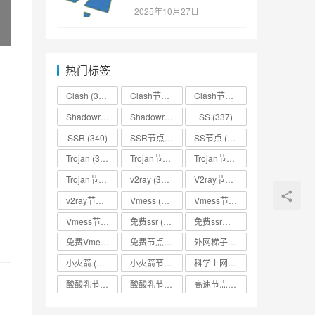
SSR/v2ray/Clash/trojan
2025年10月27日
节点免费分享
热门标签
Clash
(338)
Clash节点
(335)
Clash节点分享
(331)
Shadowrocket
(336)
Shadowrocket节点
SS
(333)
(337)
SSR
(340)
SSR节点
(335)
SS节点
(335)
Trojan
(333)
Trojan节点
(333)
Trojan节点免费分享
(332)
Trojan节点分享
(332)
v2ray
(337)
V2ray节点
(336)
v2ray节点分享
(334)
Vmess
(330)
Vmess节点
(330)
Vmess节点分享
(330)
免费ssr
(318)
免费ssr节点
(318)
免费Vmess节点
(330)
免费节点
(335)
外网梯子
(314)
小火箭
(337)
小火箭节点分享
(334)
科学上网
(327)
酸酸乳节点
(318)
酸酸乳节点分享
(318)
高速节点
(335)