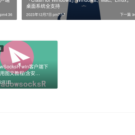
桌面系统全支持
pm4:36
2023年12月7日 pm7:57
下一篇
端
owSocksR win客户端下
用图文教程(含安
Mac/linux)
12月7日