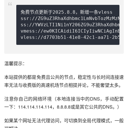
免费节点更新于2025.8.8，新增一条vless

ssr://ZG9uZ3RhaXdhbmc1LmNvbTozMzMzNjp
ss://
YWVzLTI1Ni1nY206ZG9uZ3RhaXdhbmcu
vmess://ew0KICAidiI6ICIyIiwNCiAgInBzI
vless://
d7703b51-41e8-42c1-aa71-2b509
温馨提示：
本站提供的都是免费且公共的节点，稳定性与长时间连接速
率无法与收费版的高速机场节点相提并论，不能奢望太多。
注意你自己的网络环境（本地连接当中的DNS，手动配置
一下：114.114.114.114，8.8.8.8或是其它公共的DNS。）
如果某个网址无法代理访问，可切换到全局代理模式，一般