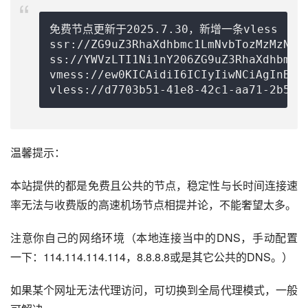
免费节点更新于2025.7.30，新增一条vless

ssr://ZG9uZ3RhaXdhbmc1LmNvbTozMzMzNjp
ss://
YWVzLTI1Ni1nY206ZG9uZ3RhaXdhbmcu
vmess://ew0KICAidiI6ICIyIiwNCiAgInBzI
vless://
d7703b51-41e8-42c1-aa71-2b509
温馨提示：
本站提供的都是免费且公共的节点，稳定性与长时间连接速
率无法与收费版的高速机场节点相提并论，不能奢望太多。
注意你自己的网络环境（本地连接当中的DNS，手动配置
一下：114.114.114.114，8.8.8.8或是其它公共的DNS。）
如果某个网址无法代理访问，可切换到全局代理模式，一般