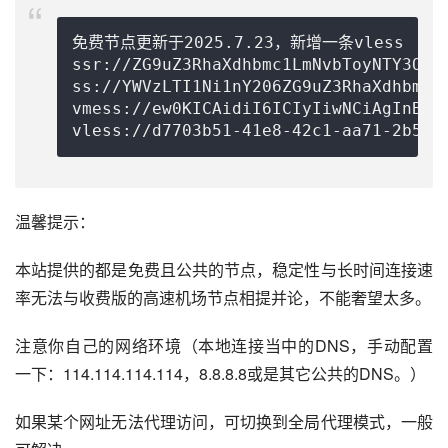
免费节点更新于2025.7.23，新增一条vless

ssr://ZG9uZ3RhaXdhbmc1LmNvbToyNTY3OTp
ss://
YWVzLTI1Ni1nY206ZG9uZ3RhaXdhbmcu
vmess://ew0KICAidiI6ICIyIiwNCiAgInBzI
vless://
d7703b51-41e8-42c1-aa71-2b509
温馨提示：
本站提供的都是免费且公共的节点，稳定性与长时间连接速
率无法与收费版的高速机场节点相提并论，不能奢望太多。
注意你自己的网络环境（本地连接当中的DNS，手动配置
一下：114.114.114.114，8.8.8.8或是其它公共的DNS。）
如果某个网址无法代理访问，可切换到全局代理模式，一般