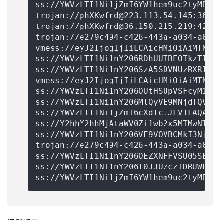
ss://
YWVzLTI1Ni1jZmI6YW1hem9uc2tyMDU=
trojan://
phXKwfrd@223.113.54.145
:3644
trojan://
phXKwfrd@36.150.215.219
:4239
trojan://
e279c494-c426-443a-a034-a045
vmess://eyJ2IjogIjIiLCAicHMiOiAiMTN88
ss://YWVzLTI1Ni1nY206RDhUUTBEOTkzTlM2
ss://YWVzLTI1Ni1nY206SzA5SDVNUzRXRlpI
vmess://eyJ2IjogIjIiLCAicHMiOiAiMTN88
ss://YWVzLTI1Ni1nY206OUtHSUpVSFcyM1dH
ss://YWVzLTI1Ni1nY206MlQyVE9MNjdTQVVE
ss://
YWVzLTI1Ni1jZmI6cXdlclJFV1FAQA==
ss://Y2hhY2hhMjAtaWV0Zi1wb2x5MTMwNTpm
ss://YWVzLTI1Ni1nY206VE9VOVBCMkI3NjdU
trojan://
e279c494-c426-443a-a034-a045
ss://YWVzLTI1Ni1nY206OEZXNFFVSU05SEg5
ss://YWVzLTI1Ni1nY206T0JJUzczTDRUWFAw
ss://
YWVzLTI1Ni1jZmI6YW1hem9uc2tyMDU=