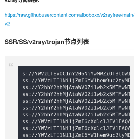
https://raw.githubusercontent.com/aiboboxx/v2rayfree/main/
v2
SSR/SS/v2ray/trojan节点列表
s://
YWVzLTEyOC1nY206NjYwMWZiOTBlOWIz@
ss://
YWVzLTI1Ni1jZmI6YW1hem9uc2tyMDU=
ss://Y2hhY2hhMjAtaWV0Zi1wb2x5MTMwNTp0
ss://Y2hhY2hhMjAtaWV0Zi1wb2x5MTMwNTp0
ss://Y2hhY2hhMjAtaWV0Zi1wb2x5MTMwNTp0
ss://Y2hhY2hhMjAtaWV0Zi1wb2x5MTMwNTp0
ss://Y2hhY2hhMjAtaWV0Zi1wb2x5MTMwNTp0
ss://
YWVzLTI1Ni1jZmI6cXdlclJFV1FAQA==
ss://
YWVzLTI1Ni1jZmI6cXdlclJFV1FAQA==
ss://
YWVzLTI1Ni1jZmI6YW1hem9uc2tyMDU=