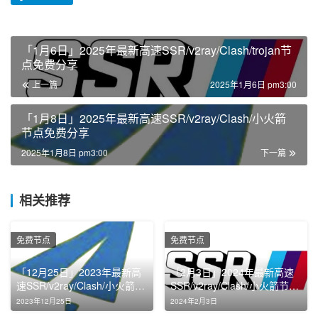
「1月6日」2025年最新高速SSR/v2ray/Clash/trojan节
点免费分享
上一篇
2025年1月6日 pm3:00
「1月8日」2025年最新高速SSR/v2ray/Clash/小火箭
节点免费分享
2025年1月8日 pm3:00
下一篇
相关推荐
免费节点
免费节点
「12月25日」2023年最新高
「2月3日」2024年最新高速
速SSR/v2ray/Clash/小火箭节
SSR/v2ray/Clash/小火箭节点
点免费分享
免费分享
2023年12月25日
2024年2月3日