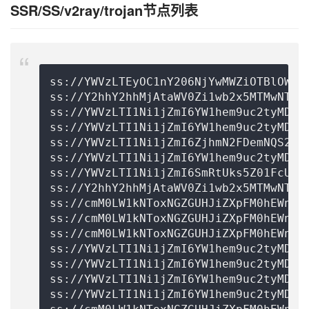
SSR/SS/v2ray/trojan节点列表
ss://
YWVzLTEyOC1nY206NjYwMWZiOTBlOWIz
ss://Y2hhY2hhMjAtaWV0Zi1wb2x5MTMwNTowZ
ss://
YWVzLTI1Ni1jZmI6YW1hem9uc2tyMDU=
ss://
YWVzLTI1Ni1jZmI6YW1hem9uc2tyMDU=
ss://
YWVzLTI1Ni1jZmI6ZjhmN2FDemNQS2Jz
ss://
YWVzLTI1Ni1jZmI6YW1hem9uc2tyMDU=
ss://
YWVzLTI1Ni1jZmI6SmRtUks5Z01FcUZn
ss://Y2hhY2hhMjAtaWV0Zi1wb2x5MTMwNTpjd
ss://
cmM0LW1kNToxNGZGUHJiZXpFM0hEWnpz
ss://
cmM0LW1kNToxNGZGUHJiZXpFM0hEWnpz
ss://
cmM0LW1kNToxNGZGUHJiZXpFM0hEWnpz
ss://
YWVzLTI1Ni1jZmI6YW1hem9uc2tyMDU=
ss://
YWVzLTI1Ni1jZmI6YW1hem9uc2tyMDU=
ss://
YWVzLTI1Ni1jZmI6YW1hem9uc2tyMDU=
ss://
YWVzLTI1Ni1jZmI6YW1hem9uc2tyMDU=