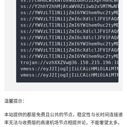
ss://
cmM0LW1kNToxNGZGUHJiZXpFM0hEWnpz
ss://Y2hhY2hhMjAtaWV0Zi1wb2x5MTMwNTo0Y
ss://
YWVzLTI1Ni1jZmI6YW1hem9uc2tyMDU=
ss://
YWVzLTI1Ni1jZmI6cXdlclJFV1FAQA==
ss://
YWVzLTI1Ni1jZmI6YW1hem9uc2tyMDU=
ss://
YWVzLTI1Ni1jZmI6cXdlclJFV1FAQA==
ss://
YWVzLTI1Ni1jZmI6cXdlclJFV1FAQA==
ss://
YWVzLTI1Ni1jZmI6YW1hem9uc2tyMDU=
ss://
YWVzLTI1Ni1jZmI6cXdlclJFV1FAQA==
ss://
YWVzLTI1Ni1jZmI6YW1hem9uc2tyMDU=
trojan://
vzhXXZVw@36.150.215.196
:1868
vmess://eyJ2IjogIjIiLCAicHMiOiAiMTN88
vmess://eyJ2IjogIjIiLCAicHMiOiAiMTN88
温馨提示：
本站提供的都是免费且公共的节点，稳定性与长时间连接速
率无法与收费版的高速机场节点相提并论，不能奢望太多。