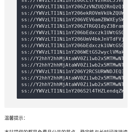
ss://
YWVzLTI1Ni1nY206cEtFVzhKUEJ5VFZU
ss://
YWVzLTI1Ni1nY206ZzVNZUQ2RnQzQ1ds
ss://
YWVzLTI1Ni1nY206ekROVmVkUkZQUWV4
ss://
YWVzLTI1Ni1nY206VEV6amZBWXEySWp0
ss://
YWVzLTI1Ni1nY206ZTRGQ1dyZ3Bramkz
ss://
YWVzLTI1Ni1nY206bEdxczk1UWtGSG8y
ss://
YWVzLTI1Ni1nY206UmV4bkJnVTdFVjVB
ss://
YWVzLTI1Ni1nY206bEdxczk1UWtGSG8y
ss://
YWVzLTI1Ni1nY206WEtGS2wyclVMaklw
ss://Y2hhY2hhMjAtaWV0Zi1wb2x5MTMwNTpjd
ss://Y2hhY2hhMjAtaWV0Zi1wb2x5MTMwNTo0Y
ss://
YWVzLTI1Ni1nY206Y2RCSURWNDJEQ3du
ss://Y2hhY2hhMjAtaWV0Zi1wb2x5MTMwNTpjd
ss://Y2hhY2hhMjAtaWV0Zi1wb2x5MTMwNTo0Y
ss://
YWVzLTI1Ni1nY206S2l4THZLendqZWtH
温馨提示：
本站提供的都是免费且公共的节点，稳定性与长时间连接速