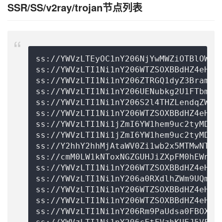
SSR/SS/v2ray/trojan节点列表
ss://
YWVzLTEyOC1nY206NjYwMWZiOTBlOWIz
ss://
YWVzLTI1Ni1nY206WTZSOXBBdHZ4eHpt
ss://
YWVzLTI1Ni1nY206ZTRGQ1dyZ3Bramkz
ss://
YWVzLTI1Ni1nY206UENubkg2U1FTbmZv
ss://
YWVzLTI1Ni1nY206S2l4THZLendqZWtH
ss://
YWVzLTI1Ni1nY206WTZSOXBBdHZ4eHpt
ss://
YWVzLTI1Ni1jZmI6YW1hem9uc2tyMDU=
ss://
YWVzLTI1Ni1jZmI6YW1hem9uc2tyMDU=
ss://Y2hhY2hhMjAtaWV0Zi1wb2x5MTMwNTo0Y
ss://
cmM0LW1kNToxNGZGUHJiZXpFM0hEWnpz
ss://
YWVzLTI1Ni1nY206WTZSOXBBdHZ4eHpt
ss://
YWVzLTI1Ni1nY206a0RXdlhZWm9UQmNH
ss://
YWVzLTI1Ni1nY206WTZSOXBBdHZ4eHpt
ss://
YWVzLTI1Ni1nY206WTZSOXBBdHZ4eHpt
ss://
YWVzLTI1Ni1nY206Rm9PaUdsa0FBOXlQ