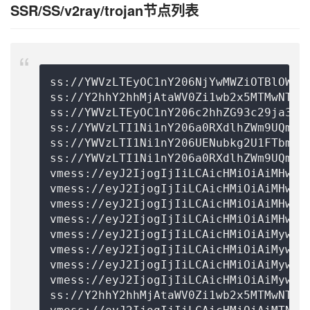
SSR/SS/v2ray/trojan节点列表
ss://
YWVzLTEyOC1nY206NjYwMWZiOTBlOWIz
ss://Y2hhY2hhMjAtaWV0Zi1wb2x5MTMwNTpWc
ss://
YWVzLTEyOC1nY206c2hhZG93c29ja3M=
ss://
YWVzLTI1Ni1nY206a0RXdlhZWm9UQmNH
ss://
YWVzLTI1Ni1nY206UENubkg2U1FTbmZv
ss://
YWVzLTI1Ni1nY206a0RXdlhZWm9UQmNH
vmess://eyJ2IjogIjIiLCAicHMiOiAiMHwtL
vmess://eyJ2IjogIjIiLCAicHMiOiAiMHwtL
vmess://eyJ2IjogIjIiLCAicHMiOiAiMHwtL
vmess://eyJ2IjogIjIiLCAicHMiOiAiMHwtL
vmess://eyJ2IjogIjIiLCAicHMiOiAiMyw0L
vmess://eyJ2IjogIjIiLCAicHMiOiAiMyw0L
vmess://eyJ2IjogIjIiLCAicHMiOiAiMyw0L
vmess://eyJ2IjogIjIiLCAicHMiOiAiMyw0L
ss://Y2hhY2hhMjAtaWV0Zi1wb2x5MTMwNTow