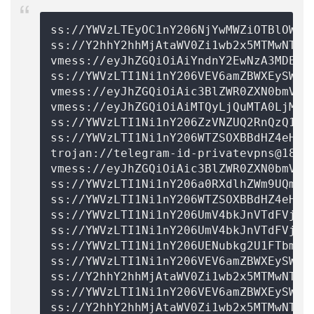
ss://
YWVzLTEyOC1nY206NjYwMWZiOTBlOWIz
ss://Y2hhY2hhMjAtaWV0Zi1wb2x5MTMwNTpl
vmess://eyJhZGQiOiAiYndnY2EwNzA3MDEud
ss://
YWVzLTI1Ni1nY206VEV6amZBWXEySWp0
vmess://eyJhZGQiOiAic3BlZWR0ZXN0bmV0Z
vmess://eyJhZGQiOiAiMTQyLjQuMTA0LjMzI
ss://
YWVzLTI1Ni1nY206ZzVNZUQ2RnQzQ1ds
ss://
YWVzLTI1Ni1nY206WTZSOXBBdHZ4eHpt
trojan://
telegram-id-privatevpns@18.1
vmess://eyJhZGQiOiAic3BlZWR0ZXN0bmV0Z
ss://
YWVzLTI1Ni1nY206a0RXdlhZWm9UQmNH
ss://
YWVzLTI1Ni1nY206WTZSOXBBdHZ4eHpt
ss://
YWVzLTI1Ni1nY206UmV4bkJnVTdFVjVB
ss://
YWVzLTI1Ni1nY206UmV4bkJnVTdFVjVB
ss://
YWVzLTI1Ni1nY206UENubkg2U1FTbmZv
ss://
YWVzLTI1Ni1nY206VEV6amZBWXEySWp0
ss://Y2hhY2hhMjAtaWV0Zi1wb2x5MTMwNTp2
ss://
YWVzLTI1Ni1nY206VEV6amZBWXEySWp0
ss://Y2hhY2hhMjAtaWV0Zi1wb2x5MTMwNTpk