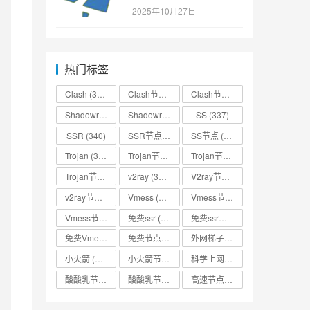
ICJhZGQiOiAiMTcyLjY0LjE2Ny41IiwgInBvcnQiOiAyM
SSR/v2ray/Clash/trojan
2025年10月27日
节点免费分享
ICJhZGQiOiAiMTcyLjY0LjE3NS4yMTMiLCAicG9ydCI6I
ICJhZGQiOiAiMTcyLjY0LjE5OC4yNDkiLCAicG9ydCI6I
ICJhZGQiOiAiMTcyLjY0LjE2Ni4yOCIsICJwb3J0IjogM
ICJhZGQiOiAiMjMuMjI3LjM4LjMiLCAicG9ydCI6IDIwO
热门标签
ICJhZGQiOiAicnVzc2lhLmNvbSIsICJwb3J0IjogMjA4N
Clash
(338)
Clash节点
(335)
Clash节点分享
(331)
ICJhZGQiOiAic2luZ2Fwb3JlLmNvbSIsICJwb3J0IjogM
ICJhZGQiOiAiMjA2LjIzOC4yMzYuMzYiLCAicG9ydCI6I
Shadowrocket
(336)
Shadowrocket节点
SS
(333)
(337)
OiAiMTA0LjE5LjUxLjIzMiIsICJwb3J0IjogMjA4Niwg
SSR
(340)
SSR节点
(335)
SS节点
(335)
OiAiMjMuMjI3LjM4LjUiLCAicG9ydCI6IDIwODYsICJh
Trojan
(333)
Trojan节点
(333)
Trojan节点免费分享
(332)
OiAiMTA0LjE2LjE0OC4yNDQiLCAicG9ydCI6IDIwODYs
OiAiMTA0LjE5LjM4LjYyIiwgInBvcnQiOiAyMDg2LCAi
Trojan节点分享
(332)
v2ray
(337)
V2ray节点
(336)
ZGQiOiAiMTA0LjE5LjMyLjQ2IiwgInBvcnQiOiAyMDg2
v2ray节点分享
(334)
Vmess
(330)
Vmess节点
(330)
ZGQiOiAiMjMuMjI3LjM4LjYiLCAicG9ydCI6IDIwODYs
Vmess节点分享
(330)
免费ssr
(318)
免费ssr节点
(318)
ZGQiOiAiMTA0LjE5LjUxLjIzMiIsICJwb3J0IjogMjA4
ZGQiOiAiMTA0LjE5LjM4LjYyIiwgInBvcnQiOiAyMDg2
免费Vmess节点
(330)
免费节点
(335)
外网梯子
(314)
ZGQiOiAiMTA0LjE5LjQ2LjIzMyIsICJwb3J0IjogMjA4
小火箭
(337)
小火箭节点分享
(334)
科学上网
(327)
ZGQiOiAiMjMuMjI3LjM4LjYiLCAicG9ydCI6IDIwODYs
ZGQiOiAiMTA0LjE5LjUxLjIzMiIsICJwb3J0IjogMjA4
酸酸乳节点
(318)
酸酸乳节点分享
(318)
高速节点
(335)
ZGQiOiAiMTA0LjE5LjM4LjYyIiwgInBvcnQiOiAyMDg2
xbE9UZGlMVFF4WkRjdFlXVmhPQzFsT0dRMk0yRmhZek5r