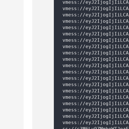
vmess://eyJ2IjogIjIiLCA
vmess://eyJ2IjogIjIiLCA
vmess://eyJ2IjogIjIiLCA
vmess://eyJ2IjogIjIiLCA
vmess://eyJ2IjogIjIiLCA
vmess://eyJ2IjogIjIiLCA
vmess://eyJ2IjogIjIiLCA
vmess://eyJ2IjogIjIiLCA
vmess://eyJ2IjogIjIiLCA
vmess://eyJ2IjogIjIiLCA
vmess://eyJ2IjogIjIiLCA
vmess://eyJ2IjogIjIiLCA
vmess://eyJ2IjogIjIiLCA
vmess://eyJ2IjogIjIiLCA
vmess://eyJ2IjogIjIiLCA
vmess://eyJ2IjogIjIiLCA
vmess://eyJ2IjogIjIiLCA
vmess://eyJ2IjogIjIiLCA
vmess://eyJ2IjogIjIiLCA
vmess://eyJ2IjogIjIiLCA
ss://c3M6Ly9ZMmhoWTJoaE