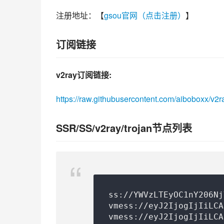
注册地址：【
gsou官网（点击注册）
】
订阅链接
v2ray订阅链接:
https://raw.githubusercontent.com/aiboboxx/v2r
SSR/SS/v2ray/trojan节点列表
ss://
YWVzLTEyOC1nY206Nj
vmess://eyJ2IjogIjIiLCA
vmess://eyJ2IjogIjIiLCA