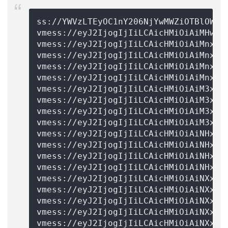
ss://
YWVzLTEyOC1nY206NjYwMWZiOTBlOWIz
vmess://eyJ2IjogIjIiLCAicHMiOiAiMHwta
vmess://eyJ2IjogIjIiLCAicHMiOiAiMnxkK
vmess://eyJ2IjogIjIiLCAicHMiOiAiMnxkK
vmess://eyJ2IjogIjIiLCAicHMiOiAiMnxkK
vmess://eyJ2IjogIjIiLCAicHMiOiAiMnxkK
vmess://eyJ2IjogIjIiLCAicHMiOiAiM3xkK
vmess://eyJ2IjogIjIiLCAicHMiOiAiM3xkK
vmess://eyJ2IjogIjIiLCAicHMiOiAiM3xkK
vmess://eyJ2IjogIjIiLCAicHMiOiAiM3xkK
vmess://eyJ2IjogIjIiLCAicHMiOiAiNHxkK
vmess://eyJ2IjogIjIiLCAicHMiOiAiNHxkK
vmess://eyJ2IjogIjIiLCAicHMiOiAiNHxkK
vmess://eyJ2IjogIjIiLCAicHMiOiAiNHxkK
vmess://eyJ2IjogIjIiLCAicHMiOiAiNXxkK
vmess://eyJ2IjogIjIiLCAicHMiOiAiNXxkK
vmess://eyJ2IjogIjIiLCAicHMiOiAiNXxkK
vmess://eyJ2IjogIjIiLCAicHMiOiAiNXxkK
vmess://eyJ2IjogIjIiLCAicHMiOiAiNXxkK