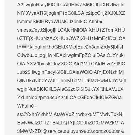
A2IiwgInRscyI6ICIiLCAidHlwZSI6ICJhdXRvIiwgIn
NlY3VyaXR5IjogImF1dG8iLCAic2tpcC1jZXJ0LXZ
lcmlmeSI6IHRydWUsICJzbmkiOiAiIn0=
vmess://eyJ2IjogIjIiLCAicHMiOiAiXHU1ZTdmXHU
0ZTFjXHU3NzAxXHU3OWZiXHU1MmE4IDciLCA
iYWRkIjogImRhdGEtdXMtdjEuc2h3amZrdy5jbiIsI
CJwb3J0IjogIjIwNDAxIiwgImFpZCI6IDAsICJzY3ki
OiAiYXV0byIsICJuZXQiOiAid3MiLCAidHlwZSI6IC
Jub25lIiwgInRscyI6ICIiLCAiaWQiOiAiYjE0NzhlMj
QtNDkxNi0zYWJlLThmMTctMTU5MzEwMTJlY2JlIi
wgInNuaSI6ICIiLCAiaG9zdCI6ICJkYXRhLXVzLX
YxLnNod2pma3cuY24iLCAicGF0aCI6ICIvZGVia
WFuIn0=
ss://Y2hhY2hhMjAtaWV0Zi1wb2x5MTMwNTpkNj
EwNWJiZC1iZTBkLTQ1YjItODJhZC0zMWZkMTA
3MWMxZDI@service.ouluyun9803.com:20003#%