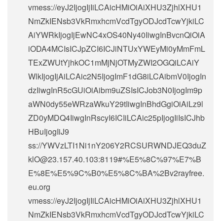
vmess://eyJ2IjogIjIiLCAicHMiOiAiXHU3ZjhlXHU1
NmZkIENsb3VkRmxhcmVcdTgyODJcdTcwYjkiLC
AiYWRkIjogIjEwNC4xOS40Ny40IiwgInBvcnQiOiA
iODA4MCIsICJpZCI6ICJiNTUxYWEyMi0yMmFmL
TExZWUtYjhkOC1mMjNjOTMyZWI2OGQiLCAiY
WlkIjogIjAiLCAic2N5IjogImF1dG8iLCAibmV0IjogIn
dzIiwgInR5cGUiOiAibm9uZSIsICJob3N0IjogIm9p
aWN0dy55eWRzaWkuY29tIiwgInBhdGgiOiAiLz9l
ZD0yMDQ4IiwgInRscyI6ICIiLCAic25pIjogIiIsICJhb
HBuIjogIiJ9
ss://
YWVzLTI1Ni1nY206Y2RCSURWNDJEQ3duZ
klO@23.157.40.103
:8119#%E5%8C%97%E7%B
E%8E%E5%9C%B0%E5%8C%BA%2Bv2rayfree.
eu.org
vmess://eyJ2IjogIjIiLCAicHMiOiAiXHU3ZjhlXHU1
NmZkIENsb3VkRmxhcmVcdTgyODJcdTcwYjkiLC