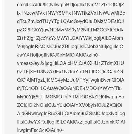
cmciLCAidiI6ICIyIiwgInBzIjogIlx1NmM1Zlx1ODJjZ
lx1NzcwMVx1NWY5MFx1NWRkZVx1NWUwMiBc
dTc5ZmJcdTUyYTgiLCAicG9ydCI6IDMzMDEsICJ
pZCI6ICI0YjgwNDMwMS0yM2NlLTM3OGYtODdk
Zi1hZjg1ZjczYzYxMWYiLCAiYWlkIjogIjAiLCAibm
V0IjogInRjcCIsICJ0eXBlIjogIiIsICJob3N0IjogIiIsIC
JwYXRoIjogIiIsICJ0bHMiOiAidGxzIn0=
vmess://eyJ2IjogIjIiLCAicHMiOiAiXHU1ZTdmXHU
0ZTFjXHU3NzAxIFx1NzlmYlx1NTJhOCIsICJhZG
QiOiAiMTgzLjI0MC4yMzUuMTYyIiwgInBvcnQiOiA
iNTQ4ODIiLCAiaWQiOiAiNDE4MDQ4YWYtYTI5
My00Yjk5LTliMGMtOThjYTM1ODBkZDI0IiwgImFp
ZCI6ICI2NCIsICJzY3kiOiAiYXV0byIsICJuZXQiOi
AidGNwIiwgInR5cGUiOiAibm9uZSIsICJob3N0Ijog
IiIsICJwYXRoIjogIi8iLCAidGxzIjogIiIsICJzbmkiOiAi
IiwgImFscG4iOiAiIn0=