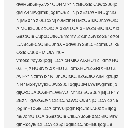
dWRGbGFyZVx1ODI4Mlx1NzBiOSIsICJwb3J0Ijo
gMjA4NiwgImlkIjogImU5ZTNjYzEzLWRiNDgtNG
NjMS04YzI0LTc2MjY0MzlhNTMzOSIsICJhaWQiOi
AiMCIsICJuZXQiOiAid3MiLCAidHlwZSI6ICIiLCAia
G9zdCI6ICJpcDUtNC5mcmVlZ3JhZGVseS54eXoi
LCAicGF0aCI6ICJnaXRodWIuY29tL0FsdmluOTk5
OSIsICJ0bHMiOiAiIn0=
vmess://eyJ2IjogIjIiLCAicHMiOiAiXHU1ZTdmXHU
0ZTFjXHU3NzAxXHU1ZTdmXHU1ZGRlXHU1ZT
AyIFx1NzlmYlx1NTJhOCIsICJhZGQiOiAiMTgzLjIz
Ni41MS4yMyIsICJwb3J0IjogIjU0MTAwIiwgImlkIjo
gIjQxODA0OGFmLWEyOTMtNGI5OS05YjBjLTk4Y
2EzNTgwZGQyNCIsICJhaWQiOiAiNjQiLCAic2N5I
jogImF1dG8iLCAibmV0IjogInRjcCIsICJ0eXBlIjogI
m5vbmUiLCAiaG9zdCI6ICIiLCAicGF0aCI6ICIvIiw
gInRscyI6ICIiLCAic25pIjogIiIsICJhbHBuIjogIiJ9