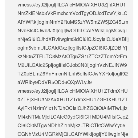
vmess://eyJ2IjogIjIiLCAicHMiOiAiXHU3ZjhlXHU1
NmZkIENsb3VkRmxhcmVcdTgyODJcdTcwYjkiLC
AiYWRkIjogImNmY2RuMS5zYW5mZW5jZG45Lm
NvbSIsICJwb3J0IjogIjIwODIiLCAiYWlkIjogMCwgI
nNjeSI6ICJhdXRvIiwgIm5ldCI6ICJ3cyIsICJ0eXBlIj
ogIm5vbmUiLCAidGxzIjogIiIsICJpZCI6ICJjZDBlYj
kzNi05ZTFlLTQ3MzAtOTg5ZS1iZTQzZTdmY2Fm
M2UiLCAic25pIjogIiIsICJob3N0IjogInVzNEJiNW9
TZ0pBLmZ6YnFmcnNlLnh5eiIsICJwYXRoIjogIi92
aWRlby9DdVR5ODd6QXpWLyJ9
vmess://eyJ2IjogIjIiLCAicHMiOiAiXHU1ZTdmXHU
0ZTFjXHU3NzAxXHU1ZTdmXHU1ZGRlXHU1ZT
AyIFx1NzlmYlx1NTJhOCIsICJhZGQiOiAiMTIwLjIz
Mi4xNTMuMjciLCAicG9ydCI6ICI1MDU4MiIsICJpZ
CI6ICI0MTgwNDhhZi1hMjkzLTRiOTktOWIwYy05
OGNhMzU4MGRkMjQiLCAiYWlkIjogIjY0IiwgInNje