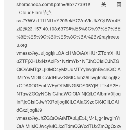
sherasheba.com&path=/6b777a91#美国
+CloudFlare节点
ss://
YWVzLTI1Ni1nY206ekROVmVkUkZQUWV4R
zl2@23.157.40.103
:6379#%E5%8C%97%E7%BE
%8E%E5%9C%B0%E5%8C%BA%2Bv2rayfree.e
u.org
vmess://eyJ2IjogIjIiLCAicHMiOiAiXHU1ZTdmXHU
0ZTFjXHU3NzAxIFx1NzlmYlx1NTJhOCIsICJhZG
QiOiAiMTgzLjI0MC4yMzUuMTYyIiwgInBvcnQiOiA
iMzYwMDIiLCAidHlwZSI6ICJub25lIiwgImlkIjogIjQ
xODA0OGFmLWEyOTMtNGI5OS05YjBjLTk4Y2Ez
NTgwZGQyNCIsICJhaWQiOiAiNjQiLCAibmV0Ijog
InRjcCIsICJwYXRoIjogIi8iLCAiaG9zdCI6ICIiLCAi
dGxzIjogIiJ9
vmess://eyJhZGQiOiAiMTA0LjE5LjM4Ljg4IiwgInYi
OiAiMiIsICJwcyI6ICJcdTdmOGVcdTU2ZmQgQ2xv