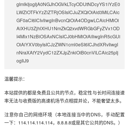
gImlkIjogIjA0NGJhOGVkLTcyODUtNDcyYS1iYzE0
LWZiOTFkYzZiZTRjOSIsICJuZXQiOiAid3MiLCAic
GF0aCI6ICIvIiwgInBvcnQiOiA4ODgwLCAicHMiOi
AiXHU3ZjhlXHU1NmZkQ2xvdWRGbGFyZVx1OD
I4Mlx1NzBiOSAxNCIsICJ0bHMiOiAiIiwgInR5cGUi
OiAiYXV0byIsICJzZWN1cml0eSI6ICJhdXRvIiwgI
nNraXAtY2VydC12ZXJpZnkiOiB0cnVlLCAic25pIj
ogIiJ9
温馨提示：
本站提供的都是免费且公共的节点，稳定性与长时间连接速
率无法与收费版的高速机场节点相提并论，不能奢望太多。
注意你自己的网络环境（本地连接当中的DNS，手动配置
一下：114.114.114.114，8.8.8.8或是其它公共的DNS。）