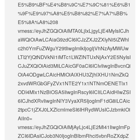
E5%B9%BF%E4%B8%9C%E7%9C%81%E6%B1
%9F%E9%97%A8%E5%B8%82%E7%A7%BB%
E5%8A%A8%208
vmess://eyJhZGQiOiAiMTA0LjIxLjgyLjE4MyIsICJh
aWQiOiAwLCAiaG9zdCI6ICJzZXJ2ZXIyNi5iZWhl
c2h0YmFuZWguY29tIiwgImlkIjogIjVhNzAyMWUw
LTI2YjQtNDVkNi1iMTc1LWZlNTUxNjAxY2E5NyIsI
CJuZXQiOiAid3MiLCAicGF0aCI6ICIvIiwgInBvcnQi
OiA4ODgwLCAicHMiOiAiXHU3ZjhlXHU1NmZkQ
2xvdWRGbGFyZVx1NTE2Y1x1NTNmOENETlx1
ODI4Mlx1NzBiOSA5IiwgInRscyI6ICIiLCAidHlwZSI
6ICJhdXRvIiwgInNlY3VyaXR5IjogImF1dG8iLCAic
2tpcC1jZXJ0LXZlcmlmeSI6IHRydWUsICJzbmkiOi
AiIn0=
vmess://eyJhZGQiOiAiMjAyLjc4LjE2Mi41IiwgImFp
ZCI6IDAsICJob3N0IjogInBlbmRhci5vbnRoZXdpZ