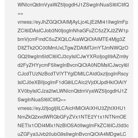
WNlcnQtdmVyaWZ5IjogdHJ1ZSwgInNuaSI6ICIifQ
==
vmess://eyJhZGQiOiAiMjAyLjc4LjE2Mi41IiwgImFp
ZCI6IDAsICJob3N0IjogInNhaGFuZC5zZXJ2ZW1p
bmVjcmFmdC5uZXQiLCAiaWQiOiAiMTE4Mjg3Z
DItZTk2OC00MmUxLTgwZDAtMTJmYTJmNWQzO
GQ2IiwgIm5ldCI6ICJ3cyIsICJwYXRoIjogIi9AZm9y
d2FyZHYycmF5IiwgInBvcnQiOiA0NDMsICJwcyI6I
CJcdTUzNzBcdTVlYTYgIDMiLCAidGxzIjogInRscy
IsICJ0eXBlIjogImF1dG8iLCAic2VjdXJpdHkiOiAiY
XV0byIsICJza2lwLWNlcnQtdmVyaWZ5IjogdHJ1Z
SwgInNuaSI6ICIifQ==
vmess://eyJ2IjogIjIiLCAicHMiOiAiXHU3ZjhlXHU1
NmZkQ2xvdWRGbGFyZVx1NTE2Y1x1NTNmOE
NETlx1ODI4Mlx1NzBiOSA0IiwgImFkZCI6ICJ3d3c
uZGFya3Jvb20ubG9sIiwgInBvcnQiOiA4MDgwLC