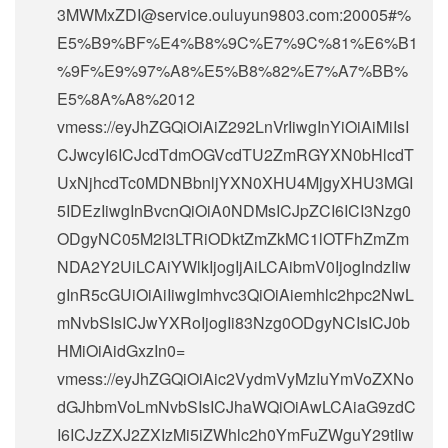
3MWMxZDI@service.ouluyun9803.com:20005#%
E5%B9%BF%E4%B8%9C%E7%9C%81%E6%B1
%9F%E9%97%A8%E5%B8%82%E7%A7%BB%
E5%8A%A8%2012
vmess://eyJhZGQiOiAiZ292LnVrIiwgInYiOiAiMiIsI
CJwcyI6ICJcdTdmOGVcdTU2ZmRGYXN0bHlcdT
UxNjhcdTc0MDNBbnljYXN0XHU4MjgyXHU3MGI
5IDEzIiwgInBvcnQiOiA0NDMsICJpZCI6ICI3Nzg0
ODgyNC05M2I3LTRiODktZmZkMC1lOTFhZmZm
NDA2Y2UiLCAiYWlkIjogIjAiLCAibmV0IjogIndzIiw
gInR5cGUiOiAiIiwgImhvc3QiOiAiemhlc2hpc2NwL
mNvbSIsICJwYXRoIjogIi83Nzg0ODgyNCIsICJ0b
HMiOiAidGxzIn0=
vmess://eyJhZGQiOiAic2VydmVyMzIuYmVoZXNo
dGJhbmVoLmNvbSIsICJhaWQiOiAwLCAiaG9zdC
I6ICJzZXJ2ZXIzMi5iZWhlc2h0YmFuZWguY29tIiw