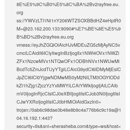
8E%E5%9C%B0%E5%8C%BA%2Bv2rayfree.eu.
org
ss://
YWVzLTI1Ni1nY206WTZSOXBBdHZ4eHptR0
M=@23.162.200.133
:9090#%E7%BE%8E%E5%9
B%BD%2Bv2rayfree.eu.org
vmess://eyJhZGQiOiAicHJvMDEuZG5zMjAyNC5v
cmciLCAidiI6ICIyIiwgInBzIjogIlx1NWI4OVx1NWZi
ZFx1NzcwMVx1NTQwOFx1ODBhNVx1NWUwMi
BcdTc5ZmJcdTUyYTgiLCAicG9ydCI6IDMyMjEsIC
JpZCI6ICI0YjgwNDMwMS0yM2NlLTM3OGYtODd
kZi1hZjg1ZjczYzYxMWYiLCAiYWlkIjogIjAiLCAib
mV0IjogInRjcCIsICJ0eXBlIjogIiIsICJob3N0IjogIiIsI
CJwYXRoIjogIiIsICJ0bHMiOiAidGxzIn0=
trojan://
0ab6c98dae3b48e8b9c4a776b6c9c19a@1
04.16.192.1
:443?
security=tls&sni=sherasheba.com&type=ws&host=