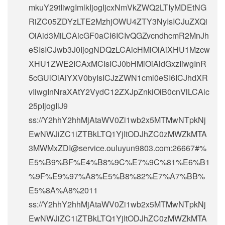
mkuY29tIiwgImlkIjogIjcxNmVkZWQ2LTIyMDEtNG
RiZC05ZDYzLTE2MzhjOWU4ZTY3NyIsICJuZXQi
OiAid3MiLCAicGF0aCI6ICIvQGZvcndhcmR2MnJh
eSIsICJwb3J0IjogNDQzLCAicHMiOiAiXHU1Mzcw
XHU1ZWE2ICAxMCIsICJ0bHMiOiAidGxzIiwgInR
5cGUiOiAiYXV0byIsICJzZWN1cml0eSI6ICJhdXR
vIiwgInNraXAtY2VydC12ZXJpZnkiOiB0cnVlLCAic
25pIjogIiJ9
ss://Y2hhY2hhMjAtaWV0Zi1wb2x5MTMwNTpkNj
EwNWJiZC1iZTBkLTQ1YjItODJhZC0zMWZkMTA
3MWMxZDI@service.ouluyun9803.com:26667#%
E5%B9%BF%E4%B8%9C%E7%9C%81%E6%B1
%9F%E9%97%A8%E5%B8%82%E7%A7%BB%
E5%8A%A8%2011
ss://Y2hhY2hhMjAtaWV0Zi1wb2x5MTMwNTpkNj
EwNWJiZC1iZTBkLTQ1YjItODJhZC0zMWZkMTA