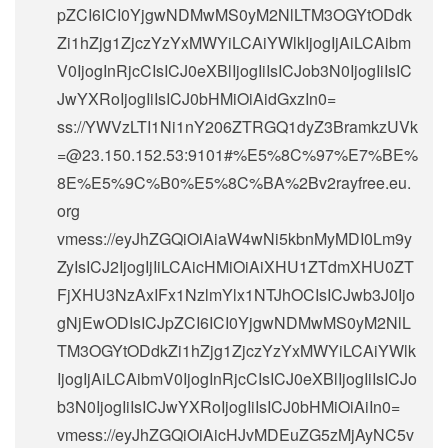
pZCI6ICI0YjgwNDMwMS0yM2NlLTM3OGYtODdk
Zi1hZjg1ZjczYzYxMWYiLCAiYWlkIjogIjAiLCAibm
V0IjogInRjcCIsICJ0eXBlIjogIiIsICJob3N0IjogIiIsIC
JwYXRoIjogIiIsICJ0bHMiOiAidGxzIn0=
ss://
YWVzLTI1Ni1nY206ZTRGQ1dyZ3BramkzUVk
=@23.150.152.53
:9101#%E5%8C%97%E7%BE%
8E%E5%9C%B0%E5%8C%BA%2Bv2rayfree.eu.
org
vmess://eyJhZGQiOiAiaW4wNi5kbnMyMDI0Lm9y
ZyIsICJ2IjogIjIiLCAicHMiOiAiXHU1ZTdmXHU0ZT
FjXHU3NzAxIFx1NzlmYlx1NTJhOCIsICJwb3J0Ijo
gNjEwODIsICJpZCI6ICI0YjgwNDMwMS0yM2NlL
TM3OGYtODdkZi1hZjg1ZjczYzYxMWYiLCAiYWlk
IjogIjAiLCAibmV0IjogInRjcCIsICJ0eXBlIjogIiIsICJo
b3N0IjogIiIsICJwYXRoIjogIiIsICJ0bHMiOiAiIn0=
vmess://eyJhZGQiOiAicHJvMDEuZG5zMjAyNC5v