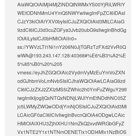
AiaWQiOiAiMjI4MjZiNDQtNWMxYS00YjRiLWRiY
WEtODNhMmU4YmQ5NWYwIiwgImFpZCI6IDAsI
CJzY3kiOiAiYXV0byIsICJuZXQiOiAid3MiLCAiaG
9zdCI6ICJ3d3cuZGFya3Jvb20ubG9sIiwgInBhdGg
iOiAiLyIsICJ0bHMiOiAiIn0=
ss://
YWVzLTI1Ni1nY206N0JjTGRzTzFXd2VvR0Q
wWA@193.243.147.128
:40368#%E6%B3%A2%E
5%85%B0%20%205
vmess://eyJhZGQiOiAic2VydmVyMzEuYmVoZXN
odGJhbmVoLmNvbSIsICJhaWQiOiAwLCAiaG9zd
CI6ICJzZXJ2ZXIzMS5iZWhlc2h0YmFuZWguY29tI
iwgImlkIjogIjQxNTQxNDNjLWJiYmEtNDdhNC05Z
jc5LWMyZWQwODdjYmNjOSIsICJuZXQiOiAid3Mi
LCAicGF0aCI6ICIvIiwgInBvcnQiOiA4ODgwLCAic
HMiOiAiXHU3ZjhlXHU1NmZkQ2xvdWRGbGFyZ
Vx1NTE2Y1x1NTNmOENETlx1ODI4Mlx1NzBiOS