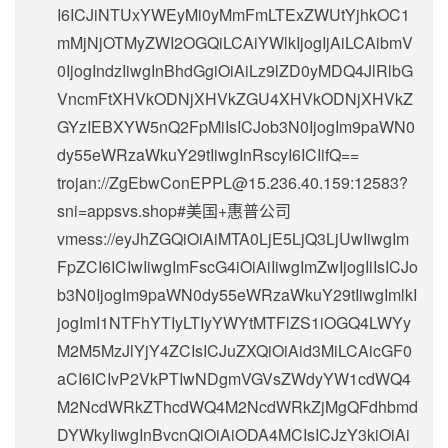
I6ICJiNTUxYWEyMi0yMmFmLTExZWUtYjhkOC1
mMjNjOTMyZWI2OGQiLCAiYWlkIjogIjAiLCAibmV
0IjogIndzIiwgInBhdGgiOiAiLz9lZD0yMDQ4JlRlbG
VncmFtXHVkODNjXHVkZGU4XHVkODNjXHVkZ
GYzIEBXYW5nQ2FpMiIsICJob3N0IjogIm9paWN0
dy55eWRzaWkuY29tIiwgInRscyI6ICIifQ==
trojan://
ZgEbwConEPPL@15.236.40.159
:12583?
sni=appsvs.shop#美国+惠普公司
vmess://eyJhZGQiOiAiMTA0LjE5LjQ3LjUwIiwgIm
FpZCI6ICIwIiwgImFscG4iOiAiIiwgImZwIjogIiIsICJo
b3N0IjogIm9paWN0dy55eWRzaWkuY29tIiwgImlkI
jogImI1NTFhYTIyLTIyYWYtMTFlZS1iOGQ4LWYy
M2M5MzJlYjY4ZCIsICJuZXQiOiAid3MiLCAicGF0
aCI6ICIvP2VkPTIwNDgmVGVsZWdyYW1cdWQ4
M2NcdWRkZThcdWQ4M2NcdWRkZjMgQFdhbmd
DYWkyIiwgInBvcnQiOiAiODA4MCIsICJzY3kiOiAi