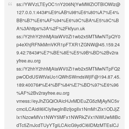
ss://
YWVzLTEyOC1nY206NjYwMWZiOTBlOWIz@
127.0.0.1
:443#%E9%AB%98%E6%80%A7%E4%
BB%B7%E6%AF%94%E6%9C%BA%E5%9C%B
A%3Ahttps%3A%2F%2Fkfyun.uk
ss://Y2hhY2hhMjAtaWV0Zi1wb2x5MTMwNTpQY0
p4eXhjRFNkMmVKR1pFTXR1ZGNW@45.159.24
9.42:7843#%E7%BE%8E%E5%9B%BD%2Bv2ra
yfree.eu.org
ss://Y2hhY2hhMjAtaWV0Zi1wb2x5MTMwNTpFQ2
pwODdUSWtVaUo1QWhSWmdsWjlF@194.87.45.
189:40076#%E4%BF%84%E7%BD%97%E6%96
%AF%2Bv2rayfree.eu.org
vmess://eyJhZGQiOiAicHJvMDEuZG5zMjAyNC5v
cmciLCAidiI6ICIyIiwgInBzIjogIlx1NmM1Zlx1ODJjZ
lx1NzcwMVx1NWY5MFx1NWRkZVx1NWUwMiBc
dTc5ZmJcdTUyYTgiLCAicG9ydCI6IDMzMTEsICJ