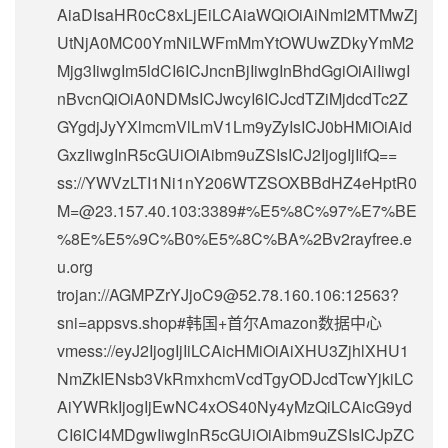
AiaDIsaHR0cC8xLjEiLCAiaWQiOiAiNmI2MTMwZj
UtNjA0MC00YmNiLWFmMmYtOWUwZDkyYmM2
Mjg3IiwgIm5ldCI6ICJncnBjIiwgInBhdGgiOiAiIiwgI
nBvcnQiOiA0NDMsICJwcyI6ICJcdTZiMjdcdTc2Z
GYgdjJyYXlmcmVlLmV1Lm9yZyIsICJ0bHMiOiAid
GxzIiwgInR5cGUiOiAibm9uZSIsICJ2IjogIjIifQ==
ss://
YWVzLTI1Ni1nY206WTZSOXBBdHZ4eHptR0
M=@23.157.40.103
:3389#%E5%8C%97%E7%BE
%8E%E5%9C%B0%E5%8C%BA%2Bv2rayfree.e
u.org
trojan://
AGMPZrYJjoC9@52.78.160.106
:12563?
sni=appsvs.shop#韩国+首尔Amazon数据中心
vmess://eyJ2IjogIjIiLCAicHMiOiAiXHU3ZjhlXHU1
NmZkIENsb3VkRmxhcmVcdTgyODJcdTcwYjkiLC
AiYWRkIjogIjEwNC4xOS40Ny4yMzQiLCAicG9yd
CI6ICI4MDgwIiwgInR5cGUiOiAibm9uZSIsICJpZC