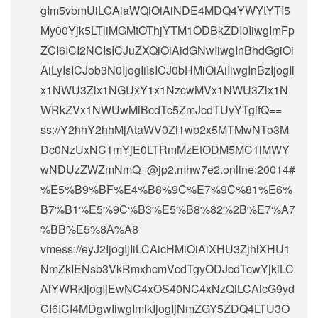
gIm5vbmUiLCAiaWQiOiAiNDE4MDQ4YWYtYTI5
My00Yjk5LTliMGMtOThjYTM1ODBkZDI0IiwgImFp
ZCI6ICI2NCIsICJuZXQiOiAidGNwIiwgInBhdGgiOi
AiLyIsICJob3N0IjogIiIsICJ0bHMiOiAiIiwgInBzIjogIl
x1NWU3Zlx1NGUxY1x1NzcwMVx1NWU3Zlx1N
WRkZVx1NWUwMiBcdTc5ZmJcdTUyYTgifQ==
ss://Y2hhY2hhMjAtaWV0Zi1wb2x5MTMwNTo3M
Dc0NzUxNC1mYjE0LTRmMzEtODM5MC1lMWY
wNDUzZWZmNmQ=@jp2.mhw7e2.online:20014#
%E5%B9%BF%E4%B8%9C%E7%9C%81%E6%
B7%B1%E5%9C%B3%E5%B8%82%2B%E7%A7
%BB%E5%8A%A8
vmess://eyJ2IjogIjIiLCAicHMiOiAiXHU3ZjhlXHU1
NmZkIENsb3VkRmxhcmVcdTgyODJcdTcwYjkiLC
AiYWRkIjogIjEwNC4xOS40NC4xNzQiLCAicG9yd
CI6ICI4MDgwIiwgImlkIjogIjNmZGY5ZDQ4LTU3O