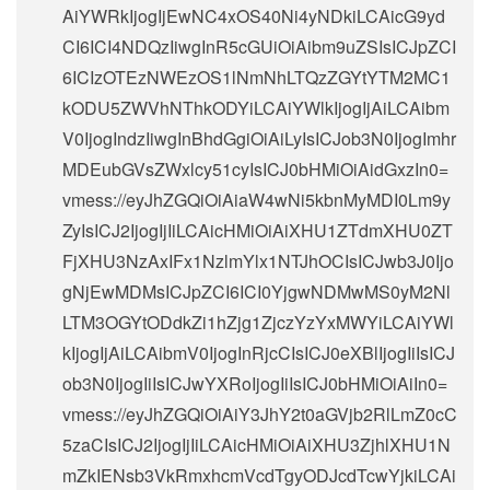
AiYWRkIjogIjEwNC4xOS40Ni4yNDkiLCAicG9yd
CI6ICI4NDQzIiwgInR5cGUiOiAibm9uZSIsICJpZCI
6ICIzOTEzNWEzOS1lNmNhLTQzZGYtYTM2MC1
kODU5ZWVhNThkODYiLCAiYWlkIjogIjAiLCAibm
V0IjogIndzIiwgInBhdGgiOiAiLyIsICJob3N0IjogImhr
MDEubGVsZWxlcy51cyIsICJ0bHMiOiAidGxzIn0=
vmess://eyJhZGQiOiAiaW4wNi5kbnMyMDI0Lm9y
ZyIsICJ2IjogIjIiLCAicHMiOiAiXHU1ZTdmXHU0ZT
FjXHU3NzAxIFx1NzlmYlx1NTJhOCIsICJwb3J0Ijo
gNjEwMDMsICJpZCI6ICI0YjgwNDMwMS0yM2Nl
LTM3OGYtODdkZi1hZjg1ZjczYzYxMWYiLCAiYWl
kIjogIjAiLCAibmV0IjogInRjcCIsICJ0eXBlIjogIiIsICJ
ob3N0IjogIiIsICJwYXRoIjogIiIsICJ0bHMiOiAiIn0=
vmess://eyJhZGQiOiAiY3JhY2t0aGVjb2RlLmZ0cC
5zaCIsICJ2IjogIjIiLCAicHMiOiAiXHU3ZjhlXHU1N
mZkIENsb3VkRmxhcmVcdTgyODJcdTcwYjkiLCAi