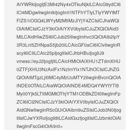
AiYWRkIjogIjE3Mi42Ny4xOTkuNjkiLCAicG9ydCI6
ICI4MDgwIiwgImlkIjogImI1NTFhYTIyLTIyYWYtMT
FlZS1iOGQ4LWYyM2M5MzJlYjY4ZCIsICJhaWQi
OiAiMCIsICJzY3kiOiAiYXV0byIsICJuZXQiOiAid3
MiLCAidHlwZSI6ICJub25lIiwgImhvc3QiOiAib2lpY
3R3Lnl5ZHNpaS5jb20iLCAicGF0aCI6ICIvIiwgInR
scyI6ICIiLCAic25pIjogIiIsICJhbHBuIjogIiJ9
vmess://eyJ2IjogIjIiLCAicHMiOiAiXHU1ZTdmXHU
0ZTFjXHU3NzAxIFx1NzlmYlx1NTJhOCIsICJhZG
QiOiAiMTgzLjI0MC4yMzUuMTY2IiwgInBvcnQiOiA
iNDE0OTAiLCAiaWQiOiAiNDE4MDQ4YWYtYTI5
My00Yjk5LTliMGMtOThjYTM1ODBkZDI0IiwgImFp
ZCI6ICI2NCIsICJzY3kiOiAiYXV0byIsICJuZXQiOi
AidGNwIiwgInR5cGUiOiAibm9uZSIsICJob3N0Ijog
IiIsICJwYXRoIjogIi8iLCAidGxzIjogIiIsICJzbmkiOiAi
IiwgImFscG4iOiAiIn0=