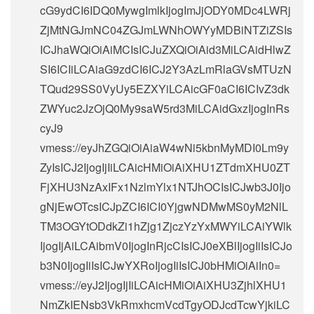
cG9ydCI6IDQ0MywgImlkIjogImJjODY0MDc4LWRj
ZjMtNGJmNC04ZGJmLWNhOWYyMDBiNTZiZSIs
ICJhaWQiOiAiMCIsICJuZXQiOiAid3MiLCAidHlwZ
SI6ICIiLCAiaG9zdCI6ICJ2Y3AzLmRlaGVsMTUzN
TQud29SS0VyUy5EZXYiLCAicGF0aCI6ICIvZ3dk
ZWYuc2JzOjQ0My9saW5rd3MiLCAidGxzIjogInRs
cyJ9
vmess://eyJhZGQiOiAiaW4wNi5kbnMyMDI0Lm9y
ZyIsICJ2IjogIjIiLCAicHMiOiAiXHU1ZTdmXHU0ZT
FjXHU3NzAxIFx1NzlmYlx1NTJhOCIsICJwb3J0Ijo
gNjEwOTcsICJpZCI6ICI0YjgwNDMwMS0yM2NlL
TM3OGYtODdkZi1hZjg1ZjczYzYxMWYiLCAiYWlk
IjogIjAiLCAibmV0IjogInRjcCIsICJ0eXBlIjogIiIsICJo
b3N0IjogIiIsICJwYXRoIjogIiIsICJ0bHMiOiAiIn0=
vmess://eyJ2IjogIjIiLCAicHMiOiAiXHU3ZjhlXHU1
NmZkIENsb3VkRmxhcmVcdTgyODJcdTcwYjkiLC