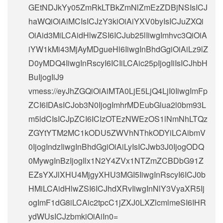
GEtNDJkYy05ZmRkLTBkZmNlZmEzZDBjNSIsICJ
haWQiOiAiMCIsICJzY3kiOiAiYXV0byIsICJuZXQi
OiAid3MiLCAidHlwZSI6ICJub25lIiwgImhvc3QiOiA
iYW1kMi43MjAyMDgueHl6IiwgInBhdGgiOiAiLz9lZ
D0yMDQ4IiwgInRscyI6ICIiLCAic25pIjogIiIsICJhbH
BuIjogIiJ9
vmess://eyJhZGQiOiAiMTA0LjE5LjQ4LjI0IiwgImFp
ZCI6IDAsICJob3N0IjogImhrMDEubGlua2l0bm93L
m5ldCIsICJpZCI6ICIzOTEzNWEzOS1lNmNhLTQz
ZGYtYTM2MC1kODU5ZWVhNThkODYiLCAibmV
0IjogIndzIiwgInBhdGgiOiAiLyIsICJwb3J0IjogODQ
0MywgInBzIjogIlx1N2Y4ZVx1NTZmZCBDbG91Z
EZsYXJlXHU4MjgyXHU3MGI5IiwgInRscyI6ICJ0b
HMiLCAidHlwZSI6ICJhdXRvIiwgInNlY3VyaXR5Ij
ogImF1dG8iLCAic2tpcC1jZXJ0LXZlcmlmeSI6IHR
ydWUsICJzbmkiOiAiIn0=