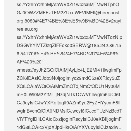
ss://Y2hhY2hhMjAtaWV0Zi1wb2x5MTMwNTphO
GJ0OWZZMFFzTFM2ZUxuWFVlMFlt@beedoost.
org:8080#%E7%BE%8E%E5%9B%BD%2Bv2rayf
ree.eu.org
ss://Y2hhY2hhMjAtaWV0Zi1wb2x5MTMwNTozNlp
DSGVhYlVTZktqZlFFdko0SERW@185.242.86.15
6:54170#%E4%BF%84%E7%BD%97%E6%96%
AF%20%201
vmess://eyJhZGQiOiAiMjAyLjc4LjE2Mi41IiwgImFp
ZCI6IDAsICJob3N0IjogImlyc29mdC5zeXRlcy5uZ
XQiLCAiaWQiOiAiMmZmOTdjNmQtODU1Ny00M
mE0LWI0M2YtMTljNzdjNTk1OWVhIiwgIm5ldCI6I
CJ3cyIsICJwYXRoIjogIi9AZm9yd2FyZHYycmF5Ii
wgInBvcnQiOiA0NDMsICJwcyI6ICJcdTUzNzBcdT
VlYTYgIDIiLCAidGxzIjogInRscyIsICJ0eXBlIjogImF
1dG8iLCAic2VjdXJpdHkiOiAiYXV0byIsICJza2lwL