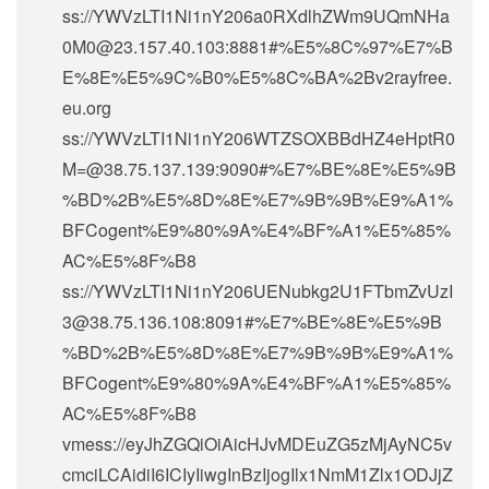
ss://
YWVzLTI1Ni1nY206a0RXdlhZWm9UQmNHa
0M0@23.157.40.103
:8881#%E5%8C%97%E7%B
E%8E%E5%9C%B0%E5%8C%BA%2Bv2rayfree.
eu.org
ss://
YWVzLTI1Ni1nY206WTZSOXBBdHZ4eHptR0
M=@38.75.137.139
:9090#%E7%BE%8E%E5%9B
%BD%2B%E5%8D%8E%E7%9B%9B%E9%A1%
BFCogent%E9%80%9A%E4%BF%A1%E5%85%
AC%E5%8F%B8
ss://
YWVzLTI1Ni1nY206UENubkg2U1FTbmZvUzI
3@38.75.136.108
:8091#%E7%BE%8E%E5%9B
%BD%2B%E5%8D%8E%E7%9B%9B%E9%A1%
BFCogent%E9%80%9A%E4%BF%A1%E5%85%
AC%E5%8F%B8
vmess://eyJhZGQiOiAicHJvMDEuZG5zMjAyNC5v
cmciLCAidiI6ICIyIiwgInBzIjogIlx1NmM1Zlx1ODJjZ