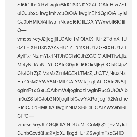
SI6ICJhdXRvIiwgIm5ldCI6ICJ0Y3AiLCAidHlwZSI
6ICJub25lIiwgImhvc3QiOiAiIiwgInBhdGgiOiAiLyIsI
CJ0bHMiOiAiIiwgInNuaSI6ICIiLCAiYWxwbiI6ICIif
Q==
vmess://eyJ2IjogIjIiLCAicHMiOiAiXHU1ZTdmXHU
0ZTFjXHU3NzAxXHU1ZTdmXHU1ZGRlXHU1ZT
AyIFx1NzlmYlx1NTJhOCIsICJhZGQiOiAiMTIwLjIz
Mi4yNDAuNTYiLCAicG9ydCI6ICIxNjkyOCIsICJpZ
CI6ICI1ZjZiM2MzZi1iMGE4LTMzZjUtOTVjNi0zNz
FmOGM2YWY5NzMiLCAiYWlkIjogIjAiLCAic2N5Ij
ogImF1dG8iLCAibmV0IjogIndzIiwgInR5cGUiOiAib
m9uZSIsICJob3N0IjogIiIsICJwYXRoIjogIi92MnJhe
SIsICJ0bHMiOiAiIiwgInNuaSI6ICIiLCAiYWxwbiI6I
CIifQ==
vmess://eyJhZGQiOiAiNDUuMTQuMjQ0LjEzMyIsI
CJhbGxvd0luc2VjdXJlIjogdHJ1ZSwgImFscG4iOi