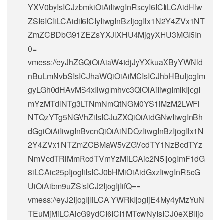
YXV0byIsICJzbmkiOiAiIiwgInRscyI6ICIiLCAidHlw
ZSI6ICIiLCAidiI6ICIyIiwgInBzIjogIlx1N2Y4ZVx1NT
ZmZCBDbG91ZEZsYXJlXHU4MjgyXHU3MGI5In
0=
vmess://eyJhZGQiOiAiaW4tdjJyYXkuaXByYWNld
nBuLmNvbSIsICJhaWQiOiAiMCIsICJhbHBuIjogIm
gyLGh0dHAvMS4xIiwgImhvc3QiOiAiIiwgImlkIjogI
mYzMTdlNTg3LTNmNmQtNGM0YS1iMzM2LWFl
NTQzYTg5NGVhZiIsICJuZXQiOiAidGNwIiwgInBh
dGgiOiAiIiwgInBvcnQiOiAiNDQzIiwgInBzIjogIlx1N
2Y4ZVx1NTZmZCBMaW5vZGVcdTY1NzBcdTYz
NmVcdTRlMmRcdTVmYzMiLCAic2N5IjogImF1dG
8iLCAic25pIjogIiIsICJ0bHMiOiAidGxzIiwgInR5cG
UiOiAibm9uZSIsICJ2IjogIjIifQ==
vmess://eyJ2IjogIjIiLCAiYWRkIjogIjE4My4yMzYuN
TEuMjMiLCAicG9ydCI6ICI1MTcwNyIsICJ0eXBlIjo