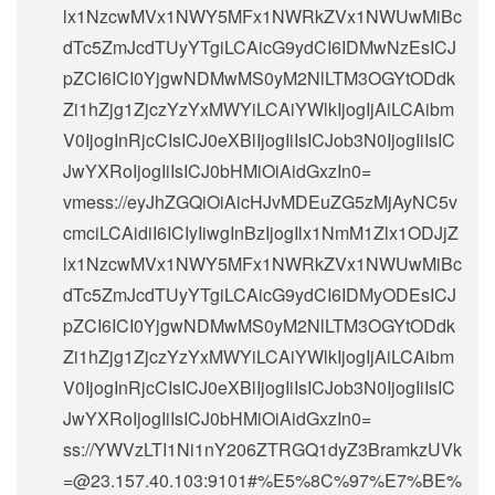
lx1NzcwMVx1NWY5MFx1NWRkZVx1NWUwMiBc
dTc5ZmJcdTUyYTgiLCAicG9ydCI6IDMwNzEsICJ
pZCI6ICI0YjgwNDMwMS0yM2NlLTM3OGYtODdk
Zi1hZjg1ZjczYzYxMWYiLCAiYWlkIjogIjAiLCAibm
V0IjogInRjcCIsICJ0eXBlIjogIiIsICJob3N0IjogIiIsIC
JwYXRoIjogIiIsICJ0bHMiOiAidGxzIn0=
vmess://eyJhZGQiOiAicHJvMDEuZG5zMjAyNC5v
cmciLCAidiI6ICIyIiwgInBzIjogIlx1NmM1Zlx1ODJjZ
lx1NzcwMVx1NWY5MFx1NWRkZVx1NWUwMiBc
dTc5ZmJcdTUyYTgiLCAicG9ydCI6IDMyODEsICJ
pZCI6ICI0YjgwNDMwMS0yM2NlLTM3OGYtODdk
Zi1hZjg1ZjczYzYxMWYiLCAiYWlkIjogIjAiLCAibm
V0IjogInRjcCIsICJ0eXBlIjogIiIsICJob3N0IjogIiIsIC
JwYXRoIjogIiIsICJ0bHMiOiAidGxzIn0=
ss://
YWVzLTI1Ni1nY206ZTRGQ1dyZ3BramkzUVk
=@23.157.40.103
:9101#%E5%8C%97%E7%BE%