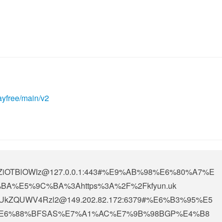
ayfree/main/v2
OTBlOWIz@127.0.0.1
:443#%E9%AB%98%E6%80%A7%E
A%E5%9C%BA%3Ahttps%3A%2F%2Fkfyun.uk
UkZQUWV4Rzl2@149.202.82.172
:6379#%E6%B3%95%E5
E6%88%BFSAS%E7%A1%AC%E7%9B%98BGP%E4%B8