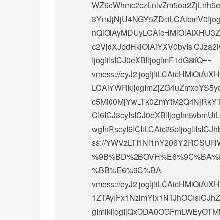
WZ6eWhmc2czLnlvZm5oa2ZjLnh5
3YmJjNjU4NGY5ZDciLCAibmV0Ijog
nQiOiAyMDUyLCAicHMiOiAiXHU3Z
c2VjdXJpdHkiOiAiYXV0byIsICJza2
IjogIiIsICJ0eXBlIjogImF1dG8ifQ==
vmess://eyJ2IjogIjIiLCAicHMiOi
LCAiYWRkIjogImZjZG4uZmxoYS5yd
c5Mi00MjYwLTk0ZmYtM2Q4NjRkYTY3
CI6ICJ3cyIsICJ0eXBlIjogIm5vbmU
wgInRscyI6ICIiLCAic25pIjogIiIsICJh
ss://
YWVzLTI1Ni1nY206Y2RCSURW
%9B%BD%2BOVH%E6%9C%BA%
%BB%E6%9C%BA
vmess://eyJ2IjogIjIiLCAicHMi
1ZTAyIFx1NzlmYlx1NTJhOCIsICJhZ
gImlkIjogIjQxODA0OGFmLWEyOTM