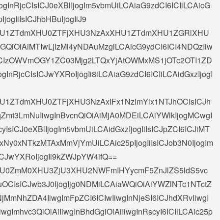
ogInRjcCIsICJ0eXBlIjogIm5vbmUiLCAiaG9zdCI6ICIiLCAicG
IjogIiIsICJhbHBuIjogIiJ9
OiAiXHU1ZTdmXHU0ZTFjXHU3NzAxXHU1ZTdmXHU1ZGRlXHU
GQiOiAiMTIwLjIzMi4yNDAuMzgiLCAicG9ydCI6ICI4NDQzIiw
6ICIzOWVmOGY1ZC03Mjg2LTQxYjAtOWMxMS1jOTc2OTI1ZD
ogInRjcCIsICJwYXRoIjogIi8iLCAiaG9zdCI6ICIiLCAidGxzIjogI
AiXHU1ZTdmXHU0ZTFjXHU3NzAxIFx1NzlmYlx1NTJhOCIsICJh
mt3LmNuIiwgInBvcnQiOiAiMjA0MDEiLCAiYWlkIjogMCwgI
yIsICJ0eXBlIjogIm5vbmUiLCAidGxzIjogIiIsICJpZCI6ICJiMT
0xNTkzMTAxMmVjYmUiLCAic25pIjogIiIsICJob3N0IjogIm
ICJwYXRoIjogIi9kZWJpYW4ifQ==
iAiXHU0ZmM0XHU3ZjU3XHU2NWFmIHYycmF5ZnJlZS5ldS5vc
uOCIsICJwb3J0IjogIjg0NDMiLCAiaWQiOiAiYWZlNTc1NTctZ
mNhZDA4IiwgImFpZCI6ICIwIiwgInNjeSI6ICJhdXRvIiwgI
iwgImhvc3QiOiAiIiwgInBhdGgiOiAiIiwgInRscyI6ICIiLCAic25p