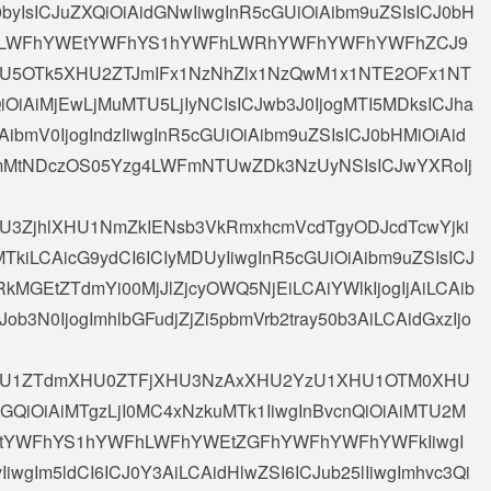
byIsICJuZXQiOiAidGNwIiwgInR5cGUiOiAibm9uZSIsICJ0bH
YWFhLWFhYWEtYWFhYS1hYWFhLWRhYWFhYWFhYWFhZCJ9
iAiXHU5OTk5XHU2ZTJmIFx1NzNhZlx1NzQwM1x1NTE2OFx1NT
iOiAiMjEwLjMuMTU5LjIyNCIsICJwb3J0IjogMTI5MDksICJha
ibmV0IjogIndzIiwgInR5cGUiOiAibm9uZSIsICJ0bHMiOiAid
RkNmMtNDczOS05Yzg4LWFmNTUwZDk3NzUyNSIsICJwYXRoIj
AiXHU3ZjhlXHU1NmZkIENsb3VkRmxhcmVcdTgyODJcdTcwYjki
TkiLCAicG9ydCI6ICIyMDUyIiwgInR5cGUiOiAibm9uZSIsICJ
MGEtZTdmYi00MjJlZjcyOWQ5NjEiLCAiYWlkIjogIjAiLCAib
CJob3N0IjogImhlbGFudjZjZi5pbmVrb2tray50b3AiLCAidGxzIjo
OiAiXHU1ZTdmXHU0ZTFjXHU3NzAxXHU2YzU1XHU1OTM0XHU
ZGQiOiAiMTgzLjI0MC4xNzkuMTk1IiwgInBvcnQiOiAiMTU2M
EtYWFhYS1hYWFhLWFhYWEtZGFhYWFhYWFhYWFkIiwgI
IiwgIm5ldCI6ICJ0Y3AiLCAidHlwZSI6ICJub25lIiwgImhvc3Qi