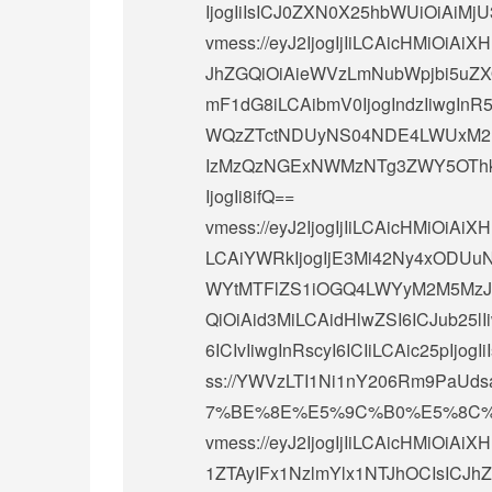
IjogIiIsICJ0ZXN0X25hbWUiOiAiMjU
vmess://eyJ2IjogIjIiLCAicHMiO
JhZGQiOiAieWVzLmNubWpjbi5uZXQ
mF1dG8iLCAibmV0IjogIndzIiwgInR5
WQzZTctNDUyNS04NDE4LWUxM2E5Y
IzMzQzNGExNWMzNTg3ZWY5OThk
IjogIi8ifQ==
vmess://eyJ2IjogIjIiLCAicHMiOi
LCAiYWRkIjogIjE3Mi42Ny4xODUuNj
WYtMTFlZS1iOGQ4LWYyM2M5MzJlY
QiOiAid3MiLCAidHlwZSI6ICJub25l
6ICIvIiwgInRscyI6ICIiLCAic25pIjogIi
ss://
YWVzLTI1Ni1nY206Rm9PaUds
7%BE%8E%E5%9C%B0%E5%8C%BA%
vmess://eyJ2IjogIjIiLCAicHMi
1ZTAyIFx1NzlmYlx1NTJhOCIsICJhZ