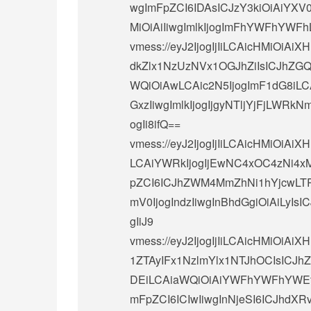
wgImFpZCI6IDAsICJzY3kiOiAiYXV0
MiOiAiIiwgImlkIjogImFhYWFh
vmess://eyJ2IjogIjIiLCAicHMiO
dkZlx1NzUzNVx1OGJhZiIsICJhZGQ
WQiOiAwLCAic2N5IjogImF1dG8iLCA
GxzIiwgImlkIjogIjgyNTljYjFjLW
ogIi8ifQ==
vmess://eyJ2IjogIjIiLCAicHMiOi
LCAiYWRkIjogIjEwNC4xOC4zNi4xM
pZCI6ICJhZWM4MmZhNi1hYjcwLTRk
mV0IjogIndzIiwgInBhdGgiOiAiLyIsI
gIiJ9
vmess://eyJ2IjogIjIiLCAicHMi
1ZTAyIFx1NzlmYlx1NTJhOCIsICJh
DEiLCAiaWQiOiAiYWFhYWFhYW
mFpZCI6ICIwIiwgInNjeSI6ICJhdXRv