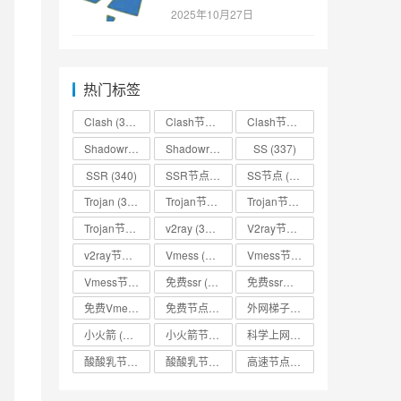
SSR/v2ray/Clash/trojan
2025年10月27日
节点免费分享
热门标签
Clash
(338)
Clash节点
(335)
Clash节点分享
(331)
Shadowrocket
(336)
Shadowrocket节点
SS
(333)
(337)
SSR
(340)
SSR节点
(335)
SS节点
(335)
Trojan
(333)
Trojan节点
(333)
Trojan节点免费分享
(332)
Trojan节点分享
(332)
v2ray
(337)
V2ray节点
(336)
v2ray节点分享
(334)
Vmess
(330)
Vmess节点
(330)
Vmess节点分享
(330)
免费ssr
(318)
免费ssr节点
(318)
免费Vmess节点
(330)
免费节点
(335)
外网梯子
(314)
小火箭
(337)
小火箭节点分享
(334)
科学上网
(327)
酸酸乳节点
(318)
酸酸乳节点分享
(318)
高速节点
(335)