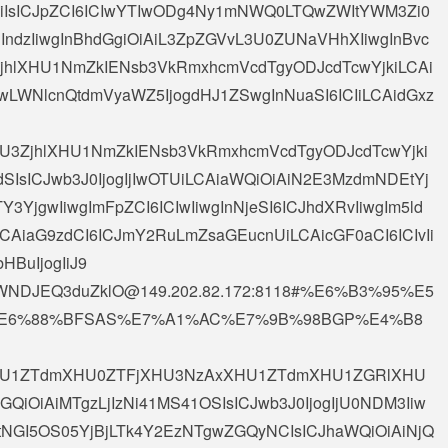
eiIsICJpZCI6ICIwYTIwODg4Ny1mNWQ0LTQwZWItYWM3Zi0
IndzIiwgInBhdGgiOiAiL3ZpZGVvL3U0ZUNaVHhXIiwgInBvc
jhlXHU1NmZkIENsb3VkRmxhcmVcdTgyODJcdTcwYjkiLCAi
lwLWNlcnQtdmVyaWZ5IjogdHJ1ZSwgInNuaSI6ICIiLCAidGxz
AiXHU3ZjhlXHU1NmZkIENsb3VkRmxhcmVcdTgyODJcdTcwYjki
SIsICJwb3J0IjogIjIwOTUiLCAiaWQiOiAiN2E3MzdmNDEtYj
YjgwIiwgImFpZCI6ICIwIiwgInNjeSI6ICJhdXRvIiwgIm5ld
iLCAiaG9zdCI6ICJmY2RuLmZsaGEucnUiLCAicGF0aCI6ICIvIi
bHBuIjogIiJ9
NDJEQ3duZklO@149.202.82.172
:8118#%E6%B3%95%E5
E6%88%BFSAS%E7%A1%AC%E7%9B%98BGP%E4%B8
OiAiXHU1ZTdmXHU0ZTFjXHU3NzAxXHU1ZTdmXHU1ZGRlXHU
GQiOiAiMTgzLjIzNi41MS41OSIsICJwb3J0IjogIjU0NDM3Iiw
tNGI5OS05YjBjLTk4Y2EzNTgwZGQyNCIsICJhaWQiOiAiNjQ