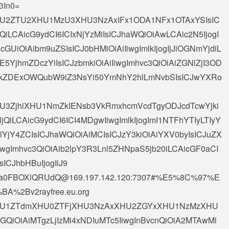
3In0=
iAiXHU2ZTU2XHU1MzU3XHU3NzAxIFx1ODA1NFx1OTAxYSIsIC
iLCAicG9ydCI6ICIxNjYzMiIsICJhaWQiOiAwLCAic2N5IjogI
cGUiOiAibm9uZSIsICJ0bHMiOiAiIiwgImlkIjogIjJiOGNmYjdiL
jhmZDczYiIsICJzbmkiOiAiIiwgImhvc3QiOiAiZGNlZjI3OD
ZDExOWQubW9iZ3NsYi50YmNhY2hlLmNvbSIsICJwYXRo
AiXHU3ZjhlXHU1NmZkIENsb3VkRmxhcmVcdTgyODJcdTcwYjki
QiLCAicG9ydCI6ICI4MDgwIiwgImlkIjogImI1NTFhYTIyLTIyY
jY4ZCIsICJhaWQiOiAiMCIsICJzY3kiOiAiYXV0byIsICJuZX
IiwgImhvc3QiOiAib2lpY3R3Lnl5ZHNpaS5jb20iLCAicGF0aCI
IsICJhbHBuIjogIiJ9
a0FBOXlQRUdQ@169.197.142.120
:7307#%E5%8C%97%E
2Bv2rayfree.eu.org
OiAiXHU1ZTdmXHU0ZTFjXHU3NzAxXHU2ZGYxXHU1NzMzXHU
GQiOiAiMTgzLjIzMi4xNDIuMTc5IiwgInBvcnQiOiA2MTAwMi