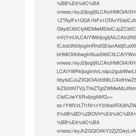
%BB%E6%9C%BA
vmess://eyJ2IjogIjIiLCAicHMi
1ZTAyIFx1ODA1NFx1OTAxYSIsICJh
G9ydCI6ICIyMDMwMSIsICJpZCI6
mVjYmUiLCAiYWlkIjogIjAiLCAic2N5
ICJob3N0IjogImRhdGEtanAtdjEudX
bHMiOiAiIiwgInNuaSI6ICIiLCAiYWxw
vmess://eyJ2IjogIjIiLCAicHMiOi
LCAiYWRkIjogImhrLndpc2gubWwiL
0byIsICJuZXQiOiAid3MiLCAidHlwZS
lkZS00NTVjLThkZTgtZWMwMzJiNmN
CIsICJwYXRoIjogIi8ifQ==
ss://
YWVzLTI1Ni1nY206a0RXdlhZ
5%9B%BD%2BOVH%E6%9C%BA
%BB%E6%9C%BA
vmess://eyJhZGQiOiAiY2ZjZG4yLn