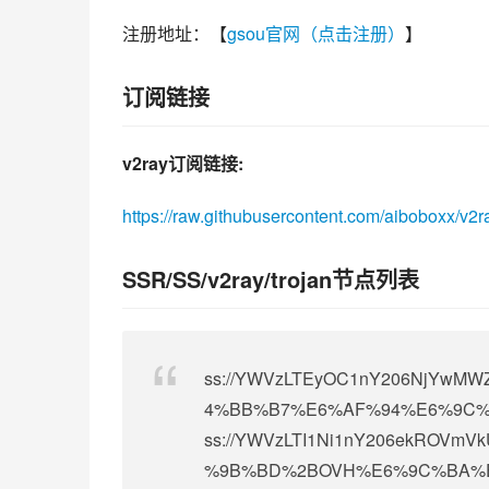
注册地址：【
gsou官网（点击注册）
】
订阅链接
v2ray订阅链接:
https://raw.githubusercontent.com/aiboboxx/v2r
SSR/SS/v2ray/trojan节点列表
ss://
YWVzLTEyOC1nY206NjYwMWZi
4%BB%B7%E6%AF%94%E6%9C%B
ss://
YWVzLTI1Ni1nY206ekROVmVk
%9B%BD%2BOVH%E6%9C%BA%