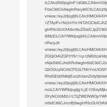
iLCAic2N5IjogImF1dG8iLCAibmV0Ij
F0aCI6ICIvIiwgInRscyI6ICIiLCAic25p
vmess://eyJ2IjogIjIiLCAicHMi
1ZTAyIFx1NzlmYlx1NTJhOCIsICJhZ
gInR5cGUiOiAibm9uZSIsICJpZCI
I5MzEiLCAiYWlkIjogIjAiLCAibmV0Ij
nRscyJ9
vmess://eyJ2IjogIjIiLCAicHMiOi
ZGQiOiAiZGF0YS11cy12MS5zaHdqZ
nNjeSI6ICJhdXRvIiwgIm5ldCI6ICJ3c
Q3OGUyNC00OTE2LTNhYmUtOGYxNy
RhdGEtdXMtdjEuc2h3amZrdy5jbiIs
vmess://eyJ2IjogIjIiLCAicHMiO
mciLCAiYWRkIjogIjg1LjE1OS4yMjk
GYyNC00M2U1LTljZWEtNWQyYWNjM
m5ldCI6ICJncnBjIiwgInR5cGUiOiAiI