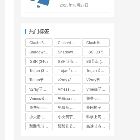
SSR/v2ray/Clash/trojan
2025年10月27日
节点免费分享
热门标签
Clash
(338)
Clash节点
(335)
Clash节点分享
(331)
Shadowrocket
(336)
Shadowrocket节点
SS
(333)
(337)
SSR
(340)
SSR节点
(335)
SS节点
(335)
Trojan
(333)
Trojan节点
(333)
Trojan节点免费分享
(332)
Trojan节点分享
(332)
v2ray
(337)
V2ray节点
(336)
v2ray节点分享
(334)
Vmess
(330)
Vmess节点
(330)
Vmess节点分享
(330)
免费ssr
(318)
免费ssr节点
(318)
免费Vmess节点
(330)
免费节点
(335)
外网梯子
(314)
小火箭
(337)
小火箭节点分享
(334)
科学上网
(327)
酸酸乳节点
(318)
酸酸乳节点分享
(318)
高速节点
(335)