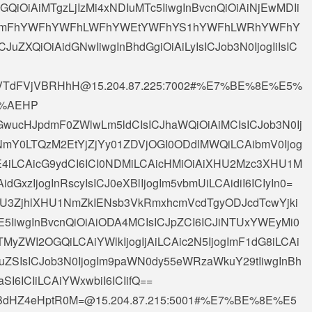
GQiOiAiMTgzLjIzMi4xNDIuMTc5IiwgInBvcnQiOiAiNjEwMDIi
kIjogImFhYWFhYWFhLWFhYWEtYWFhYS1hYWFhLWRhYWFhY
uZXQiOiAidGNwIiwgInBhdGgiOiAiLyIsICJob3N0IjogIiIsIC
TdFVjVBRHhH@15.204.87.225
:7002#%E7%BE%8E%E5%
%AEHP
GwucHJpdmF0ZWlwLm5ldCIsICJhaWQiOiAiMCIsICJob3N0Ij
wNmY0LTQzM2EtYjZjYy01ZDVjOGI0ODdlMWQiLCAibmV0Ijog
UE4iLCAicG9ydCI6ICI0NDMiLCAicHMiOiAiXHU2Mzc3XHU1M
dGxzIjogInRscyIsICJ0eXBlIjogIm5vbmUiLCAidiI6ICIyIn0=
AiXHU3ZjhlXHU1NmZkIENsb3VkRmxhcmVcdTgyODJcdTcwYjki
jE5IiwgInBvcnQiOiAiODA4MCIsICJpZCI6ICJiNTUxYWEyMi0
ZWI2OGQiLCAiYWlkIjogIjAiLCAic2N5IjogImF1dG8iLCAi
9uZSIsICJob3N0IjogIm9paWN0dy55eWRzaWkuY29tIiwgInBh
aSI6ICIiLCAiYWxwbiI6ICIifQ==
dHZ4eHptR0M=@15.204.87.215
:5001#%E7%BE%8E%E5