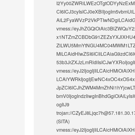
I2Yy00ZWRiLWEzOTgtODYyNzExMDk
CI6ICJ3cyIsICJ0eXBlIjogIm5vbmU
AiL2FyaWVzP2VkPTIwNDgiLCAidGxzI
vmess://eyJhZGQiOiAic3BlZWQuY2
x1NTZmZCBDbG91ZEZsYXJlXHU4Mj
ZiLWU5MmYtNGU4MC04MWM1LTZmZ
MiLCAidHlwZSI6ICIiLCAiaG9zdC
53b3JrZXJzLmRldiIsICJwYXRoIjog
vmess://eyJ2IjogIjIiLCAicHMiOi
LCAiYWRkIjogIjEwNC4xOC4xOS4xO
JpZCI6ICJhZWM4MmZhNi1hYjcwLTR
bmV0IjogIndzIiwgInBhdGgiOiAiLyIs
ogIiJ9
trojan://
CZyEJ8Ljqc7h@57.181.30.1
(SITA)
vmess://eyJ2IjogIjIiLCAicHMi