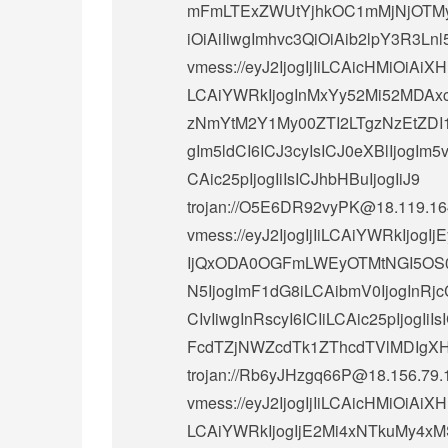
mFmLTExZWUtYjhkOC1mMjNjOTMyZW
iOiAiIiwgImhvc3QiOiAib2lpY3R3Lnl
vmess://eyJ2IjogIjIiLCAicHMiOi
LCAiYWRkIjogInMxYy52Mi52MDAxc
zNmYtM2Y1My00ZTI2LTgzNzEtZDI1Y
gIm5ldCI6ICJ3cyIsICJ0eXBlIjogIm5
CAic25pIjogIiIsICJhbHBuIjogIiJ9
trojan://
O5E6DR92vyPK@18.119.16
vmess://eyJ2IjogIjIiLCAiYWRkIjogI
IjQxODA0OGFmLWEyOTMtNGI5OS05
N5IjogImF1dG8iLCAibmV0IjogInRjc
CIvIiwgInRscyI6ICIiLCAic25pIjogI
FcdTZjNWZcdTk1ZThcdTVlMDIg
trojan://
Rb6yJHzgq66P@18.156.79.
vmess://eyJ2IjogIjIiLCAicHMiOi
LCAiYWRkIjogIjE2Mi4xNTkuMy4xM