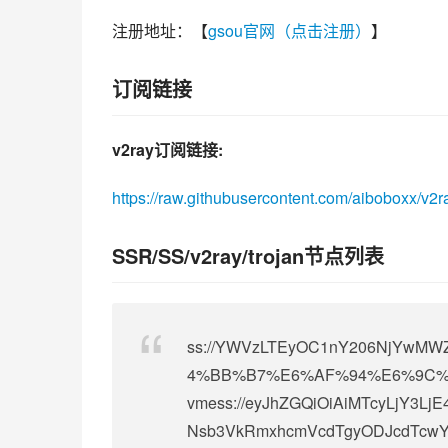
注册地址：【
gsou官网（点击注册）
】
订阅链接
v2ray订阅链接:
https://raw.githubusercontent.com/aiboboxx/v2r
SSR/SS/v2ray/trojan节点列表
ss://
YWVzLTEyOC1nY206NjYwMWZi
4%BB%B7%E6%AF%94%E6%9C%B
vmess://eyJhZGQiOiAiMTcyLjY3Lj
Nsb3VkRmxhcmVcdTgyODJcdTcwYj