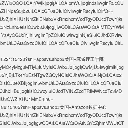
I2OGQiLCAiYWlkIjogIjAiLCAibmV0IjogIndzIiwgInR5cGU
5ZHNpaS5jb20iLCAicGF0aCI6ICIvIiwgInRscyI6ICIifQ==
AiXHU3ZjhlXHU1NmZkIENsb3VkRmxhcmVcdTgyODJcdTcwYjki
3NzLnh5eiIsICJwb3J0IjogIjIwODIiLCAiaWQiOiAiMTEyYWM
zAyOGUxYjlhIiwgImFpZCI6ICIwIiwgInNjeSI6ICJhdXRvIiw
vbmUiLCAiaG9zdCI6ICIiLCAicGF0aCI6ICIvIiwgInRscyI6ICIiL
4.221
:15423?sni=appsvs.shop#美国+麻省理工学院
jEyMC4yMzguMTIyLjI0MyIsICJwb3J0IjogIjQwMjU5IiwgImlkIjog
YjBjLTk4Y2EzNTgwZGQyNCIsICJhaWQiOiAiNjQiLCAic2
CIsICJ0eXBlIjogIm5vbmUiLCAiaG9zdCI6ICIiLCAicGF0aCI6I
iIsICJhbHBuIjogIiIsICJwcyI6ICJcdTVlN2ZcdTRlMWNcdTc3MD
XHU3OWZiXHU1MmE4In0=
186
:15405?sni=appsvs.shop#美国+Amazon数据中心
AiXHU3ZjhlXHU1NmZkIENsb3VkRmxhcmVcdTgyODJcdTcwYjki
SIsICJwb3J0IjogIjgwODAiLCAiaWQiOiAiNGYxZjhmMWUtOT