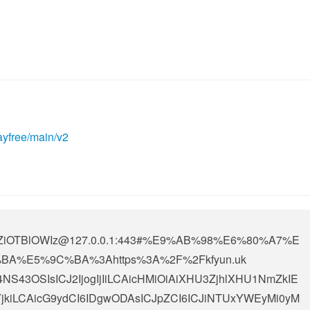
ayfree/main/v2
OTBlOWIz@127.0.0.1
:443#%E9%AB%98%E6%80%A7%E
A%E5%9C%BA%3Ahttps%3A%2F%2Fkfyun.uk
E4NS43OSIsICJ2IjogIjIiLCAicHMiOiAiXHU3ZjhlXHU1NmZkIE
kiLCAicG9ydCI6IDgwODAsICJpZCI6ICJiNTUxYWEyMi0yM