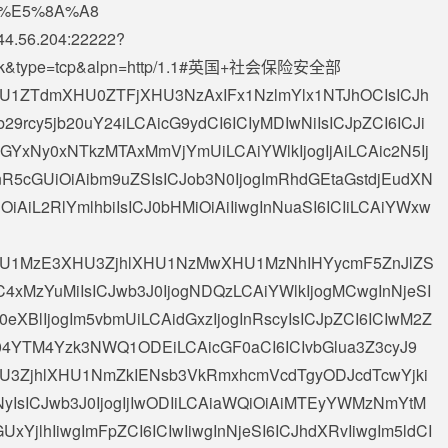
%E5%8A%A8
44.56.204
:22222?
p.co.uk&type=tcp&alpn=http/1.1#英国+社会保险安全部
AiXHU1ZTdmXHU0ZTFjXHU3NzAxIFx1NzlmYlx1NTJhOCIsICJh
9rcy5jb20uY24iLCAicG9ydCI6ICIyMDIwNiIsICJpZCI6ICJi
xNy0xNTkzMTAxMmVjYmUiLCAiYWlkIjogIjAiLCAic2N5Ij
InR5cGUiOiAibm9uZSIsICJob3N0IjogImRhdGEtaGstdjEudXN
iAiL2RlYmlhbiIsICJ0bHMiOiAiIiwgInNuaSI6ICIiLCAiYWxw
iAiXHU1MzE3XHU3ZjhlXHU1NzMwXHU1MzNhIHYycmF5ZnJlZS
NC4xMzYuMiIsICJwb3J0IjogNDQzLCAiYWlkIjogMCwgInNjeSI
J0eXBlIjogIm5vbmUiLCAidGxzIjogInRscyIsICJpZCI6ICIwM2Z
4YTM4Yzk3NWQ1ODEiLCAicGF0aCI6ICIvbGlua3Z3cyJ9
AiXHU3ZjhlXHU1NmZkIENsb3VkRmxhcmVcdTgyODJcdTcwYjki
yIsICJwb3J0IjogIjIwODIiLCAiaWQiOiAiMTEyYWMzNmYtM
xYjlhIiwgImFpZCI6ICIwIiwgInNjeSI6ICJhdXRvIiwgIm5ldCI