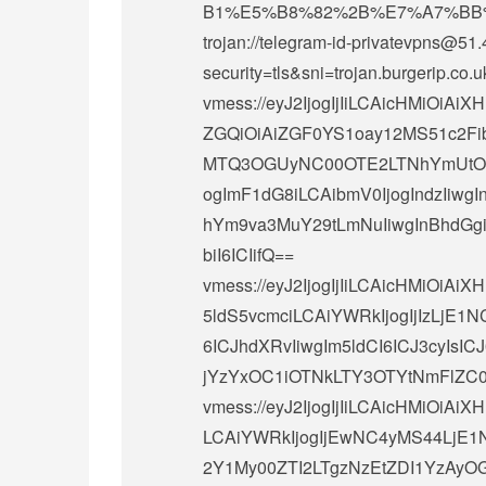
B1%E5%B8%82%2B%E7%A7%BB
trojan://
telegram-id-privatevpns@51.
security=tls&sni=trojan.burgeri
vmess://eyJ2IjogIjIiLCAicHMiOi
ZGQiOiAiZGF0YS1oay12MS51c2Fib2
MTQ3OGUyNC00OTE2LTNhYmUtOGY
ogImF1dG8iLCAibmV0IjogIndzIiwg
hYm9va3MuY29tLmNuIiwgInBhdGgiO
biI6ICIifQ==
vmess://eyJ2IjogIjIiLCAicHMiO
5ldS5vcmciLCAiYWRkIjogIjIzLjE1
6ICJhdXRvIiwgIm5ldCI6ICJ3cyIsIC
jYzYxOC1iOTNkLTY3OTYtNmFlZC0
vmess://eyJ2IjogIjIiLCAicHMiOi
LCAiYWRkIjogIjEwNC4yMS44LjE1N
2Y1My00ZTI2LTgzNzEtZDI1YzAyOGU