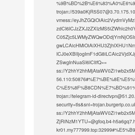
%9B%BD%2B%E6%83%A0%E6%
trojan://
539a0KjR5S07@3.70.175.1
vmess://eyJhZGQiOiAic2VydmVy
zdCI6ICJzZXJ2ZXIzMS5iZWhlc2h0
C05Zjc5LWMyZWQwODdjYmNjOSIsIC
gwLCAicHMiOiAiXHU3ZjhlXHU1NmZ
ICJ0eXBlIjogImF1dG8iLCAic2VjdX
ZSwgInNuaSI6ICIifQ==
ss://Y2hhY2hhMjAtaWV0Zi1wb2x
56.110:50876#%E7%BE%8E%E
C%E5%8F%B8CDN%E7%BD%91
trojan://
telegram-id-directvpn@51.20
security=tls&sni=trojan.burgeri
ss://Y2hhY2hhMjAtaWV0Zi1wb2
ZjRiNzM1YTU=@gfoq.b4-h5a6gq7.
kr01.my777999.top:32999#%