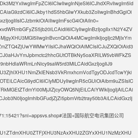
3M2YxIiwgImFpZCI6ICIwIiwgInNjeSI6ICJhdXRvIiwgIm5ld
iLCAiaG9zdCI6ICJkby1hdS5hbGlwYXkub3ZoIiwgInBhdGgiOi
jogIiIsICJzbmkiOiAiIiwgImFscG4iOiAiIn0=
xvdWRmbGFyZS5jb20iLCAidiI6ICIyIiwgInBzIjogIlx1N2Y4ZV
gyXHU3MGI5IiwgInBvcnQiOiA4MCwgImlkIjogIjc2MjIxYm
TQ4ZjUwYWMwYiIsICJhaWQiOiAiMCIsICJuZXQiOiAid3
I6ICJ0aHJvYmJpbmctc2hhcGUtOTBkNy5oaXRlLW5vbWFkZS
Ii9nbHdlaWRmLnNicy9saW5rd3MiLCAidGxzIjogIiJ9
AiXHU3ZjhlXHU1NmZkIENsb3VkRmxhcmVcdTgyODJcdTcwYjki
TEiLCAicG9ydCI6ICIyMDUyIiwgInR5cGUiOiAibm9uZSIsIC
kMGEtZTdmYi00MjJlZjcyOWQ5NjEiLCAiYWlkIjogIjAiLCAi
ICJob3N0IjogImhlbGFudjZjZi5pbmVrb2tray50b3AiLCAidGxzIj
71
:15421?sni=appsvs.shop#法国+国际航空电讯集团公司
OiAiXHU1ZTdmXHU0ZTFjXHU3NzAxXHU2ZGYxXHU1NzMzXHU