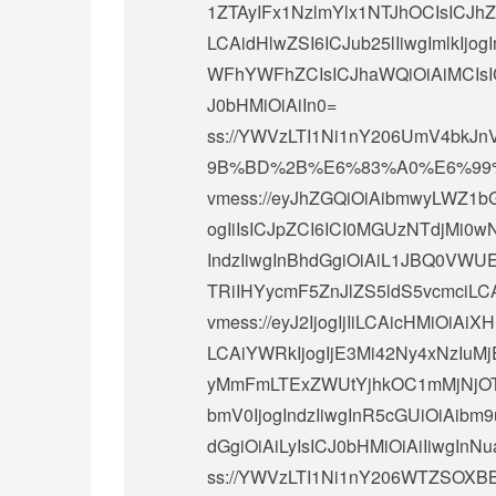
1ZTAyIFx1NzlmYlx1NTJhOCIsICJhZ
LCAidHlwZSI6ICJub25lIiwgIml
WFhYWFhZCIsICJhaWQiOiAiMCIsICJ
J0bHMiOiAiIn0=
ss://
YWVzLTI1Ni1nY206UmV4bkJnV
9B%BD%2B%E6%83%A0%E6%99
vmess://eyJhZGQiOiAibmwyLWZ1b
ogIiIsICJpZCI6ICI0MGUzNTdjMi0
IndzIiwgInBhdGgiOiAiL1JBQ0VW
TRiIHYycmF5ZnJlZS5ldS5vcmciLCAi
vmess://eyJ2IjogIjIiLCAicHMiOi
LCAiYWRkIjogIjE3Mi42Ny4xNzIuM
yMmFmLTExZWUtYjhkOC1mMjNjOTMy
bmV0IjogIndzIiwgInR5cGUiOiAibm
dGgiOiAiLyIsICJ0bHMiOiAiIiwgInNu
ss://
YWVzLTI1Ni1nY206WTZSOXBB