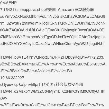
99%AEHP
07
:15421?sni=appsvs.shop#美国+Amazon+EC2服务器
MzEuYmVoZXNodGJhbmVoLmNvbSIsICJhaWQiOiAwLCAiaG9
YmFuZWguY29tIiwgImlkIjogIjQxNTQxNDNjLWJiYmEtNDdhN
JuZXQiOiAid3MiLCAicGF0aCI6ICIvIiwgInBvcnQiOiA4OD
kIENsb3VkRmxhcmVcdTgyODJcdTcwYjkiLCAidGxzIjogIiIs
JpdHkiOiAiYXV0byIsICJza2lwLWNlcnQtdmVyaWZ5IjogdHJ1
5MTMwNTp6V1E4YnVQNkxtUmJRR2FDb09KcjB1@172.233.
5%9B%BD%2BAkamai%E7%A7%91%E6%8A%80%E5%85%A
%E7%BB%9C%E8%8A%82%E7%82%B9
.19.66
:22222?
p.co.uk&type=tcp&alpn=http/1.1#英国+社会保险安全部
x5MTMwNTo2Mzk5YWM3ZC04MjY1LTQzNmQtYjM0OC0yOTlk
h3w-
E5%B9%BF%E4%B8%9C%E7%9C%81%E4%BD%9B%E5%B1%