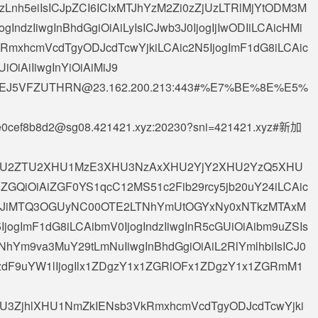
zLnh5eiIsICJpZCI6ICIxMTJhYzM2Zi0zZjUzLTRlMjYtODM3M
IndzIiwgInBhdGgiOiAiLyIsICJwb3J0IjogIjIwODIiLCAicHMi
RmxhcmVcdTgyODJcdTcwYjkiLCAic2N5IjogImF1dG8iLCAic
UiOiAiIiwgInYiOiAiMiJ9
EJ5VFZUTHRN@23.162.200.213
:443#%E7%BE%8E%E5%
2e0cef8b8d2@sg08.421421.xyz
:20230?sni=421421.xyz#新加
OiAiXHU2ZTU2XHU1MzE3XHU3NzAxXHU2YjY2XHU2YzQ5XHU
ZGQiOiAiZGF0YS1qcC12MS51c2Fib29rcy5jb20uY24iLCAic
ICJiMTQ3OGUyNC00OTE2LTNhYmUtOGYxNy0xNTkzMTAxM
IjogImF1dG8iLCAibmV0IjogIndzIiwgInR5cGUiOiAibm9uZSIs
NhYm9va3MuY29tLmNuIiwgInBhdGgiOiAiL2RlYmlhbiIsICJ0
GVzdF9uYW1lIjogIlx1ZDgzY1x1ZGRlOFx1ZDgzY1x1ZGRmM1
AiXHU3ZjhlXHU1NmZkIENsb3VkRmxhcmVcdTgyODJcdTcwYjki