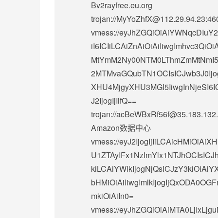
Bv2rayfree.eu.org
trojan://
MyYoZhfX@112.29.94.23
:4
vmess://eyJhZGQiOiAiYWNqcDIuY
iI6ICIiLCAiZnAiOiAiIiwgImhvc3Q
MtYmM2Ny00NTM0LThmZmMtNmI5MjM
2MTMvaGQubTN1OCIsICJwb3J0Ijog
XHU4MjgyXHU3MGI5IiwgInNjeSI6ICJh
J2IjogIjIifQ==
trojan://
acBeWBxRf56f@35.183.132
Amazon数据中心
vmess://eyJ2IjogIjIiLCAicHMi
U1ZTAyIFx1NzlmYlx1NTJhOCIsICJh
kiLCAiYWlkIjogNjQsICJzY3kiOiAi
bHMiOiAiIiwgImlkIjogIjQxODA0O
mkiOiAiIn0=
vmess://eyJhZGQiOiAiMTA0LjIxLjgu