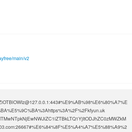
ayfree/main/v2
OTBlOWIz@127.0.0.1
:443#%E9%AB%98%E6%80%A7%E
A%E5%9C%BA%3Ahttps%3A%2F%2Fkfyun.uk
5MTMwNTpkNjEwNWJiZC1iZTBkLTQ1YjItODJhZC0zMWZkM
n9803.com:26667#%E6%84%8F%E5%A4%A7%E5%88%A9%2