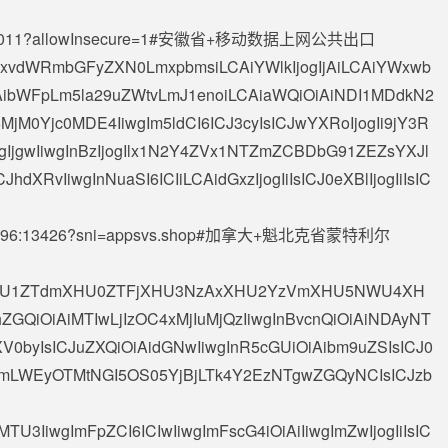
6011?allowInsecure=1#安徽省+移动数据上网公共出口
2xvdWRmbGFyZXN0LmxpbmsiLCAiYWlkIjogIjAiLCAiYWxwb
iOiAibWFpLm5la29uZWtvLmJ1enoiLCAiaWQiOiAiNDI1MDdkN2
0Yjc0MDE4IiwgIm5ldCI6ICJ3cyIsICJwYXRoIjogIi9jY3R
IjgwIiwgInBzIjogIlx1N2Y4ZVx1NTZmZCBDbG91ZEZsYXJl
dXRvIiwgInNuaSI6ICIiLCAidGxzIjogIiIsICJ0eXBlIjogIiIsIC
.96
:13426?sni=appsvs.shop#加拿大+魁北克省蒙特利尔
OiAiXHU1ZTdmXHU0ZTFjXHU3NzAxXHU2YzVmXHU5NWU4XH
ZGQiOiAiMTIwLjIzOC4xMjIuMjQzIiwgInBvcnQiOiAiNDAyNT
YXV0byIsICJuZXQiOiAidGNwIiwgInR5cGUiOiAibm9uZSIsICJ0
GFmLWEyOTMtNGI5OS05YjBjLTk4Y2EzNTgwZGQyNCIsICJzb
MTU3IiwgImFpZCI6ICIwIiwgImFscG4iOiAiIiwgImZwIjogIiIsIC