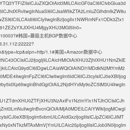
TQ3YTFiZiIsICJuZXQiOiAid3MiLCAicGF0aCI6ICIvbGlua3d
SI6ICJhdXRvIiwgInNuaSI6ICJsaW5kZTA2LmluZGlhdmlkZW8u
wZSI6ICIiLCAidiI6ICIyIiwgInBzIjogIlx1NWRmNFx1ODk3Zlx1
91ZEZsYXJlXHU4MjgyXHU3MGI5In0=
:10003?#韩国+蘑菇主机BGP数据中心
8.31.112
:22222?
p.co.uk&type=tcp&alpn=http/1.1#美国+Amazon数据中心
E2NC43OCIsICJ2IjogIjIiLCAicHMiOiAiXHU3ZjhlXHU1NmZkIE
jkiLCAicG9ydCI6IDgwLCAiaWQiOiAiNDI1MDdkN2MtYmM2
E4IiwgImFpZCI6ICIwIiwgIm5ldCI6ICJ3cyIsICJ0eXBlIjog
Vrby5idXp6IiwgInBhdGgiOiAiL2NjdHYxMy9oZC5tM3U4IiwgIn
AiXHU1ZTdmXHU0ZTFjXHU3NzAxIFx1NzlmYlx1NTJhOCIsICJh
mt3LmNuIiwgInBvcnQiOiAiMjA0MDEiLCAiYWlkIjogMCwgI
yIsICJ0eXBlIjogIm5vbmUiLCAidGxzIjogIiIsICJpZCI6ICJiMT
0xNTkzMTAxMmVjYmUiLCAic25pIjogIiIsICJob3N0IjogIm