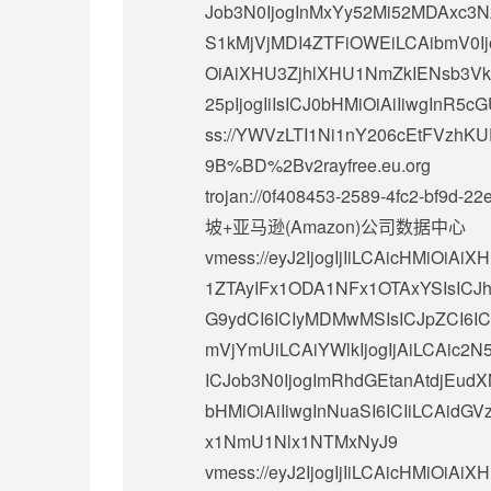
Job3N0IjogInMxYy52Mi52MDAxc3N
S1kMjVjMDI4ZTFiOWEiLCAibmV0Ijog
OiAiXHU3ZjhlXHU1NmZkIENsb3Vk
25pIjogIiIsICJ0bHMiOiAiIiwgInR5cG
ss://
YWVzLTI1Ni1nY206cEtFVzhKU
9B%BD%2Bv2rayfree.eu.org
trojan://
0f408453-2589-4fc2-bf9d-2
坡+亚马逊(Amazon)公司数据中心
vmess://eyJ2IjogIjIiLCAicHMi
1ZTAyIFx1ODA1NFx1OTAxYSIsICJh
G9ydCI6ICIyMDMwMSIsICJpZCI6
mVjYmUiLCAiYWlkIjogIjAiLCAic2N5
ICJob3N0IjogImRhdGEtanAtdjEudX
bHMiOiAiIiwgInNuaSI6ICIiLCAid
x1NmU1Nlx1NTMxNyJ9
vmess://eyJ2IjogIjIiLCAicHMiOi