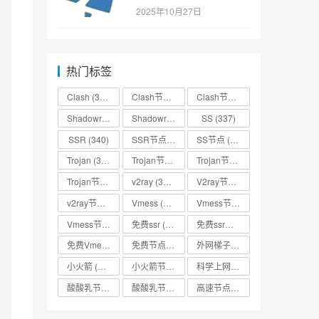
SSR/v2ray/Clash/trojan
2025年10月27日
节点免费分享
热门标签
Clash
(338)
Clash节点
(335)
Clash节点分享
(331)
Shadowrocket
(336)
Shadowrocket节点
SS
(333)
(337)
SSR
(340)
SSR节点
(335)
SS节点
(335)
Trojan
(333)
Trojan节点
(333)
Trojan节点免费分享
(332)
Trojan节点分享
(332)
v2ray
(337)
V2ray节点
(336)
v2ray节点分享
(334)
Vmess
(330)
Vmess节点
(330)
Vmess节点分享
(330)
免费ssr
(318)
免费ssr节点
(318)
免费Vmess节点
(330)
免费节点
(335)
外网梯子
(314)
小火箭
(337)
小火箭节点分享
(334)
科学上网
(327)
酸酸乳节点
(318)
酸酸乳节点分享
(318)
高速节点
(335)