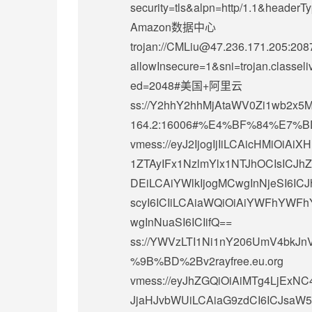
security=tls&alpn=http/1.1&head
Amazon数据中心
trojan://
CMLiu@47.236.171.205
:208
allowInsecure=1&sni=trojan.classeli
ed=2048#美国+阿里云
ss://Y2hhY2hhMjAtaWV0Zi1wb2
164.2:16006#%E4%BF%84%E7%BD
vmess://eyJ2IjogIjIiLCAicHMi
1ZTAyIFx1NzlmYlx1NTJhOCIsICJh
DEiLCAiYWlkIjogMCwgInNjeSI6ICJ
scyI6ICIiLCAiaWQiOiAiYWFhY
wgInNuaSI6ICIifQ==
ss://
YWVzLTI1Ni1nY206UmV4bkJnV
%9B%BD%2Bv2rayfree.eu.org
vmess://eyJhZGQiOiAiMTg4LjExNC
JjaHJvbWUiLCAiaG9zdCI6ICJsaW5