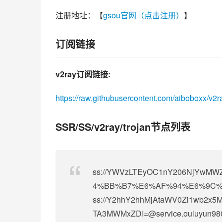
注册地址：【
gsou官网（点击注册）
】
订阅链接
v2ray订阅链接:
https://raw.githubusercontent.com/aiboboxx/v2r
SSR/SS/v2ray/trojan节点列表
ss://
YWVzLTEyOC1nY206NjYwMWZi
4%BB%B7%E6%AF%94%E6%9C%B
ss://Y2hhY2hhMjAtaWV0Zi1wb2x
TA3MWMxZDI=@service.ouluyu