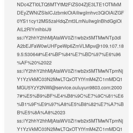
NDc4ZTI0LTQ5MTYtM2FiZS04ZjE3LTE1OTMxM
DEyZWNiZSIsICJzbmkiOiAiIiwgImhvc3QiOiAiZGF
0YS11cy12MS5zaHdqZmt3LmNuIiwgInBhdGgiOi
AiL2RlYmlhbiJ9
ss://Y2hhY2hhMjAtaWV0Zi1wb2x5MTMwNTp3dl
A2bEJFaW0wUHFpeWp6ZmVLMlpv@109.107.18
9.5:53064#%E4%BF%84%E7%BD%97%E6%96
%AF%20%2022
ss://Y2hhY2hhMjAtaWV0Zi1wb2x5MTMwNTpmNj
Y1YzVkMC03N2MwLTQxOTYtYmM4ZC1mMDQ1
MGU5YzY2NWI@service.ouluyun9803.com:2000
7#%E5%B9%BF%E4%B8%9C%E7%9C%81%E6
%B1%9F%E9%97%A8%E5%B8%82%E7%A7%B
B%E5%8A%A8%2023
ss://Y2hhY2hhMjAtaWV0Zi1wb2x5MTMwNTpmNj
Y1YzVkMC03N2MwLTQxOTYtYmM4ZC1mMDQ1