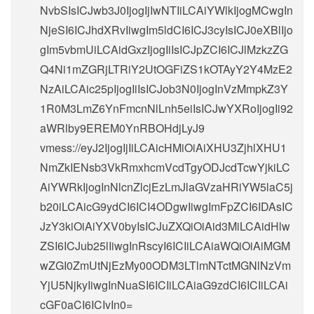
NvbSIsICJwb3J0IjogIjIwNTIiLCAiYWlkIjogMCwgIn
NjeSI6ICJhdXRvIiwgIm5ldCI6ICJ3cyIsICJ0eXBlIjo
gIm5vbmUiLCAidGxzIjogIiIsICJpZCI6ICJlMzkzZG
Q4Ni1mZGRjLTRiY2UtOGFiZS1kOTAyY2Y4MzE2
NzAiLCAic25pIjogIiIsICJob3N0IjogInVzMmpkZ3Y
1R0M3LmZ6YnFmcnNlLnh5eiIsICJwYXRoIjogIi92
aWRlby9EREM0YnRBOHdjLyJ9
vmess://eyJ2IjogIjIiLCAicHMiOiAiXHU3ZjhlXHU1
NmZkIENsb3VkRmxhcmVcdTgyODJcdTcwYjkiLC
AiYWRkIjogInNlcnZlcjEzLmJlaGVzaHRiYW5laC5j
b20iLCAicG9ydCI6ICI4ODgwIiwgImFpZCI6IDAsIC
JzY3kiOiAiYXV0byIsICJuZXQiOiAid3MiLCAidHlw
ZSI6ICJub25lIiwgInRscyI6ICIiLCAiaWQiOiAiMGM
wZGI0ZmUtNjEzMy00ODM3LTlmNTctMGNlNzVm
YjU5NjkyIiwgInNuaSI6ICIiLCAiaG9zdCI6ICIiLCAi
cGF0aCI6ICIvIn0=