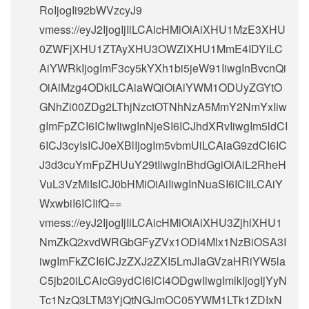
RoIjogIi92bWVzcyJ9
vmess://eyJ2IjogIjIiLCAicHMiOiAiXHU1MzE3XHU
0ZWFjXHU1ZTAyXHU3OWZiXHU1MmE4IDYiLC
AiYWRkIjogImF3cy5kYXh1bi5jeW91IiwgInBvcnQi
OiAiMzg4ODkiLCAiaWQiOiAiYWM1ODUyZGYtO
GNhZi00ZDg2LThjNzctOTNhNzA5MmY2NmYxIiw
gImFpZCI6ICIwIiwgInNjeSI6ICJhdXRvIiwgIm5ldCI
6ICJ3cyIsICJ0eXBlIjogIm5vbmUiLCAiaG9zdCI6IC
J3d3cuYmFpZHUuY29tIiwgInBhdGgiOiAiL2RheH
VuL3VzMiIsICJ0bHMiOiAiIiwgInNuaSI6ICIiLCAiY
WxwbiI6ICIifQ==
vmess://eyJ2IjogIjIiLCAicHMiOiAiXHU3ZjhlXHU1
NmZkQ2xvdWRGbGFyZVx1ODI4Mlx1NzBiOSA3I
iwgImFkZCI6ICJzZXJ2ZXI5LmJlaGVzaHRiYW5la
C5jb20iLCAicG9ydCI6ICI4ODgwIiwgImlkIjogIjYyN
Tc1NzQ3LTM3YjQtNGJmOC05YWM1LTk1ZDIxN