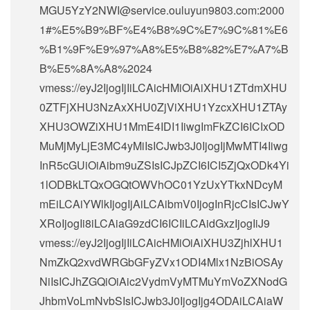
MGU5YzY2NWI@service.ouluyun9803.com:2000
1#%E5%B9%BF%E4%B8%9C%E7%9C%81%E6
%B1%9F%E9%97%A8%E5%B8%82%E7%A7%B
B%E5%8A%A8%2024
vmess://eyJ2IjogIjIiLCAicHMiOiAiXHU1ZTdmXHU
0ZTFjXHU3NzAxXHU0ZjViXHU1YzcxXHU1ZTAy
XHU3OWZiXHU1MmE4IDI1IiwgImFkZCI6ICIxOD
MuMjMyLjE3MC4yMiIsICJwb3J0IjogIjMwMTI4Iiwg
InR5cGUiOiAibm9uZSIsICJpZCI6ICI5ZjQxODk4Yi
1lODBkLTQxOGQtOWVhOC01YzUxYTkxNDcyM
mEiLCAiYWlkIjogIjAiLCAibmV0IjogInRjcCIsICJwY
XRoIjogIi8iLCAiaG9zdCI6ICIiLCAidGxzIjogIiJ9
vmess://eyJ2IjogIjIiLCAicHMiOiAiXHU3ZjhlXHU1
NmZkQ2xvdWRGbGFyZVx1ODI4Mlx1NzBiOSAy
NiIsICJhZGQiOiAic2VydmVyMTMuYmVoZXNodG
JhbmVoLmNvbSIsICJwb3J0IjogIjg4ODAiLCAiaW