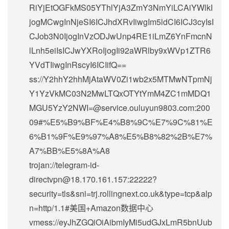
RiYjEtOGFkMS05YThlYjA3ZmY3NmYiLCAiYWlkI
jogMCwgInNjeSI6ICJhdXRvIiwgIm5ldCI6ICJ3cyIsI
CJob3N0IjogInVzODJwUnp4RE1iLmZ6YnFmcnN
lLnh5eiIsICJwYXRoIjogIi92aWRlby9xWVp1ZTR6
YVdTIiwgInRscyI6ICIifQ==
ss://Y2hhY2hhMjAtaWV0Zi1wb2x5MTMwNTpmNj
Y1YzVkMC03N2MwLTQxOTYtYmM4ZC1mMDQ1
MGU5YzY2NWI=@service.ouluyun9803.com:200
09#%E5%B9%BF%E4%B8%9C%E7%9C%81%E
6%B1%9F%E9%97%A8%E5%B8%82%2B%E7%
A7%BB%E5%8A%A8
trojan://
telegram-id-
directvpn@18.170.161.157
:22222?
security=tls&sni=trj.rollingnext.co.uk&type=tcp&alp
n=http/1.1#美国+Amazon数据中心
vmess://eyJhZGQiOiAibmIyMi5udGJxLmR5bnUub