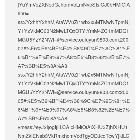
jYuYmVoZXNodGJhbmVoLmNvbSIsICJ0bHMiOiA
iIn0=
ss://Y2hhY2hhMjAtaWV0Zi1wb2x5MTMwNTpmNj
Y1YzVkMC03N2MwLTQxOTYtYmM4ZC1mMDQ1
MGU5YzY2NWI=@service.ouluyun9803.com:200
07#%E5%B9%BF%E4%B8%9C%E7%9C%81%E
6%B1%9F%E9%97%A8%E5%B8%82%2B%E7%
A7%BB%E5%8A%A8
ss://Y2hhY2hhMjAtaWV0Zi1wb2x5MTMwNTpmNj
Y1YzVkMC03N2MwLTQxOTYtYmM4ZC1mMDQ1
MGU5YzY2NWI=@service.ouluyun9803.com:200
05#%E5%B9%BF%E4%B8%9C%E7%9C%81%E
6%B1%9F%E9%97%A8%E5%B8%82%2B%E7%
A7%BB%E5%8A%A8
vmess://eyJ2IjogIjIiLCAicHMiOiAiXHU3ZjhlXHU1
NmZkIENsb3VkRmxhcmVcdTgyODJcdTcwYjkiLC