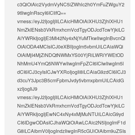
c3QiOiAic2VydmVyNC5iZWhlc2h0YmFuZWguY2
9tIiwgInRscyI6ICIifQ==
vmess://eyJ2IjogIjIiLCAicHMiOiAiXHU3ZjhlXHU1
NmZkIENsb3VkRmxhcmVcdTgyODJcdTcwYjkiLC
AiYWRkIjogIjE3Mi42Ny4xNjYuMTkwIiwgInBvcnQi
OiAiODA4MCIsICJ0eXBlIjogIm5vbmUiLCAiaWQi
OiAiMjI4MjZiNDQtNWMxYS00YjRiLWRiYWEtOD
NhMmU4YmQ5NWYwIiwgImFpZCI6ICIwIiwgIm5l
dCI6ICJ3cyIsICJwYXRoIjogIi8iLCAiaG9zdCI6ICJ3
d3cuY3Jpc3B5cmFpbmJvdy5vbmxpbmUiLCAidG
xzIjogIiJ9
vmess://eyJ2IjogIjIiLCAicHMiOiAiXHU3ZjhlXHU1
NmZkIENsb3VkRmxhcmVcdTgyODJcdTcwYjkiLC
AiYWRkIjogIjEwNC4xNy4xMjMuNTUiLCAicG9yd
CI6IDgwODAsICJhaWQiOiAwLCAic2N5IjogImF1d
G8iLCAibmV0IjogIndzIiwgInR5cGUiOiAibm9uZSIs