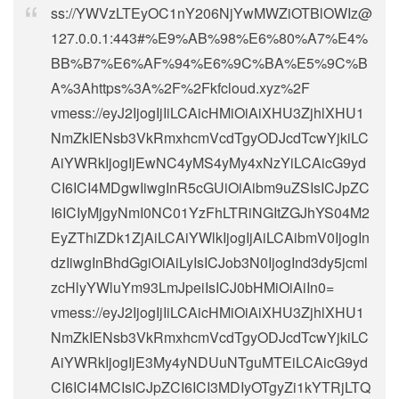
ss://
YWVzLTEyOC1nY206NjYwMWZiOTBlOWIz@
127.0.0.1
:443#%E9%AB%98%E6%80%A7%E4%
BB%B7%E6%AF%94%E6%9C%BA%E5%9C%B
A%3Ahttps%3A%2F%2Fkfcloud.xyz%2F
vmess://eyJ2IjogIjIiLCAicHMiOiAiXHU3ZjhlXHU1
NmZkIENsb3VkRmxhcmVcdTgyODJcdTcwYjkiLC
AiYWRkIjogIjEwNC4yMS4yMy4xNzYiLCAicG9yd
CI6ICI4MDgwIiwgInR5cGUiOiAibm9uZSIsICJpZC
I6ICIyMjgyNmI0NC01YzFhLTRiNGItZGJhYS04M2
EyZThiZDk1ZjAiLCAiYWlkIjogIjAiLCAibmV0IjogIn
dzIiwgInBhdGgiOiAiLyIsICJob3N0IjogInd3dy5jcml
zcHlyYWluYm93LmJpeiIsICJ0bHMiOiAiIn0=
vmess://eyJ2IjogIjIiLCAicHMiOiAiXHU3ZjhlXHU1
NmZkIENsb3VkRmxhcmVcdTgyODJcdTcwYjkiLC
AiYWRkIjogIjE3My4yNDUuNTguMTEiLCAicG9yd
CI6ICI4MCIsICJpZCI6ICI3MDIyOTgyZi1kYTRjLTQ