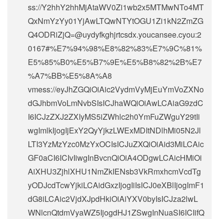
ss://Y2hhY2hhMjAtaWV0Zi1wb2x5MTMwNTo4MT
QxNmYzYy01YjAwLTQwNTYtOGU1Zi1kN2ZmZG
Q4ODRiZjQ=@uydyfkghjrtcsdx.youcansee.cyou:2
0167#%E7%94%98%E8%82%83%E7%9C%81%
E5%85%B0%E5%B7%9E%E5%B8%82%2B%E7
%A7%BB%E5%8A%A8
vmess://eyJhZGQiOiAic2VydmVyMjEuYmVoZXNo
dGJhbmVoLmNvbSIsICJhaWQiOiAwLCAiaG9zdC
I6ICJzZXJ2ZXIyMS5iZWhlc2h0YmFuZWguY29tIi
wgImlkIjogIjExY2QyYjkzLWExMDItNDlhMi05N2Jl
LTI3YzMzYzc0MzYxOCIsICJuZXQiOiAid3MiLCAic
GF0aCI6ICIvIiwgInBvcnQiOiA4ODgwLCAicHMiOi
AiXHU3ZjhlXHU1NmZkIENsb3VkRmxhcmVcdTg
yODJcdTcwYjkiLCAidGxzIjogIiIsICJ0eXBlIjogImF1
dG8iLCAic2VjdXJpdHkiOiAiYXV0byIsICJza2lwL
WNlcnQtdmVyaWZ5IjogdHJ1ZSwgInNuaSI6ICIifQ