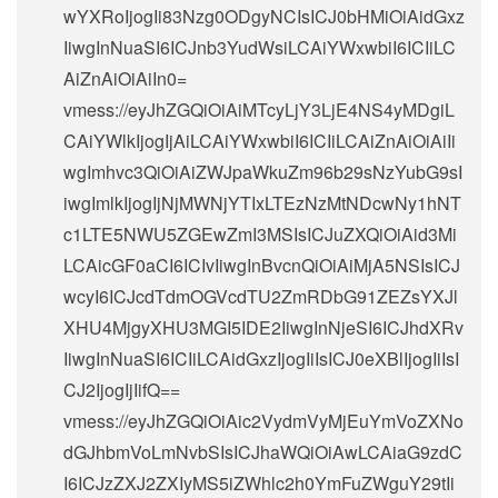
wYXRoIjogIi83Nzg0ODgyNCIsICJ0bHMiOiAidGxz
IiwgInNuaSI6ICJnb3YudWsiLCAiYWxwbiI6ICIiLC
AiZnAiOiAiIn0=
vmess://eyJhZGQiOiAiMTcyLjY3LjE4NS4yMDgiL
CAiYWlkIjogIjAiLCAiYWxwbiI6ICIiLCAiZnAiOiAiIi
wgImhvc3QiOiAiZWJpaWkuZm96b29sNzYubG9sI
iwgImlkIjogIjNjMWNjYTIxLTEzNzMtNDcwNy1hNT
c1LTE5NWU5ZGEwZmI3MSIsICJuZXQiOiAid3Mi
LCAicGF0aCI6ICIvIiwgInBvcnQiOiAiMjA5NSIsICJ
wcyI6ICJcdTdmOGVcdTU2ZmRDbG91ZEZsYXJl
XHU4MjgyXHU3MGI5IDE2IiwgInNjeSI6ICJhdXRv
IiwgInNuaSI6ICIiLCAidGxzIjogIiIsICJ0eXBlIjogIiIsI
CJ2IjogIjIifQ==
vmess://eyJhZGQiOiAic2VydmVyMjEuYmVoZXNo
dGJhbmVoLmNvbSIsICJhaWQiOiAwLCAiaG9zdC
I6ICJzZXJ2ZXIyMS5iZWhlc2h0YmFuZWguY29tIi