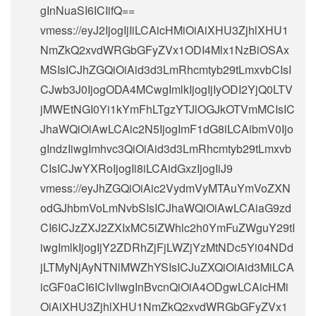
gInNuaSI6ICIifQ==
vmess://eyJ2IjogIjIiLCAicHMiOiAiXHU3ZjhlXHU1
NmZkQ2xvdWRGbGFyZVx1ODI4Mlx1NzBiOSAx
MSIsICJhZGQiOiAid3d3LmRhcmtyb29tLmxvbCIsI
CJwb3J0IjogODA4MCwgImlkIjogIjIyODI2YjQ0LTV
jMWEtNGI0Yi1kYmFhLTgzYTJlOGJkOTVmMCIsIC
JhaWQiOiAwLCAic2N5IjogImF1dG8iLCAibmV0Ijo
gIndzIiwgImhvc3QiOiAid3d3LmRhcmtyb29tLmxvb
CIsICJwYXRoIjogIi8iLCAidGxzIjogIiJ9
vmess://eyJhZGQiOiAic2VydmVyMTAuYmVoZXN
odGJhbmVoLmNvbSIsICJhaWQiOiAwLCAiaG9zd
CI6ICJzZXJ2ZXIxMC5iZWhlc2h0YmFuZWguY29tI
iwgImlkIjogIjY2ZDRhZjFjLWZjYzMtNDc5Yi04NDd
jLTMyNjAyNTNlMWZhYSIsICJuZXQiOiAid3MiLCA
icGF0aCI6ICIvIiwgInBvcnQiOiA4ODgwLCAicHMi
OiAiXHU3ZjhlXHU1NmZkQ2xvdWRGbGFyZVx1