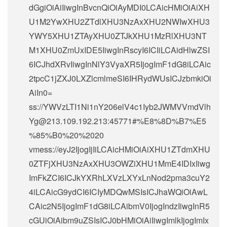
dGgiOiAiIiwgInBvcnQiOiAyMDI0LCAicHMiOiAiXH
U1M2YwXHU2ZTdlXHU3NzAxXHU2NWIwXHU3
YWY5XHU1ZTAyXHU0ZTJkXHU1MzRlXHU3NT
M1XHU0ZmUxIDE5IiwgInRscyI6ICIiLCAidHlwZSI
6ICJhdXRvIiwgInNlY3VyaXR5IjogImF1dG8iLCAic
2tpcC1jZXJ0LXZlcmlmeSI6IHRydWUsICJzbmkiOi
AiIn0=
ss://
YWVzLTI1Ni1nY206elV4c1Iyb2JWMVVmdVlh
Yg@213.109.192.213
:45771#%E8%8D%B7%E5
%85%B0%20%2020
vmess://eyJ2IjogIjIiLCAicHMiOiAiXHU1ZTdmXHU
0ZTFjXHU3NzAxXHU3OWZiXHU1MmE4IDIxIiwg
ImFkZCI6ICJkYXRhLXVzLXYxLnNod2pma3cuY2
4iLCAicG9ydCI6ICIyMDQwMSIsICJhaWQiOiAwL
CAic2N5IjogImF1dG8iLCAibmV0IjogIndzIiwgInR5
cGUiOiAibm9uZSIsICJ0bHMiOiAiIiwgImlkIjogImIx