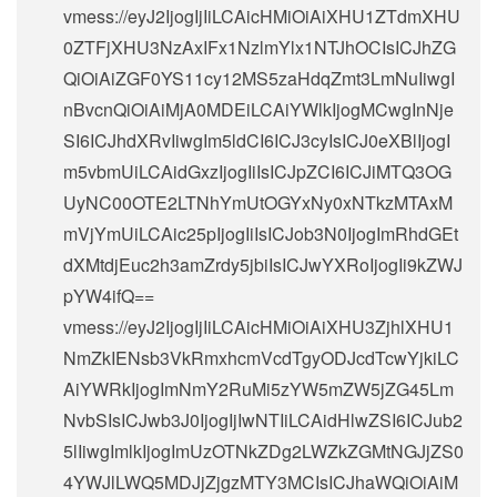
vmess://eyJ2IjogIjIiLCAicHMiOiAiXHU1ZTdmXHU
0ZTFjXHU3NzAxIFx1NzlmYlx1NTJhOCIsICJhZG
QiOiAiZGF0YS11cy12MS5zaHdqZmt3LmNuIiwgI
nBvcnQiOiAiMjA0MDEiLCAiYWlkIjogMCwgInNje
SI6ICJhdXRvIiwgIm5ldCI6ICJ3cyIsICJ0eXBlIjogI
m5vbmUiLCAidGxzIjogIiIsICJpZCI6ICJiMTQ3OG
UyNC00OTE2LTNhYmUtOGYxNy0xNTkzMTAxM
mVjYmUiLCAic25pIjogIiIsICJob3N0IjogImRhdGEt
dXMtdjEuc2h3amZrdy5jbiIsICJwYXRoIjogIi9kZWJ
pYW4ifQ==
vmess://eyJ2IjogIjIiLCAicHMiOiAiXHU3ZjhlXHU1
NmZkIENsb3VkRmxhcmVcdTgyODJcdTcwYjkiLC
AiYWRkIjogImNmY2RuMi5zYW5mZW5jZG45Lm
NvbSIsICJwb3J0IjogIjIwNTIiLCAidHlwZSI6ICJub2
5lIiwgImlkIjogImUzOTNkZDg2LWZkZGMtNGJjZS0
4YWJlLWQ5MDJjZjgzMTY3MCIsICJhaWQiOiAiM