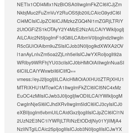
NETlx1ODI4Mlx1NzBiOSA0IiwgImFkZCI6ICJjZm
NkbjMuc2FuZmVuY2RuOS5jb20iLCAicG9ydCI6I
CI4MCIsICJpZCI6ICJlMzkzZGQ4Ni1mZGRjLTRiY
2UtOGFiZS1kOTAyY2Y4MzE2NzAiLCAiYWlkIjogIj
AiLCAic2N5IjogImF1dG8iLCAibmV0IjogIndzIiwgIn
R5cGUiOiAibm9uZSIsICJob3N0IjogIkdXWXA2OV
l1anAyLnlvZm5oa2ZjLnh5eiIsICJwYXRoIjogIi92a
WRlby9WRFhjYU03ciIsICJ0bHMiOiAiIiwgInNuaSI
6ICIiLCAiYWxwbiI6ICIifQ==
vmess://eyJ2IjogIjIiLCAicHMiOiAiXHU0ZTRjXHU1
MTRiXHU1MTcwICA1IiwgImFkZCI6ICI5NC4xMz
EuOC4zMiIsICJwb3J0IjogIjIwODIiLCAiYWlkIjogM
CwgInNjeSI6ICJhdXRvIiwgIm5ldCI6ICJ3cyIsICJ0
eXBlIjogIm5vbmUiLCAidGxzIjogIiIsICJpZCI6ICI1N
2UzN2E3NC1iYWRjLTRiNzEtODdjNy01YjllMjA4
NzliNTgiLCAic25pIjogIiIsICJob3N0IjogIiIsICJwYX