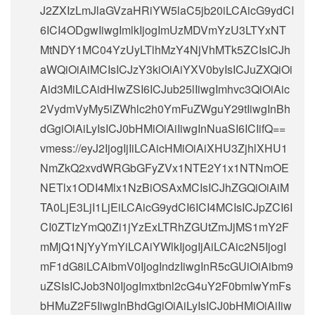
J2ZXIzLmJlaGVzaHRiYW5laC5jb20iLCAicG9ydCI
6ICI4ODgwIiwgImlkIjogImUzMDVmYzU3LTYxNT
MtNDY1MC04YzUyLTlhMzY4NjVhMTk5ZCIsICJh
aWQiOiAiMCIsICJzY3kiOiAiYXV0byIsICJuZXQiOi
Aid3MiLCAidHlwZSI6ICJub25lIiwgImhvc3QiOiAic
2VydmVyMy5iZWhlc2h0YmFuZWguY29tIiwgInBh
dGgiOiAiLyIsICJ0bHMiOiAiIiwgInNuaSI6ICIifQ==
vmess://eyJ2IjogIjIiLCAicHMiOiAiXHU3ZjhlXHU1
NmZkQ2xvdWRGbGFyZVx1NTE2Y1x1NTNmOE
NETlx1ODI4Mlx1NzBiOSAxMCIsICJhZGQiOiAiM
TA0LjE3LjI1LjEiLCAicG9ydCI6ICI4MCIsICJpZCI6I
CI0ZTIzYmQ0Zi1jYzExLTRhZGUtZmJjMS1mY2F
mMjQ1NjYyYmYiLCAiYWlkIjogIjAiLCAic2N5IjogI
mF1dG8iLCAibmV0IjogIndzIiwgInR5cGUiOiAibm9
uZSIsICJob3N0IjogImxtbnl2cG4uY2F0bmlwYmFs
bHMuZ2F5IiwgInBhdGgiOiAiLyIsICJ0bHMiOiAiIiw