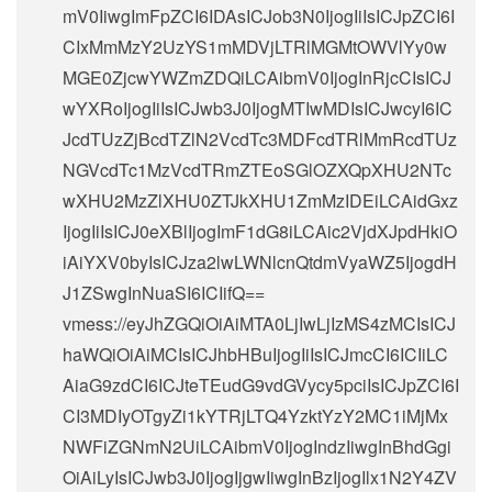
mV0IiwgImFpZCI6IDAsICJob3N0IjogIiIsICJpZCI6I
CIxMmMzY2UzYS1mMDVjLTRlMGMtOWVlYy0w
MGE0ZjcwYWZmZDQiLCAibmV0IjogInRjcCIsICJ
wYXRoIjogIiIsICJwb3J0IjogMTIwMDIsICJwcyI6IC
JcdTUzZjBcdTZlN2VcdTc3MDFcdTRlMmRcdTUz
NGVcdTc1MzVcdTRmZTEoSGlOZXQpXHU2NTc
wXHU2MzZlXHU0ZTJkXHU1ZmMzIDEiLCAidGxz
IjogIiIsICJ0eXBlIjogImF1dG8iLCAic2VjdXJpdHkiO
iAiYXV0byIsICJza2lwLWNlcnQtdmVyaWZ5IjogdH
J1ZSwgInNuaSI6ICIifQ==
vmess://eyJhZGQiOiAiMTA0LjIwLjIzMS4zMCIsICJ
haWQiOiAiMCIsICJhbHBuIjogIiIsICJmcCI6ICIiLC
AiaG9zdCI6ICJteTEudG9vdGVycy5pciIsICJpZCI6I
CI3MDIyOTgyZi1kYTRjLTQ4YzktYzY2MC1iMjMx
NWFiZGNmN2UiLCAibmV0IjogIndzIiwgInBhdGgi
OiAiLyIsICJwb3J0IjogIjgwIiwgInBzIjogIlx1N2Y4ZV