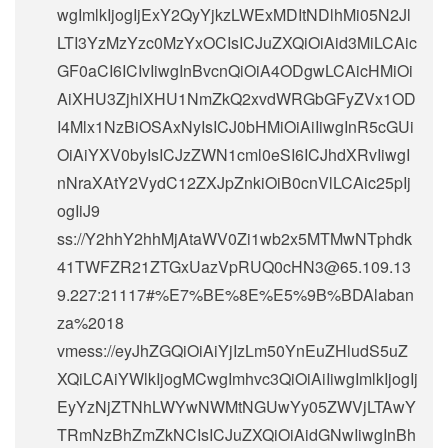
wgImlkIjogIjExY2QyYjkzLWExMDItNDlhMi05N2Jl
LTI3YzMzYzc0MzYxOCIsICJuZXQiOiAid3MiLCAic
GF0aCI6ICIvIiwgInBvcnQiOiA4ODgwLCAicHMiOi
AiXHU3ZjhlXHU1NmZkQ2xvdWRGbGFyZVx1OD
I4Mlx1NzBiOSAxNyIsICJ0bHMiOiAiIiwgInR5cGUi
OiAiYXV0byIsICJzZWN1cml0eSI6ICJhdXRvIiwgI
nNraXAtY2VydC12ZXJpZnkiOiB0cnVlLCAic25pIj
ogIiJ9
ss://Y2hhY2hhMjAtaWV0Zi1wb2x5MTMwNTphdk
41TWFZR21ZTGxUazVpRUQ0cHN3@65.109.13
9.227:21117#%E7%BE%8E%E5%9B%BDAlaban
za%2018
vmess://eyJhZGQiOiAiYjIzLm50YnEuZHludS5uZ
XQiLCAiYWlkIjogMCwgImhvc3QiOiAiIiwgImlkIjogIj
EyYzNjZTNhLWYwNWMtNGUwYy05ZWVjLTAwY
TRmNzBhZmZkNCIsICJuZXQiOiAidGNwIiwgInBh