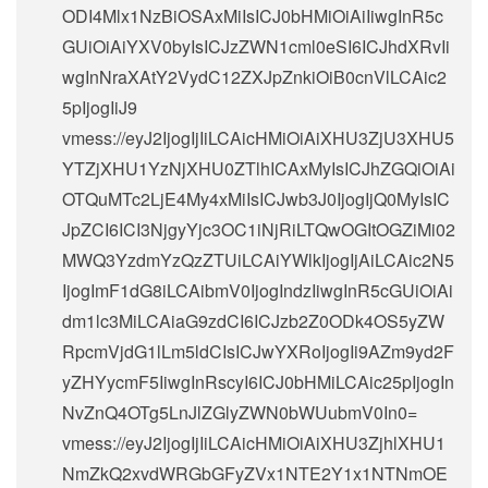
ODI4Mlx1NzBiOSAxMiIsICJ0bHMiOiAiIiwgInR5c
GUiOiAiYXV0byIsICJzZWN1cml0eSI6ICJhdXRvIi
wgInNraXAtY2VydC12ZXJpZnkiOiB0cnVlLCAic2
5pIjogIiJ9
vmess://eyJ2IjogIjIiLCAicHMiOiAiXHU3ZjU3XHU5
YTZjXHU1YzNjXHU0ZTlhICAxMyIsICJhZGQiOiAi
OTQuMTc2LjE4My4xMiIsICJwb3J0IjogIjQ0MyIsIC
JpZCI6ICI3NjgyYjc3OC1iNjRiLTQwOGItOGZiMi02
MWQ3YzdmYzQzZTUiLCAiYWlkIjogIjAiLCAic2N5
IjogImF1dG8iLCAibmV0IjogIndzIiwgInR5cGUiOiAi
dm1lc3MiLCAiaG9zdCI6ICJzb2Z0ODk4OS5yZW
RpcmVjdG1lLm5ldCIsICJwYXRoIjogIi9AZm9yd2F
yZHYycmF5IiwgInRscyI6ICJ0bHMiLCAic25pIjogIn
NvZnQ4OTg5LnJlZGlyZWN0bWUubmV0In0=
vmess://eyJ2IjogIjIiLCAicHMiOiAiXHU3ZjhlXHU1
NmZkQ2xvdWRGbGFyZVx1NTE2Y1x1NTNmOE