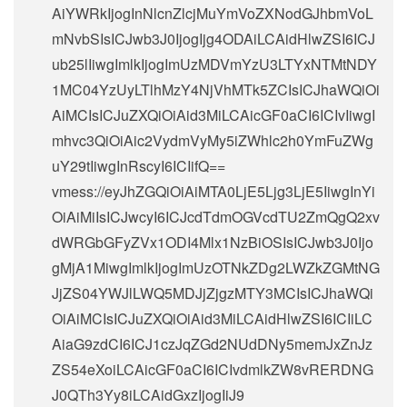
AiYWRkIjogInNlcnZlcjMuYmVoZXNodGJhbmVoL
mNvbSIsICJwb3J0IjogIjg4ODAiLCAidHlwZSI6ICJ
ub25lIiwgImlkIjogImUzMDVmYzU3LTYxNTMtNDY
1MC04YzUyLTlhMzY4NjVhMTk5ZCIsICJhaWQiOi
AiMCIsICJuZXQiOiAid3MiLCAicGF0aCI6ICIvIiwgI
mhvc3QiOiAic2VydmVyMy5iZWhlc2h0YmFuZWg
uY29tIiwgInRscyI6ICIifQ==
vmess://eyJhZGQiOiAiMTA0LjE5Ljg3LjE5IiwgInYi
OiAiMiIsICJwcyI6ICJcdTdmOGVcdTU2ZmQgQ2xv
dWRGbGFyZVx1ODI4Mlx1NzBiOSIsICJwb3J0Ijo
gMjA1MiwgImlkIjogImUzOTNkZDg2LWZkZGMtNG
JjZS04YWJlLWQ5MDJjZjgzMTY3MCIsICJhaWQi
OiAiMCIsICJuZXQiOiAid3MiLCAidHlwZSI6ICIiLC
AiaG9zdCI6ICJ1czJqZGd2NUdDNy5memJxZnJz
ZS54eXoiLCAicGF0aCI6ICIvdmlkZW8vRERDNG
J0QTh3Yy8iLCAidGxzIjogIiJ9