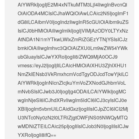
AiYWRkIjogIjE2Mi4xNTkuMTM3LjI4IiwgInBvcnQi
OiAiODA4MCIsICJhaWQiOiAwLCAic2N5IjogImF1
dG8iLCAibmV0IjogIndzIiwgInR5cGUiOiAibm9uZS
IsICJ0bHMiOiAiIiwgImlkIjogIjVlMjAzODY0LTYxNz
AtNDA1Ni1mYTkwLWIxZmRiZGEzYTNjYSIsICJz
bmkiOiAiIiwgImhvc3QiOiAiZXU0Lm9wZW54YWk
ubGluayIsICJwYXRoIjogIi8/ZWQ9MjA0OCJ9
vmess://eyJ2IjogIjIiLCAicHMiOiAiXHU3ZjhlXHU1
NmZkIENsb3VkRmxhcmVcdTgyODJcdTcwYjkiLC
AiYWRkIjogInNlcnZlcjkuYmVoZXNodGJhbmVoL
mNvbSIsICJwb3J0IjogIjg4ODAiLCAiYWlkIjogMC
wgInNjeSI6ICJhdXRvIiwgIm5ldCI6ICJ3cyIsICJ0e
XBlIjogIm5vbmUiLCAidGxzIjogIiIsICJpZCI6ICI2Mj
U3NTc0Ny0zN2I0LTRiZjgtOWFjNS05NWQyMTQ
wMDNiZTEiLCAic25pIjogIiIsICJob3N0IjogIiIsICJw
YXRoIjogIi8ifQ==