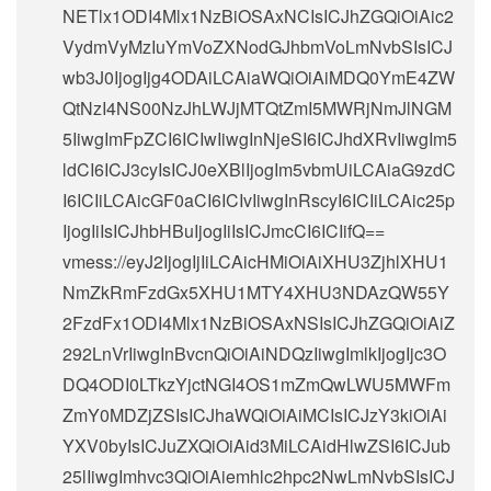
NETlx1ODI4Mlx1NzBiOSAxNCIsICJhZGQiOiAic2
VydmVyMzIuYmVoZXNodGJhbmVoLmNvbSIsICJ
wb3J0IjogIjg4ODAiLCAiaWQiOiAiMDQ0YmE4ZW
QtNzI4NS00NzJhLWJjMTQtZmI5MWRjNmJlNGM
5IiwgImFpZCI6ICIwIiwgInNjeSI6ICJhdXRvIiwgIm5
ldCI6ICJ3cyIsICJ0eXBlIjogIm5vbmUiLCAiaG9zdC
I6ICIiLCAicGF0aCI6ICIvIiwgInRscyI6ICIiLCAic25p
IjogIiIsICJhbHBuIjogIiIsICJmcCI6ICIifQ==
vmess://eyJ2IjogIjIiLCAicHMiOiAiXHU3ZjhlXHU1
NmZkRmFzdGx5XHU1MTY4XHU3NDAzQW55Y
2FzdFx1ODI4Mlx1NzBiOSAxNSIsICJhZGQiOiAiZ
292LnVrIiwgInBvcnQiOiAiNDQzIiwgImlkIjogIjc3O
DQ4ODI0LTkzYjctNGI4OS1mZmQwLWU5MWFm
ZmY0MDZjZSIsICJhaWQiOiAiMCIsICJzY3kiOiAi
YXV0byIsICJuZXQiOiAid3MiLCAidHlwZSI6ICJub
25lIiwgImhvc3QiOiAiemhlc2hpc2NwLmNvbSIsICJ