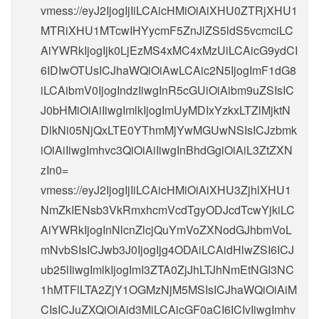
vmess://eyJ2IjogIjIiLCAicHMiOiAiXHU0ZTRjXHU1
MTRiXHU1MTcwIHYycmF5ZnJlZS5ldS5vcmciLC
AiYWRkIjogIjk0LjEzMS4xMC4xMzUiLCAicG9ydCI
6IDIwOTUsICJhaWQiOiAwLCAic2N5IjogImF1dG8
iLCAibmV0IjogIndzIiwgInR5cGUiOiAibm9uZSIsIC
J0bHMiOiAiIiwgImlkIjogImUyMDIxYzkxLTZlMjktN
DlkNi05NjQxLTE0YThmMjYwMGUwNSIsICJzbmk
iOiAiIiwgImhvc3QiOiAiIiwgInBhdGgiOiAiL3ZtZXN
zIn0=
vmess://eyJ2IjogIjIiLCAicHMiOiAiXHU3ZjhlXHU1
NmZkIENsb3VkRmxhcmVcdTgyODJcdTcwYjkiLC
AiYWRkIjogInNlcnZlcjQuYmVoZXNodGJhbmVoL
mNvbSIsICJwb3J0IjogIjg4ODAiLCAidHlwZSI6ICJ
ub25lIiwgImlkIjogImI3ZTA0ZjJhLTJhNmEtNGI3NC
1hMTFlLTA2ZjY1OGMzNjM5MSIsICJhaWQiOiAiM
CIsICJuZXQiOiAid3MiLCAicGF0aCI6ICIvIiwgImhv