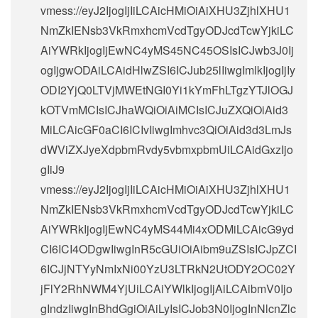
vmess://eyJ2IjogIjIiLCAicHMiOiAiXHU3ZjhlXHU1
NmZkIENsb3VkRmxhcmVcdTgyODJcdTcwYjkiLC
AiYWRkIjogIjEwNC4yMS45NC45OSIsICJwb3J0Ij
ogIjgwODAiLCAidHlwZSI6ICJub25lIiwgImlkIjogIjIy
ODI2YjQ0LTVjMWEtNGI0Yi1kYmFhLTgzYTJlOGJ
kOTVmMCIsICJhaWQiOiAiMCIsICJuZXQiOiAid3
MiLCAicGF0aCI6ICIvIiwgImhvc3QiOiAid3d3LmJs
dWViZXJyeXdpbmRvdy5vbmxpbmUiLCAidGxzIjo
gIiJ9
vmess://eyJ2IjogIjIiLCAicHMiOiAiXHU3ZjhlXHU1
NmZkIENsb3VkRmxhcmVcdTgyODJcdTcwYjkiLC
AiYWRkIjogIjEwNC4yMS44Mi4xODMiLCAicG9yd
CI6ICI4ODgwIiwgInR5cGUiOiAibm9uZSIsICJpZCI
6ICJjNTYyNmIxNi00YzU3LTRkN2UtODY2OC02Y
jFlY2RhNWM4YjUiLCAiYWlkIjogIjAiLCAibmV0Ijo
gIndzIiwgInBhdGgiOiAiLyIsICJob3N0IjogInNlcnZlc