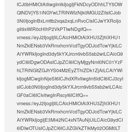
ICJ0bHMiOiAiIiwgImlkIjogIjFkNDcyODhhLTY5OW
QtNDVjYS1iNGYwLTRlNWIzNjk0MGU2ZiIsICJob
3N0IjogInBxLmttb2xqa2xqLnRvcCIsICJwYXRoIjo
gIi9xWlR0cHlhP2VkPTIwNDgifQ==
vmess://eyJ2IjogIjIiLCAicHMiOiAiXHU3ZjhlXHU1
NmZkIENsb3VkRmxhcmVcdTgyODJcdTcwYjkiLC
AiYWRkIjogInd3dy5kYXJrcm9vbS5sb2wiLCAicG9
ydCI6IDgwODAsICJpZCI6ICIyMjgyNmI0NC01YzF
hLTRiNGItZGJhYS04M2EyZThiZDk1ZjAiLCAiYWl
kIjogMCwgInNjeSI6ICJhdXRvIiwgIm5ldCI6ICJ3cyI
sICJob3N0IjogInd3dy5kYXJrcm9vbS5sb2wiLCAic
GF0aCI6ICIvIiwgInRscyI6ICIifQ==
vmess://eyJ2IjogIjIiLCAicHMiOiAiXHU3ZjhlXHU1
NmZkIENsb3VkRmxhcmVcdTgyODJcdTcwYjkiLC
AiYWRkIjogIjE3Mi42NC4xNTAuNjUiLCAicG9ydCI
6IDIwOTUsICJpZCI6ICJiZGVkZTlkMy02OGM0LT