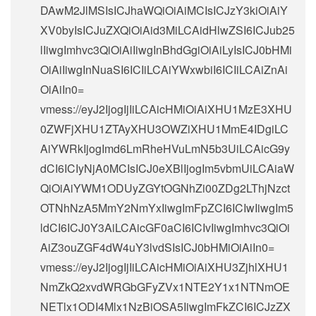
DAwM2JlMSIsICJhaWQiOiAiMCIsICJzY3kiOiAiY
XV0byIsICJuZXQiOiAid3MiLCAidHlwZSI6ICJub25
lIiwgImhvc3QiOiAiIiwgInBhdGgiOiAiLyIsICJ0bHMi
OiAiIiwgInNuaSI6ICIiLCAiYWxwbiI6ICIiLCAiZnAi
OiAiIn0=
vmess://eyJ2IjogIjIiLCAicHMiOiAiXHU1MzE3XHU
0ZWFjXHU1ZTAyXHU3OWZiXHU1MmE4IDgiLC
AiYWRkIjogImd6LmRheHVuLmN5b3UiLCAicG9y
dCI6ICIyNjA0MCIsICJ0eXBlIjogIm5vbmUiLCAiaW
QiOiAiYWM1ODUyZGYtOGNhZi00ZDg2LThjNzct
OTNhNzA5MmY2NmYxIiwgImFpZCI6ICIwIiwgIm5
ldCI6ICJ0Y3AiLCAicGF0aCI6ICIvIiwgImhvc3QiOi
AiZ3ouZGF4dW4uY3lvdSIsICJ0bHMiOiAiIn0=
vmess://eyJ2IjogIjIiLCAicHMiOiAiXHU3ZjhlXHU1
NmZkQ2xvdWRGbGFyZVx1NTE2Y1x1NTNmOE
NETlx1ODI4Mlx1NzBiOSA5IiwgImFkZCI6ICJzZX