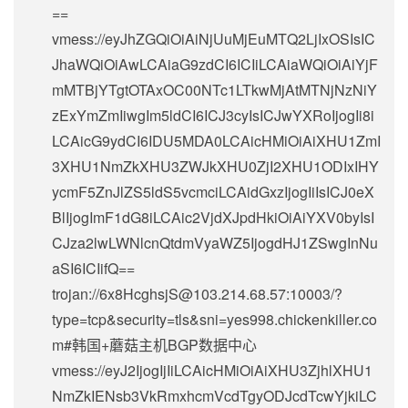
==
vmess://eyJhZGQiOiAiNjUuMjEuMTQ2LjIxOSIsIC
JhaWQiOiAwLCAiaG9zdCI6ICIiLCAiaWQiOiAiYjF
mMTBjYTgtOTAxOC00NTc1LTkwMjAtMTNjNzNiY
zExYmZmIiwgIm5ldCI6ICJ3cyIsICJwYXRoIjogIi8i
LCAicG9ydCI6IDU5MDA0LCAicHMiOiAiXHU1ZmI
3XHU1NmZkXHU3ZWJkXHU0ZjI2XHU1ODIxIHY
ycmF5ZnJlZS5ldS5vcmciLCAidGxzIjogIiIsICJ0eX
BlIjogImF1dG8iLCAic2VjdXJpdHkiOiAiYXV0byIsI
CJza2lwLWNlcnQtdmVyaWZ5IjogdHJ1ZSwgInNu
aSI6ICIifQ==
trojan://
6x8HcghsjS@103.214.68.57
:10003/?
type=tcp&security=tls&sni=yes998.chickenkiller.co
m#韩国+蘑菇主机BGP数据中心
vmess://eyJ2IjogIjIiLCAicHMiOiAiXHU3ZjhlXHU1
NmZkIENsb3VkRmxhcmVcdTgyODJcdTcwYjkiLC