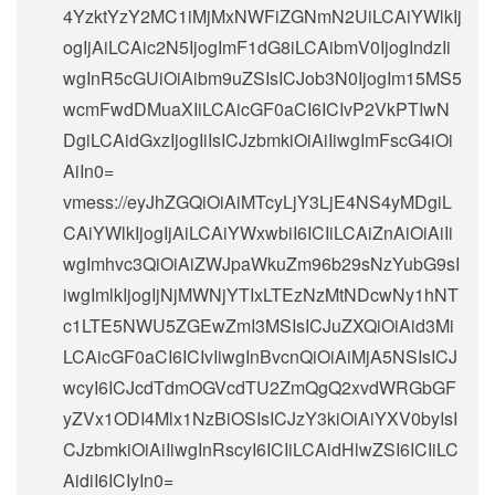
4YzktYzY2MC1iMjMxNWFiZGNmN2UiLCAiYWlkIj
ogIjAiLCAic2N5IjogImF1dG8iLCAibmV0IjogIndzIi
wgInR5cGUiOiAibm9uZSIsICJob3N0IjogIm15MS5
wcmFwdDMuaXIiLCAicGF0aCI6ICIvP2VkPTIwN
DgiLCAidGxzIjogIiIsICJzbmkiOiAiIiwgImFscG4iOi
AiIn0=
vmess://eyJhZGQiOiAiMTcyLjY3LjE4NS4yMDgiL
CAiYWlkIjogIjAiLCAiYWxwbiI6ICIiLCAiZnAiOiAiIi
wgImhvc3QiOiAiZWJpaWkuZm96b29sNzYubG9sI
iwgImlkIjogIjNjMWNjYTIxLTEzNzMtNDcwNy1hNT
c1LTE5NWU5ZGEwZmI3MSIsICJuZXQiOiAid3Mi
LCAicGF0aCI6ICIvIiwgInBvcnQiOiAiMjA5NSIsICJ
wcyI6ICJcdTdmOGVcdTU2ZmQgQ2xvdWRGbGF
yZVx1ODI4Mlx1NzBiOSIsICJzY3kiOiAiYXV0byIsI
CJzbmkiOiAiIiwgInRscyI6ICIiLCAidHlwZSI6ICIiLC
AidiI6ICIyIn0=