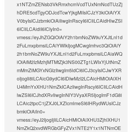
x1NTZmZENsb3VkRmxhcmVcdTUxNmNcdTUzZj
hDRE5cdTgyODJcdTcwYjkgMiIsICJzY3kiOiAiYX
V0byIsICJzbmkiOiAiIiwgInRscyI6ICIiLCAidHlwZSI
6ICIiLCAidiI6ICIyIn0=
vmess://eyJhZGQiOiAiY2h1bmNoZW9uYXJtLnl1d
2FuLmxpbmsiLCAiYWlkIjogMCwgImhvc3QiOiAiY
2h1bmNoZW9uYXJtLnl1d2FuLmxpbmsiLCAiaWQ
iOiAiM2IzMzhjMTMtZjk3NS00ZTg1LWIxYjUtNmZ
mMmZiMGYxNGIzIiwgIm5ldCI6ICJ3cyIsICJwYXR
oIjogIi8iLCAicG9ydCI6IDIwMzI2LCAicHMiOiAiXH
U4MmYxXHU1NmZkICAzIiwgInRscyI6ICIiLCAidH
lwZSI6ICJhdXRvIiwgInNlY3VyaXR5IjogImF1dG8i
LCAic2tpcC1jZXJ0LXZlcmlmeSI6IHRydWUsICJz
bmkiOiAiIn0=
vmess://eyJ2IjogIjIiLCAicHMiOiAiXHU3ZjhlXHU1
NmZkQ2xvdWRGbGFyZVx1NTE2Y1x1NTNmOE