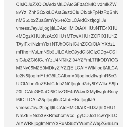
CIsICJuZXQiOiAid3MiLCAicGF0aCI6ICIvdmlkZW
8vYzllZnhSQ2kiLCAiaG9zdCI6ICI3bkFpNzRqSnN
nMS55b2ZuaGtmYy54eXoiLCAidGxzIjogIiJ9
vmess://eyJ2IjogIjIiLCAicHMiOiAiXHU3NTE4XHU
4MDgzXHU3NzAxXHU1MTcwXHU1ZGRlXHU1Z
TAyIFx1NzlmYlx1NTJhOCIsICJhZGQiOiAiYXdzL
mRheHVuLmN5b3UiLCAicG9ydCI6ICIzODg4OSI
sICJpZCI6ICJhYzU4NTJkZi04Y2FmLTRkODYtOG
M3Ny05M2E3MDkyZjY2ZjEiLCAiYWlkIjogIjAiLCA
ic2N5IjogImF1dG8iLCAibmV0IjogIndzIiwgInR5cG
UiOiAibm9uZSIsICJob3N0IjogInd3dy5iYWlkdS5jb
20iLCAicGF0aCI6ICIvZGF4dW4vdXMyIiwgInRscy
I6ICIiLCAic25pIjogIiIsICJhbHBuIjogIiJ9
vmess://eyJ2IjogIjIiLCAicHMiOiAiXHU3ZjhlXHU1
NmZkIENsb3VkRmxhcmVcdTgyODJcdTcwYjkiLC
AiYWRkIjogImNmY2RuMS5zYW5mZW5jZG45Lm