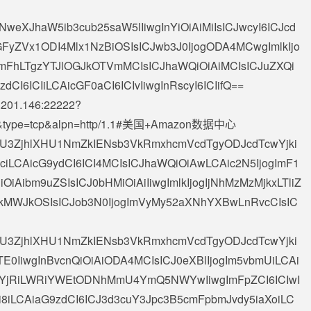
NweXJhaW5ib3cub25saW5lIiwgInYiOiAiMiIsICJwcyI6ICJcd
ZVx1ODI4Mlx1NzBiOSIsICJwb3J0IjogODA4MCwgImlkIjo
YmFhLTgzYTJlOGJkOTVmMCIsICJhaWQiOiAiMCIsICJuZXQi
dCI6ICIiLCAicGF0aCI6ICIvIiwgInRscyI6ICIifQ==
.201.146
:22222?
o.uk&type=tcp&alpn=http/1.1#美国+Amazon数据中心
AiXHU3ZjhlXHU1NmZkIENsb3VkRmxhcmVcdTgyODJcdTcwYjki
ciLCAicG9ydCI6ICI4MCIsICJhaWQiOiAwLCAic2N5IjogImF1
iOiAibm9uZSIsICJ0bHMiOiAiIiwgImlkIjogIjNhMzMzMjkxLTliZ
MWJkOSIsICJob3N0IjogImVyMy52aXNhYXBwLnRvcCIsIC
AiXHU3ZjhlXHU1NmZkIENsb3VkRmxhcmVcdTgyODJcdTcwYjki
E0IiwgInBvcnQiOiAiODA4MCIsICJ0eXBlIjogIm5vbmUiLCAi
0YjRiLWRiYWEtODNhMmU4YmQ5NWYwIiwgImFpZCI6ICIwI
gIi8iLCAiaG9zdCI6ICJ3d3cuY3Jpc3B5cmFpbmJvdy5iaXoiLC