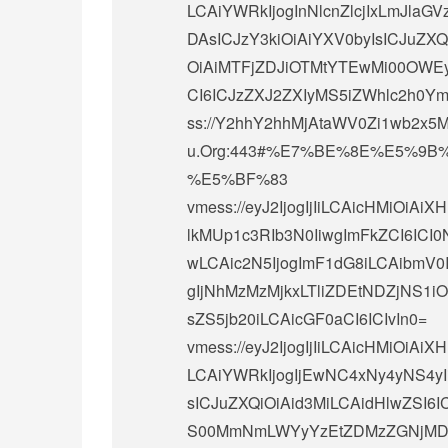
LCAiYWRkIjogInNlcnZlcjIxLmJlaG
DAsICJzY3kiOiAiYXV0byIsICJuZXQi
OiAiMTFjZDJiOTMtYTEwMi00OWEyL
CI6ICJzZXJ2ZXIyMS5iZWhlc2h0Ym
ss://Y2hhY2hhMjAtaWV0Zi1wb2x5
u.Org:443#%E7%BE%8E%E5%9
%E5%BF%83
vmess://eyJ2IjogIjIiLCAicHMiO
lkMUp1c3RIb3N0IiwgImFkZCI6ICI
wLCAic2N5IjogImF1dG8iLCAibmV0Ij
gIjNhMzMzMjkxLTliZDEtNDZjNS1
sZS5jb20iLCAicGF0aCI6ICIvIn0=
vmess://eyJ2IjogIjIiLCAicHMiOi
LCAiYWRkIjogIjEwNC4xNy4yNS4yI
sICJuZXQiOiAid3MiLCAidHlwZSI6I
S00MmNmLWYyYzEtZDMzZGNjMDF