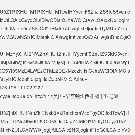
iAiXHU0ZTRjXHU1MTRiXHU1MTcwIHYycmF5ZnJlZS5ldS5vcmc
MzUiLCAicG9ydCI6IDIwODIsICJhaWQiOiAwLCAic2N5IjogIm
GUiOiAibm9uZSIsICJ0bHMiOiAiIiwgImlkIjogImUyMDIxYzkxL
wMGUwNSIsICJzbmkiOiAiIiwgImhvc3QiOiAiIiwgInBhdGgiO
iAiXHU1MzYyXHU2NWZhXHU4ZmJlIHYycmF5ZnJlZS5ldS5vcm
jM5IiwgInBvcnQiOiAiMjIyMjIiLCAidHlwZSI6ICJub25lIiwgI
GQ5Yi05MzE4LWEzOTMzZDExMzczNiIsICJhaWQiOiAiMCIs
LyIsICJob3N0IjogIiIsICJ0bHMiOiAiIn0=
176.195.111
:22222?
.co.uk&type=tcp&alpn=http/1.1#美国+华盛顿州西雅图市亚马逊
AiXHU3ZjhlXHU1NmZkIENsb3VkRmxhcmVcdTgyODJcdTcwYjki
zciLCAicG9ydCI6ICI4MCIsICJpZCI6ICI3MDIyOTgyZi1kYT
mN2UiLCAiYWlkIjogIjAiLCAic2N5IjogImF1dG8iLCAibmV0