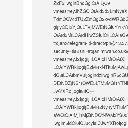
Z2F5IiwgInBhdGgiOiAiLyJ9
vmess://eyJhZGQiOiAid3d3LmNyaX
TdmOGVcdTU2ZmQgQ2xvdWRGbGFy
gIjIyODI2YjQ0LTVjMWEtNGI0Yi1k
OiAid3MiLCAidHlwZSI6ICIiLCAiaG9z
trojan://
telegram-id-directvpn@13.37
security=tls&sni=trojan.miwan.c
vmess://eyJ2IjogIjIiLCAicHMiOi
LCAiYWRkIjogIjE2Mi4xNTkuMjAwLj
dG8iLCAibmV0IjogIndzIiwgInR5cGU
DEtNDZjNS1iOWE5LTM3MGI1YTNk
JwYXRoIjogIi8ifQ==
vmess://eyJ2IjogIjIiLCAicHMiOi
LCAiYWRkIjogIjE3Mi42Ny4yMTIuMT
aWQiOiAiMjI4MjZiNDQtNWMxYS0
iwgIm5ldCI6ICJ3cyIsICJwYXRoIjo