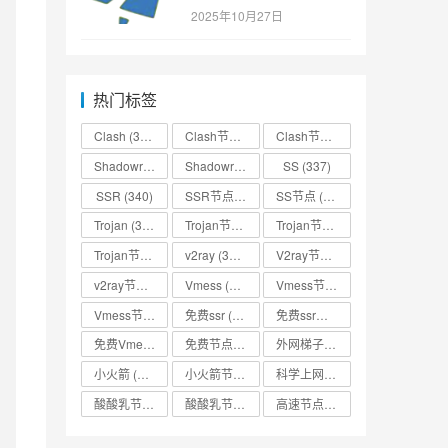
SSR/v2ray/Clash/trojan
2025年10月27日
节点免费分享
热门标签
Clash
(338)
Clash节点
(335)
Clash节点分享
(331)
Shadowrocket
(336)
Shadowrocket节点
SS
(333)
(337)
SSR
(340)
SSR节点
(335)
SS节点
(335)
Trojan
(333)
Trojan节点
(333)
Trojan节点免费分享
(332)
Trojan节点分享
(332)
v2ray
(337)
V2ray节点
(336)
v2ray节点分享
(334)
Vmess
(330)
Vmess节点
(330)
Vmess节点分享
(330)
免费ssr
(318)
免费ssr节点
(318)
免费Vmess节点
(330)
免费节点
(335)
外网梯子
(314)
小火箭
(337)
小火箭节点分享
(334)
科学上网
(327)
酸酸乳节点
(318)
酸酸乳节点分享
(318)
高速节点
(335)