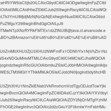
VzaHRiYW5laC5jb20iLCAicG9ydCI6ICI4ODgwIiwgImFpZCI6I
OiAid3MiLCAidHlwZSI6ICJub25lIiwgInRscyI6ICIiLCAiaWQi
Tk3YmUtMjdjMzNjNzQzNjE4IiwgInNuaSI6ICIiLCAiaG9zd
FuZWguY29tIiwgInBhdGgiOiAiLyJ9
MTMwNTpXNzRYRkFMTEx1dzZtNUlB@java.ct.arvancode.e
B%BD%2BAmazon%E6%95%B0%E6%8D%AE%E4%B8%AD
iAiXHU0ZmM0XHU3ZjU3XHU2NWFmIFx1ODNhYlx1NjVhZlx1Nz
0NS4xNDQuMi4xMTMiLCAicG9ydCI6ICI4MCIsICJhaWQiOiA
ogIndzIiwgInR5cGUiOiAibm9uZSIsICJ0bHMiOiAiIiwgImlkIjo
iOWE5LTM3MGI1YTNkMWJkOSIsICJob3N0IjogInd3dy5hcHB
AiXHU3ZjhlXHU1NmZkIENsb3VkRmxhcmVcdTgyODJcdTcwYjki
iwgInBvcnQiOiA4MCwgImFpZCI6IDAsICJzY3kiOiAiYXV0byI
CJub25lIiwgInRscyI6ICIiLCAiaWQiOiAiZDY2NjQ1MTgtYzhlM
hOGE2IiwgImhvc3QiOiAic2d2cG4uY2F0bmlwYmFsbHMu