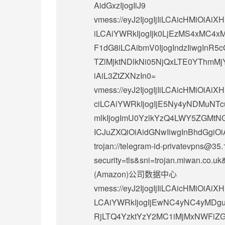
AidGxzIjogIiJ9
vmess://eyJ2IjogIjIiLCAicHMiO
iLCAiYWRkIjogIjk0LjEzMS4xMC4x
F1dG8iLCAibmV0IjogIndzIiwgInR5c
TZlMjktNDlkNi05NjQxLTE0YThmMjY
iAiL3ZtZXNzIn0=
vmess://eyJ2IjogIjIiLCAicHMiO
ciLCAiYWRkIjogIjE5Ny4yNDMuNTcuM
mlkIjogImU0YzlkYzQ4LWY5ZGMtN
ICJuZXQiOiAidGNwIiwgInBhdGgiOiAi
trojan://
telegram-id-privatevpns@35.
security=tls&sni=trojan.miwan
(Amazon)公司数据中心
vmess://eyJ2IjogIjIiLCAicHMiOi
LCAiYWRkIjogIjEwNC4yNC4yMDguM
RjLTQ4YzktYzY2MC1iMjMxNWFiZGN