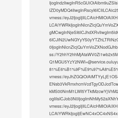
IjogIndzIiwgInR5cGUiOiAibm9uZSI
lZD0yMDQ4IiwgInRscyI6ICIiLCAic25p
vmess://eyJ2IjogIjIiLCAicHMiOi
LCAiYWRkIjogInNlcnZlcjQuYmVoZ
gMCwgInNjeSI6ICJhdXRvIiwgIm5ldC
6ICJiN2UwNGYyYS0yYTZhLTRiNzQ
0IjogInNlcnZlcjQuYmVoZXNodGJhb
ss://Y2hhY2hhMjAtaWV0Zi1wb
Q1MGU5YzY2NWI=@service.oul
81%E6%B1%9F%E9%97%A8%E5
vmess://eyJhZGQiOiAiMTYyLjE1OS
ENsb3VkRmxhcmVcdTgyODJcdTcw
kMS00NmM1LWI5YTktMzcwYjVhM2Qx
ogIiIsICJob3N0IjogImNhMy52aXNhY
vmess://eyJ2IjogIjIiLCAicHMiOi
LCAiYWRkIjogIjEwNC4xOC4xNS4xN