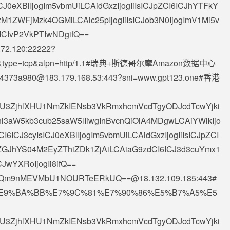
ICJ0eXBlIjogIm5vbmUiLCAidGxzIjogIiIsICJpZCI6ICJhYTFkY
M1ZWFjMzk4OGMiLCAic25pIjogIiIsICJob3N0IjogImV1Mi5v
ICIvP2VkPTIwNDgifQ==
.72.120
:22222?
.co.uk&type=tcp&alpn=http/1.1#瑞典+斯德哥尔摩Amazon数据中心
4373a980@183.179.168.53
:443?sni=www.gpt123.one#香港
AiXHU3ZjhlXHU1NmZkIENsb3VkRmxhcmVcdTgyODJcdTcwYjki
nl3aW5kb3cub25saW5lIiwgInBvcnQiOiA4MDgwLCAiYWlkIjo
I6ICJ3cyIsICJ0eXBlIjogIm5vbmUiLCAidGxzIjogIiIsICJpZCI
ZGJhYS04M2EyZThiZDk1ZjAiLCAiaG9zdCI6ICJ3d3cuYmx1
JwYXRoIjogIi8ifQ==
6Qm9nMEVMbU1NOURTeERkUQ==@18.132.109.185
:443#
E9%BA%BB%E7%9C%81%E7%90%86%E5%B7%A5%E5
AiXHU3ZjhlXHU1NmZkIENsb3VkRmxhcmVcdTgyODJcdTcwYjki