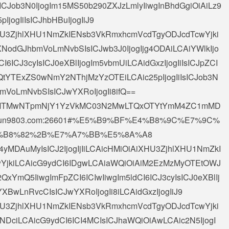
sICJob3N0IjogIm15MS50b290ZXJzLmlyIiwgInBhdGgiOiAiLz9
IjogIiIsICJhbHBuIjogIiJ9
AiXHU3ZjhlXHU1NmZkIENsb3VkRmxhcmVcdTgyODJcdTcwYjki
XNodGJhbmVoLmNvbSIsICJwb3J0IjogIjg4ODAiLCAiYWlkIjo
I6ICJ3cyIsICJ0eXBlIjogIm5vbmUiLCAidGxzIjogIiIsICJpZCI
tYTExZS0wNmY2NThjMzYzOTEiLCAic25pIjogIiIsICJob3N
mVoLmNvbSIsICJwYXRoIjogIi8ifQ==
2x5MTMwNTpmNjY1YzVkMC03N2MwLTQxOTYtYmM4ZC1mMD
uyun9803.com:26601#%E5%B9%BF%E4%B8%9C%E7%9C%
%B8%82%2B%E7%A7%BB%E5%8A%A8
4yMDAuMyIsICJ2IjogIjIiLCAicHMiOiAiXHU3ZjhlXHU1NmZkI
YjkiLCAicG9ydCI6IDgwLCAiaWQiOiAiM2EzMzMyOTEtOWJ
YmQ5IiwgImFpZCI6ICIwIiwgIm5ldCI6ICJ3cyIsICJ0eXBlIj
XBwLnRvcCIsICJwYXRoIjogIi8iLCAidGxzIjogIiJ9
AiXHU3ZjhlXHU1NmZkIENsb3VkRmxhcmVcdTgyODJcdTcwYjki
DciLCAicG9ydCI6ICI4MCIsICJhaWQiOiAwLCAic2N5IjogI