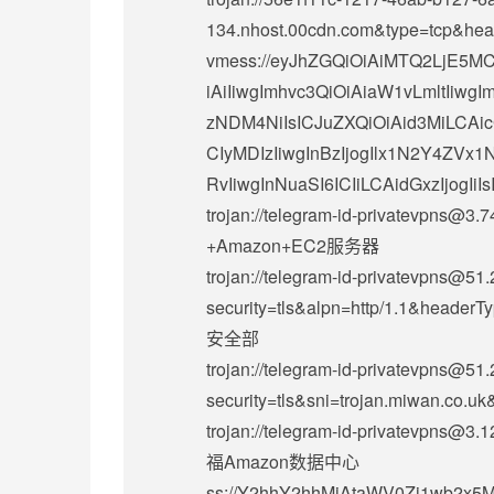
134.nhost.00cdn.com&type=tcp&he
vmess://eyJhZGQiOiAiMTQ2LjE5MC
iAiIiwgImhvc3QiOiAiaW1vLmltIiwg
zNDM4NiIsICJuZXQiOiAid3MiLCAi
CIyMDIzIiwgInBzIjogIlx1N2Y4ZV
RvIiwgInNuaSI6ICIiLCAidGxzIjogIiIsI
trojan://
telegram-id-privatevpns@3.7
+Amazon+EC2服务器
trojan://
telegram-id-privatevpns@51.
security=tls&alpn=http/1.1&head
安全部
trojan://
telegram-id-privatevpns@51.
security=tls&sni=trojan.miwan
trojan://
telegram-id-privatevpns@3.1
福Amazon数据中心
ss://Y2hhY2hhMjAtaWV0Zi1wb2x5