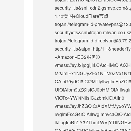
security=tls&sni=cdn2.gsmvp.com&
1.1#美国+CloudFlare节点
trojan://
telegram-id-privatevpns@13.
security=tls&sni=trojan.miwan.co.
trojan://
telegram-id-directvpn@3.79.
security=tls&alpn=http/1.1&header
+Amazon+EC2服务器
vmess://eyJ2IjogIjIiLCAicHMi
M2JmIFx1NGUyZFx1NTM0ZVx1NzU
CAicG9ydCI6ICI2MTIyIiwgImFpZCI
UiOiAibm9uZSIsICJ0bHMiOiAiIi
VlOTc4YWI4NiIsICJzbmkiOiAiIn0=
vmess://eyJhZGQiOiAidXMtMy5oY
iwgImFscG4iOiAiIiwgImhvc3QiOi
lkIjogImRiZjY3ZThmLWVjYTItNG
CAicGF0aCI6ICIvIiwgInBvcnQiO