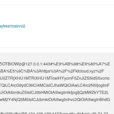
ayfree/main/v2
OTBlOWIz@127.0.0.1
:443#%E9%AB%98%E6%80%A7%E
%E5%9C%BA%3Ahttps%3A%2F%2Fkfcloud.xyz%2F
iAiXHU0ZTRjXHU1MTRiXHU1MTcwIHYycmF5ZnJlZS5ldS5vcmc
TQiLCAicG9ydCI6ICI4MCIsICJhaWQiOiAwLCAic2N5IjogImF
UiOiAibm9uZSIsICJ0bHMiOiAiIiwgImlkIjogIjQzMWZkYTE2L
Y4NjQ3MSIsICJzbmkiOiAiIiwgImhvc3QiOiAiIiwgInBhdG
afbc23bafba@5.104.108.109
:443?security=tls&sni=20-24-33-