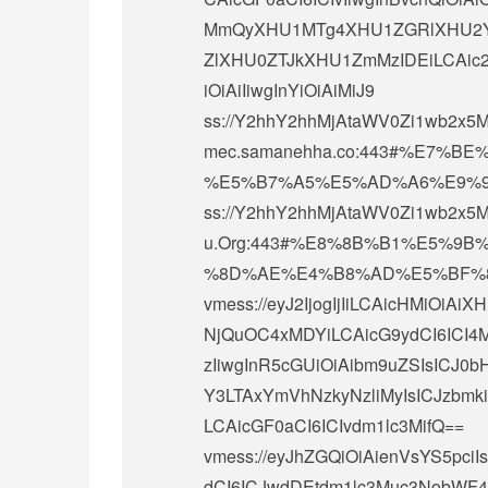
MmQyXHU1MTg4XHU1ZGRlXHU2
ZlXHU0ZTJkXHU1ZmMzIDEiLCAic2N5
iOiAiIiwgInYiOiAiMiJ9
ss://Y2hhY2hhMjAtaWV0Zi1wb2x5
mec.samanehha.co:443#%E7
%E5%B7%A5%E5%AD%A6%E9%9
ss://Y2hhY2hhMjAtaWV0Zi1wb2x
u.Org:443#%E8%8B%B1%E5%9
%8D%AE%E4%B8%AD%E5%BF%
vmess://eyJ2IjogIjIiLCAicHMiOi
NjQuOC4xMDYiLCAicG9ydCI6ICI4M
zIiwgInR5cGUiOiAibm9uZSIsICJ0
Y3LTAxYmVhNzkyNzliMyIsICJzbmk
LCAicGF0aCI6ICIvdm1lc3MifQ==
vmess://eyJhZGQiOiAienVsYS5pciI
dCI6ICJwdDEtdm1lc3Muc3NobWF4L