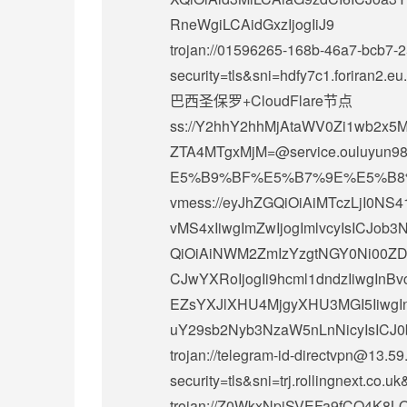
RneWgiLCAidGxzIjogIiJ9
trojan://
01596265-168b-46a7-bcb7-
security=tls&sni=hdfy7c1.foriran
巴西圣保罗+CloudFlare节点
ss://Y2hhY2hhMjAtaWV0Zi1wb2
ZTA4MTgxMjM=@service.ouluy
E5%B9%BF%E5%B7%9E%E5%B8
vmess://eyJhZGQiOiAiMTczLjI0N
vMS4xIiwgImZwIjogImlvcyIsICJob
QiOiAiNWM2ZmIzYzgtNGY0Ni00ZD
CJwYXRoIjogIi9hcml1dndzIiwgInB
EZsYXJlXHU4MjgyXHU3MGI5IiwgIn
uY29sb2Nyb3NzaW5nLnNicyIsICJ0b
trojan://
telegram-id-directvpn@13.59
security=tls&sni=trj.rollingnext
trojan://
Z0WkxNpiSVEFa9fCO4K8LQ