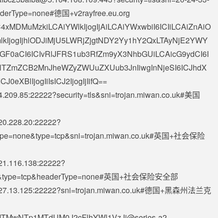
aderType=none#德国+v2rayfree.eu.org
4xMDMuMzkiLCAiYWlkIjogIjAiLCAiYWxwbiI6ICIiLCAiZnAiO
ImlkIjogIjhlODJiMjU5LWRjZjgtNDY2Yy1hY2QxLTAyNjE2YWY
cGF0aCI6ICIvRlJFRS1ub3RfZm9yX3NhbGUiLCAicG9ydCI6I
x1NTZmZCB2MnJheWZyZWUuZXUub3JnIiwgInNjeSI6ICJhdX
CJ0eXBlIjogIiIsICJ2IjogIjIifQ==
4.209.85
:22222?security=tls&sni=trojan.miwan.co.uk#美国
20.228.20
:22222?
erType=none&type=tcp&sni=trojan.miwan.co.uk#英国+社会保险
21.116.138
:22222?
.co.uk&type=tcp&headerType=none#英国+社会保险安全部
27.13.125
:22222?sni=trojan.miwan.co.uk#德国+黑森州法兰克
MTMwNTp1MTdUM0J2cFlhYWl1VzJj@series-a2-