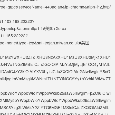
type=grpc&serviceName=443trojan&fp=chrome&alpn=h2,http/
51.103.168
:22222?
uk&type=tcp&alpn=http/1.1#美国+Xerox
211.155
:22222?
Type=none&type=tcp&sni=trojan.miwan.co.uk#美国
OiAiXHU1M2YwXHU2ZTdlXHU3NzAxXHU1MzU3XHU2Mjk1XHU1
zNVx1NGZlMSIsICJhZGQiOiAiMzYuMjMyLjE1OC4yMTAiL
6IDAsICJzY3kiOiAiYXV0byIsICJuZXQiOiAidGNwIiwgInR5cG
wgImlkIjogImVmMzg0MWNmLTI1NTYtNGQ5Yy1hYzhkLWMwZT
WppbWloYWppbWloYWppbWkub25saW5lIiwgImFpZCI6ICIwI
AidXMtMy5oYWppbWloYWppbWloYWppbWkub25saW5lIiwgIm
EwMS05Yzg3LWM4Y2ZlYTQ5MGE1MSIsICJuZXQiOiAid3MiL
iAiODAiLCAicHMiOiAiXHU3ZjhlXHU1NmZkXHU0ZmM0XHU1