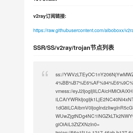
v2ray订阅链接:
https://raw.githubusercontent.com/aiboboxx/v2r
SSR/SS/v2ray/trojan节点列表
ss://
YWVzLTEyOC1nY206NjYwMWZi
4%BB%B7%E6%AF%94%E6%9C%BA
vmess://eyJ2IjogIjIiLCAicHMiO
iLCAiYWRkIjogIjk1LjE2NC40Ni4xN
1dG8iLCAibmV0IjogIndzIiwgInR5cG
WUwZjgtNDg4NC1iNGZkLTk2NWYwM2
giOiAiL3ZtZXNzIn0=
trojan://
56e1f11c-1217-46ab-b127-6