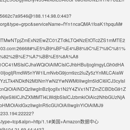
25662c7a9546@188.114.98.0
:443?
2.eu.org&type=grpc&serviceName=fYn1ncaQMA1foaK1hpquM#
x5MTMwNTpjZmExN2EwZC01ZTdkLTQ4NzEtOTc2ZS1mMTE2
un9803.com:26668#%E5%B9%BF%E4%B8%9C%E7%9C%81%
%82%2B%E7%A7%BB%E5%8A%A8
S41OC41MSIsICJhaWQiOiAiMCIsICJhbHBuIjogImgyLGh0dHA
3N0IjogIjRmdW5nYW1lLmNvbG9jcm9zc2luZy5zYnMiLCAiaW
YzLTk4NDktN2M3NmYwN2YwNWM0IiwgIm5ldCI6ICJ3cyIsI
vcnQiOiAiNDQzIiwgInBzIjogIlx1N2Y4ZVx1NTZmZCBDbG91Z
NjeSI6ICJhZXMtMTI4LWdjbSIsICJzbmkiOiAic2NhbGUzNjA
HMiOiAidGxzIiwgInR5cGUiOiAiIiwgInYiOiAiMiJ9
.233.194
:22222?
.co.uk&type=tcp&alpn=http/1.1#美国+Amazon数据中心
@104.21.69.44
:443?