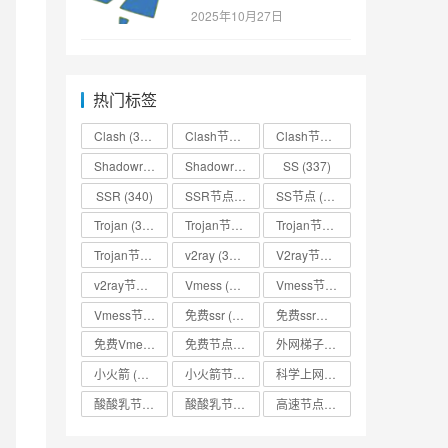
SSR/v2ray/Clash/trojan
2025年10月27日
节点免费分享
热门标签
Clash
(338)
Clash节点
(335)
Clash节点分享
(331)
Shadowrocket
(336)
Shadowrocket节点
SS
(333)
(337)
SSR
(340)
SSR节点
(335)
SS节点
(335)
Trojan
(333)
Trojan节点
(333)
Trojan节点免费分享
(332)
Trojan节点分享
(332)
v2ray
(337)
V2ray节点
(336)
v2ray节点分享
(334)
Vmess
(330)
Vmess节点
(330)
Vmess节点分享
(330)
免费ssr
(318)
免费ssr节点
(318)
免费Vmess节点
(330)
免费节点
(335)
外网梯子
(314)
小火箭
(337)
小火箭节点分享
(334)
科学上网
(327)
酸酸乳节点
(318)
酸酸乳节点分享
(318)
高速节点
(335)