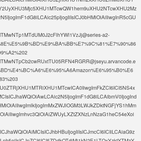
Y2UyXHU3Mjc5XHU1MTcwQW1hem9uXHU2NTcwXHU2Mz
IjogImF1dG8iLCAic25pIjogIiIsICJ0bHMiOiAiIiwgInR5cGU
MTMwNTp1MTdUM0J2cFlhYWl1VzJj@series-a2-
%BE%8E%E5%9B%BD%E9%BA%BB%E7%9C%81%E7%90%86
9%A2%202
5MTMwNTpCb2cwRUxtTU05RFN4RGRR@jseyu.arvancode.e
B%BD%E4%BC%A6%E6%95%A6Amazon%E6%95%B0%E6
83%203
AiXHU0ZTRjXHU1MTRiXHU1MTcwICA0IiwgImFkZCI6ICI5NS4x
CIsICJhaWQiOiAwLCAic2N5IjogImF1dG8iLCAibmV0IjogInd
bHMiOiAiIiwgImlkIjogImMxZWJlOGM3LWJkZDktNGFjYS1hMm
iOiAiIiwgImhvc3QiOiAiZWUyLXZtZXNzLnNzaG1heC54eXoi
sICJhaWQiOiAiMCIsICJhbHBuIjogIiIsICJmcCI6ICIiLCAiaG9z
nh5eiIsICJpZCI6ICI5ZDdkOTdjMi1kN2E1LTQxYzktYTMzY