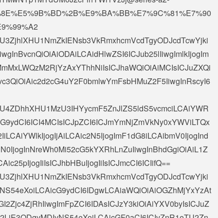
%BE%8E%E5%9B%BD%2B%E9%BA%BB%E7%9C%81%E7%90
9%99%A2
AiXHU3ZjhlXHU1NmZkIENsb3VkRmxhcmVcdTgyODJcdTcwYjki
gInBvcnQiOiAiODAiLCAidHlwZSI6ICJub25lIiwgImlkIjogIm
mMxLWQzM2RjYzAxYThhNiIsICJhaWQiOiAiMCIsICJuZXQi
hvc3QiOiAic2d2cG4uY2F0bmlwYmFsbHMuZ2F5IiwgInRscyI6
iAiXHU4ZDhhXHU1MzU3IHYycmF5ZnJlZS5ldS5vcmciLCAiYWR
cG9ydCI6ICI4MCIsICJpZCI6ICJmYmNjZmVkNy0xYWViLTQx
CAiYWlkIjogIjAiLCAic2N5IjogImF1dG8iLCAibmV0IjogInd
3N0IjogInNreWh0Mi52cG5kYXRhLnZuIiwgInBhdGgiOiAiL1Z
ic25pIjogIiIsICJhbHBuIjogIiIsICJmcCI6ICIifQ==
AiXHU3ZjhlXHU1NmZkIENsb3VkRmxhcmVcdTgyODJcdTcwYjki
NS54eXoiLCAicG9ydCI6IDgwLCAiaWQiOiAiOGZhMjYxYzAt
jc4ZjRhIiwgImFpZCI6IDAsICJzY3kiOiAiYXV0byIsICJuZ
Y2LjE3ODgyMDIyNS54eXoiLCAicGF0aCI6ICIvZnR1eTU2Zn