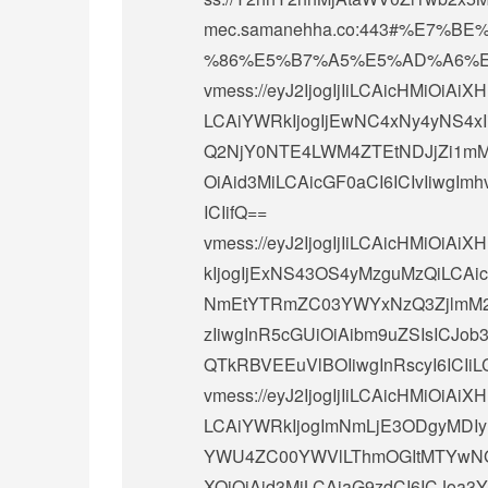
mec.samanehha.co:443#%E7
%86%E5%B7%A5%E5%AD%A6%E
vmess://eyJ2IjogIjIiLCAicHMiOi
LCAiYWRkIjogIjEwNC4xNy4yNS4xIiw
Q2NjY0NTE4LWM4ZTEtNDJjZi1mM
OiAid3MiLCAicGF0aCI6ICIvIiwgIm
ICIifQ==
vmess://eyJ2IjogIjIiLCAicHMiO
kIjogIjExNS43OS4yMzguMzQiLCAi
NmEtYTRmZC03YWYxNzQ3ZjlmM2IiL
zIiwgInR5cGUiOiAibm9uZSIsICJob
QTkRBVEEuVlBOIiwgInRscyI6ICIiLCA
vmess://eyJ2IjogIjIiLCAicHMiOi
LCAiYWRkIjogImNmLjE3ODgyMDIy
YWU4ZC00YWVlLThmOGItMTYwNGI2Z
XQiOiAid3MiLCAiaG9zdCI6ICJoa3