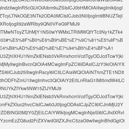
IndzIiwgInR5cGUiOiAibm9uZSIsICJ0bHMiOiAiIiwgImlkIjogI
TcyLTNkOGE3NTk2ODA0MCIsICJob3N0IjogIm9BNUZTejl
YXRoIjogIi92aWRlby9QN0VFeG9FMiJ9
x5MTMwNToyZTJhMjY1NS0wYWMxLTRiMWQtYTc3Ny1kZTk4
:4303#%E5%8F%B0%E6%B9%BE%E7%9C%81%E5%8F%B
E4%B8%AD%E5%8D%8E%E7%94%B5%E4%BF%A1
AiXHU3ZjhlXHU1NmZkIENsb3VkRmxhcmVcdTgyODJcdTcwYjki
jMyIiwgInBvcnQiOiA4MCwgImFpZCI6IDAsICJzY3kiOiAiYX
ZSI6ICJub25lIiwgInRscyI6ICIiLCAiaWQiOiAiNThmZTE1NDIt
hODFhZmU1IiwgImhvc3QiOiAiY2E0LnRlaG1lMi5mdW4iLC
UNUYkZIYkw5NW15ZlJYMiJ9
AiXHU3ZjhlXHU1NmZkIENsb3VkRmxhcmVcdTgyODJcdTcwYjki
mFkZXIuc2hvcCIsICJwb3J0IjogODAsICJpZCI6ICJmMjU2Y
DBiNGI3M2Y0ZjEiLCAiYWlkIjogMCwgInNjeSI6ICJhdXRvI
gInYzcmEzZG8ud2FrZXVwdGltZXJhcC5zaG9wIiwgInBhdGgiOi