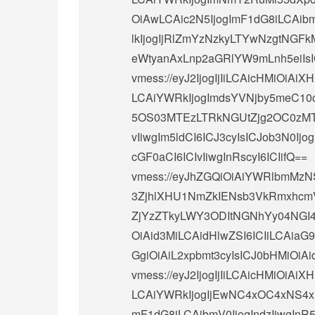
OiAwLCAic2N5IjogImF1dG8iLCAibm
lkIjogIjRlZmYzNzkyLTYwNzgtNGF
eWtyanAxLnp2aGRlYW9mLnh5eiIs
vmess://eyJ2IjogIjIiLCAicHMiOi
LCAiYWRkIjogImdsYVNjby5meC10c
5OS03MTEzLTRkNGUtZjg2OC0zMT
vIiwgIm5ldCI6ICJ3cyIsICJob3N0I
cGF0aCI6ICIvIiwgInRscyI6ICIifQ==
vmess://eyJhZGQiOiAiYWRlbmMzNS
3ZjhlXHU1NmZkIENsb3VkRmxhcmVc
ZjYzZTkyLWY3ODItNGNhYy04NGI
OiAid3MiLCAidHlwZSI6ICIiLCAia
GgiOiAiL2xpbmt3cyIsICJ0bHMiOiAi
vmess://eyJ2IjogIjIiLCAicHMiOi
LCAiYWRkIjogIjEwNC4xOC4xNS4xN
mF1dG8iLCAibmV0IjogIndzIiwgInR5