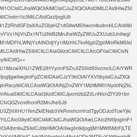
OCIsICJhaWQiOiAiMCIsICJuZXQiOiAid3MiLCAidHlwZSI
6ICIvdm1lc3MiLCAidGxzIjogIiJ9
y41Z2RhdGF2aXAuZGljaHZ1dG9wMS5wcm8udm4iLCAidiI6I
TdmYVx1NjVhZlx1NTc2NiB2MnJheWZyZWUuZXUub3JnIiwgI
GM1MDFhLWNjYzAtNDdjYy1iMzhhLTkxNjg0Zjg0MmRkMSIsI
iLCAidHlwZSI6ICIiLCAiaG9zdCI6ICIiLCAicGF0aCI6ICIvN
I6ICIifQ==
iAiXHU1MzcwXHU1ZWE2IHYycmF5ZnJlZS5ldS5vcmciLCAiYWR
0IjogIjgwIiwgImFpZCI6IDAsICJzY3kiOiAiYXV0byIsICJuZXQi
wgInRscyI6ICIiLCAiaWQiOiAiNjZmZWY1M2ItMWI1Ny00NjZkL
NuaSI6ICIiLCAiaG9zdCI6ICJpcmlzb2Z0LnNlcnZlY291bn
6ICIvQGZvcndhcmR2MnJheSJ9
AiXHU3ZjhlXHU1NmZkIENsb3VkRmxhcmVcdTgyODJcdTcwYjki
YiLCAicG9ydCI6ICI4MCIsICJhaWQiOiAwLCAic2N5IjogImF1
iOiAibm9uZSIsICJ0bHMiOiAiIiwgImlkIjogIjM1MWI5MzFjLTE
zYzVjMSIsICJob3N0IjogImVyMy44ODk2MTEuY29tIiwgInB