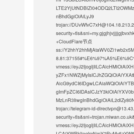
LTE2YjUtNDBlZi04ODQ2LTI2OWMzY
nBhdGgiOiAiLyJ9
trojan://
DUvWfvC7xH@104.18.213.2
security=tls&sni=my.gjgjhjvjjjjgj
+CloudFlare节点
ss://Y2hhY2hhMjAtaWV0Zi1wb2x
8.81:37155#%E6%97%A5%E6%9C%A
vmess://eyJ2IjogIjIiLCAicHMiO
yZFx1NWZjMyIsICJhZGQiOiAiYXA
AicG9ydCI6IDgwLCAiaWQiOiAiYTB
gImFpZCI6IDAsICJzY3kiOiAiYXV0
MzLnR3IiwgInBhdGgiOiAiL2dlZy80N
trojan://
telegram-id-directvpn@13.43
security=tls&sni=trojan.miwan.c
vmess://eyJ2IjogIjIiLCAicHMiOi
LCAiYWRkIjogImNmY2RuMy5zYW5