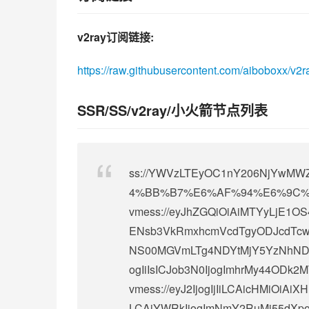
v2ray订阅链接:
https://raw.githubusercontent.com/aiboboxx/v2r
SSR/SS/v2ray/小火箭节点列表
ss://
YWVzLTEyOC1nY206NjYwMWZi
4%BB%B7%E6%AF%94%E6%9C%BA
vmess://eyJhZGQiOiAiMTYyLjE1OS
ENsb3VkRmxhcmVcdTgyODJcdTcwY
NS00MGVmLTg4NDYtMjY5YzNhNDNjN
ogIiIsICJob3N0IjogImhrMy44ODk2M
vmess://eyJ2IjogIjIiLCAicHMiOi
LCAiYWRkIjogImNmY2RuMi55dXpo