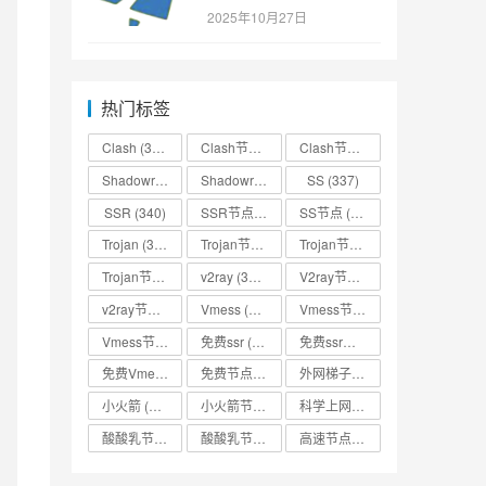
SSR/v2ray/Clash/trojan
2025年10月27日
节点免费分享
热门标签
Clash
(338)
Clash节点
(335)
Clash节点分享
(331)
Shadowrocket
(336)
Shadowrocket节点
SS
(333)
(337)
SSR
(340)
SSR节点
(335)
SS节点
(335)
Trojan
(333)
Trojan节点
(333)
Trojan节点免费分享
(332)
Trojan节点分享
(332)
v2ray
(337)
V2ray节点
(336)
v2ray节点分享
(334)
Vmess
(330)
Vmess节点
(330)
Vmess节点分享
(330)
免费ssr
(318)
免费ssr节点
(318)
免费Vmess节点
(330)
免费节点
(335)
外网梯子
(314)
小火箭
(337)
小火箭节点分享
(334)
科学上网
(327)
酸酸乳节点
(318)
酸酸乳节点分享
(318)
高速节点
(335)