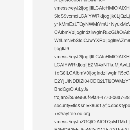
vmess://eyJ2IjogIjIiLCAicHMiO
5ldS5vcmciLCAiYWRkIjogIjk0LjQzL
y1kMmEzLTQyNWMtYmU1Ny0xMzViO
CAibmV0IjogIndzIiwgInR5cGUiOiA
WtlLmNvbSIsICJwYXRoIjogIi9AZm9y
IjogIiJ9
vmess://eyJ2IjogIjIiLCAicHMiOi
LCAiYWRkIjogIjE2Mi4xNTkuMjAwL
1dG8iLCAibmV0IjogIndzIiwgInR5cG
E2YjUtNDBlZi04ODQ2LTI2OWMzYT
BhdGgiOiAiLyJ9
trojan://
b59ee60f-9fa4-4770-b6a7-2
security=tls&sni=k6us1.yfjc.sbs&t
+v2rayfree.eu.org
vmess://eyJhZGQiOiAiOTQuMTMxLjg
E3MCB2MnJheWZyZWUuZXUub3JnIi