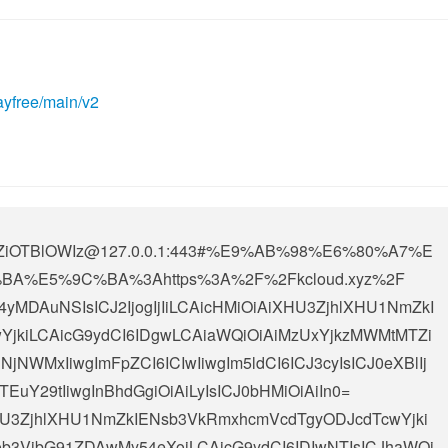
ayfree/main/v2
OTBlOWIz@127.0.0.1
:443#%E9%AB%98%E6%80%A7%E
%E5%9C%BA%3Ahttps%3A%2F%2Fkcloud.xyz%2F
4yMDAuNSIsICJ2IjogIjIiLCAicHMiOiAiXHU3ZjhlXHU1NmZkI
jkiLCAicG9ydCI6IDgwLCAiaWQiOiAiMzUxYjkzMWMtMTZi
WMxIiwgImFpZCI6ICIwIiwgIm5ldCI6ICJ3cyIsICJ0eXBlIj
TEuY29tIiwgInBhdGgiOiAiLyIsICJ0bHMiOiAiIn0=
AiXHU3ZjhlXHU1NmZkIENsb3VkRmxhcmVcdTgyODJcdTcwYjki
b3VjbG91ZDAwMy54eXoiLCAicG9ydCI6IDIwNTIsICJhaWQi