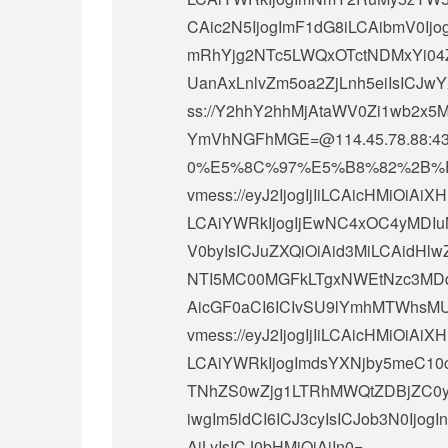
CAic2N5IjogImF1dG8iLCAibmV0Ijog
mRhYjg2NTc5LWQxOTctNDMxYi04Z
UanAxLnlvZm5oa2ZjLnh5eiIsICJw
ss://Y2hhY2hhMjAtaWV0Zi1wb2
YmVhNGFhMGE=@114.45.78.88
0%E5%8C%97%E5%B8%82%2B%
vmess://eyJ2IjogIjIiLCAicHMiOi
LCAiYWRkIjogIjEwNC4xOC4yMDIuM
V0byIsICJuZXQiOiAid3MiLCAidHlw
NTI5MC00MGFkLTgxNWEtNzc3MDd
AicGF0aCI6ICIvSU9lYmhMTWhsM
vmess://eyJ2IjogIjIiLCAicHMiOi
LCAiYWRkIjogImdsYXNjby5meC10c
TNhZS0wZjg1LTRhMWQtZDBjZC0yZ
iwgIm5ldCI6ICJ3cyIsICJob3N0Ijo
AiLyIsICJ0bHMiOiAiIn0=