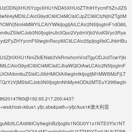
iAiXHU2ODNjXHU5YzgxXHU1NDA5XHU0ZTlhIHYycmF5ZnJlZS
jIwNi4yMDIiLCAicG9ydCI6ICI4MCIsICJpZCI6ICIzNjhlZTg0M
WVjNmI4MWYiLCAiYWlkIjogIjAiLCAic2N5IjogImF1dG8iL
ibm9uZSIsICJob3N0IjogImJlc3Quc2VydmVjb3VudGVyc3Rya
d2FyZHYycmF5IiwgInRscyI6ICIiLCAic25pIjogIiIsICJhbHBu
AiXHU3ZjhlXHU1NmZkIENsb3VkRmxhcmVcdTgyODJcdTcwYjki
jMiLCAicG9ydCI6ICI4MCIsICJhaWQiOiAwLCAic2N5IjogImF
UiOiAibm9uZSIsICJ0bHMiOiAiIiwgImlkIjogIjM1MWI5MzFjLT
QzYzVjMSIsICJob3N0IjogImNhMy44ODk2MTEuY29tIiwgIn
88620147f60@192.65.217.200
:443?
ype=ws&host=k6us1.yfjc.sbs&path=/yfjc/kus1#澳大利亚
uMzIiLCAidiI6ICIyIiwgInBzIjogIlx1NGU0Y1x1NTE0Ylx1NT
wgInBvcnQiOiA4MCwgImlkIjogIjU3ZTM3YTc0LWJhZGMt