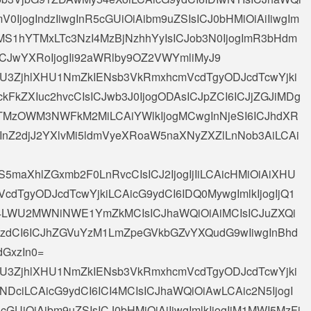
V0IjogIndzIiwgInR5cGUiOiAibm9uZSIsICJ0bHMiOiAiIiwgIm
kMS1hYTMxLTc3NzI4MzBjNzhhYyIsICJob3N0IjogImR3bHdm
ICJwYXRoIjogIi92aWRlby9OZ2VWYmliMyJ9
AiXHU3ZjhlXHU1NmZkIENsb3VkRmxhcmVcdTgyODJcdTcwYjki
kFkZXIuc2hvcCIsICJwb3J0IjogODAsICJpZCI6ICJjZGJiMDg
MzOWM3NWFkM2MiLCAiYWlkIjogMCwgInNjeSI6ICJhdXR
jogInZ2djJ2YXlvMi5ldmVyeXRoaW5naXNyZXZlLnNob3AiLCAi
5maXhlZGxmb2F0LnRvcCIsICJ2IjogIjIiLCAicHMiOiAiXHU
dTgyODJcdTcwYjkiLCAicG9ydCI6IDQ0MywgImlkIjogIjQ1
4LWU2MWNiNWE1YmZkMCIsICJhaWQiOiAiMCIsICJuZXQi
G9zdCI6ICJhZGVuYzM1LmZpeGVkbGZvYXQudG9wIiwgInBhd
dGxzIn0=
AiXHU3ZjhlXHU1NmZkIENsb3VkRmxhcmVcdTgyODJcdTcwYjki
DciLCAicG9ydCI6ICI4MCIsICJhaWQiOiAwLCAic2N5IjogI
cGUiOiAibm9uZSIsICJ0bHMiOiAiIiwgImlkIjogIjM1MWI5MzFj