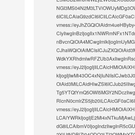
NGI3MS04N2M3LTViOWUyMDg3OWI1
6ICIiLCAiaG9zdCI6ICIiLCAicGF0aCI
vmess://eyJhZGQiOiAidm4ueHByb
CIyIiwgInBzIjogIlx1NWRmNFx1N
nBvcnQiOiA4MCwgImlkIjogImUyM
CJhaWQiOiAiMCIsICJuZXQiOiAid3M
WdkYXRhdmlwRFZUb3AxIiwgInRscy
vmess://eyJ2IjogIjIiLCAicHMiO
kIjogIjIwMi43OC4xNjIuNiIsICJwb3J
OiAid3MiLCAidHlwZSI6ICJub25lIi
Tg5YTQtYmQ5OWI5MGY2NDczIiwgIn
RlcnN0cmlrZS5jb20iLCAicGF0aCI
vmess://eyJ2IjogIjIiLCAicHMiOi
LCAiYWRkIjogIjE2Mi4xNTkuMjAwLj
dG8iLCAibmV0IjogIndzIiwgInR5cGU
2YjUtNDBlZi04ODQ2LTI2OWMzYTQ