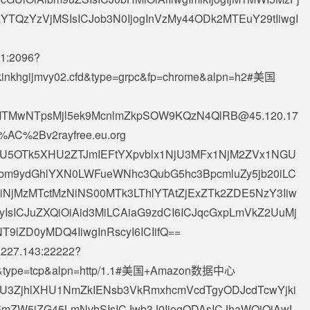
TQzYzVjMSIsICJob3N0IjogInVzMy44ODk2MTEuY29tIiwgI
1
:2096?
bvxhkinkhgijmvy02.cfd&type=grpc&fp=chrome&alpn=h2#美国
5MTMwNTpsMjl5ek9McnlmZkpSOW9KQzN4QlRB@45.120.17
C%2Bv2rayfree.eu.org
iAiXHU5OTk5XHU2ZTJmIEFtYXpvblx1NjU3MFx1NjM2ZVx1NGU
tbm9ydGhlYXN0LWFueWNhc3QubG5hc3BpcmluZy5jb20iLC
iNjMzMTctMzNiNS00MTk3LThlYTAtZjExZTk2ZDE5NzY3Iiw
byIsICJuZXQiOiAid3MiLCAiaG9zdCI6ICJqcGxpLmVkZ2UuMj
T9lZD0yMDQ4IiwgInRscyI6ICIifQ==
.227.143
:22222?
o.uk&type=tcp&alpn=http/1.1#美国+Amazon数据中心
AiXHU3ZjhlXHU1NmZkIENsb3VkRmxhcmVcdTgyODJcdTcwYjki
mZW5jZG45LmNvbSIsICJwb3J0IjogODAsICJhaWQiOiAwL