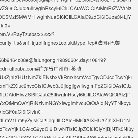
wZSI6ICJub25lIiwgInRscyI6ICIiLCAiaWQiOiAiMmRiZWViNz
5MzI5MWM1IiwgInNuaSI6ICIiLCAiaG9zdCI6ICJoa3l4LjY
In0=
Join.V2RayTz.sbs
:22222?
urity=tls&sni=trj.rollingnext.co.uk&type=tcp#法国+巴黎
e56b9464c08e@falungong.19890604.day
:10819?
de-ssl.cdn-alibaba.com#广东省广州市+移动
AiXHU3ZjhlXHU1NmZkIENsb3VkRmxhcmVcdTgyODJcdTcwYjki
FkZXIuc2hvcCIsICJwb3J0IjogIjgwIiwgImFpZCI6IDAsICJz
iLCAidHlwZSI6ICJub25lIiwgInRscyI6ICIiLCAiaWQiOiAiZjI1
QtMmQwYjRiNzNmNGYxIiwgImhvc3QiOiAidjNyYTNkby5
cGF0aCI6ICIvIn0=
RlLmV1Lm9yZyIsICJ2IjogIjIiLCAicHMiOiAiXHU3ZjhlXHU1N
cwYjkiLCAicG9ydCI6IDIwNTIsICJpZCI6ICIyYjBjNTk5Ni0y
Dk4OGYiLCAiYWlkIjogIjAiLCAibmV0IjogIndzIiwgInR5c