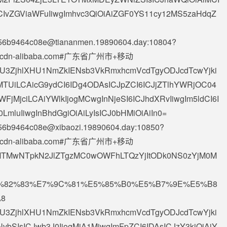
ICIvZGViaWFuIiwgImhvc3QiOiAiZGF0YS11cy12MS5zaHdqZ
e56b9464c08e@tiananmen.19890604.day
:10804?
de-ssl.cdn-alibaba.com#广东省广州市+移动
AiXHU3ZjhlXHU1NmZkIENsb3VkRmxhcmVcdTgyODJcdTcwYjki
MTUiLCAicG9ydCI6IDg4ODAsICJpZCI6ICJjZTlhYWRjOC04
FjMjciLCAiYWlkIjogMCwgInNjeSI6ICJhdXRvIiwgIm5ldCI6I
LmluIiwgInBhdGgiOiAiLyIsICJ0bHMiOiAiIn0=
56b9464c08e@xibaozi.19890604.day
:10850?
de-ssl.cdn-alibaba.com#广东省广州市+移动
5MTMwNTpkN2JlZTgzMC0wOWFhLTQzYjItODk0NS0zYjM0M
%E8%82%83%E7%9C%81%E5%85%B0%E5%B7%9E%E5%B8
8
AiXHU3ZjhlXHU1NmZkIENsb3VkRmxhcmVcdTgyODJcdTcwYjki
NvbSIsICJwb3J0IjogMjA1MiwgImFpZCI6IDAsICJzY3kiOiAiY