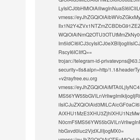
LyIsICJ0bHMiOiAiIiwgInNuaSI6ICIi
vmess://eyJhZGQiOiAibWVoZGkxMy
Ilx1N2Y4ZVx1NTZmZCBDbG91ZEZ
WQiOiAiNmQ2OTU3OTUtMmZkNy00M
Im5ldCI6ICJ3cyIsICJ0eXBlIjogIiIs
RscyI6ICIifQ==
trojan://
telegram-id-privatevpns@63.
security=tls&alpn=http/1.1&header
+v2rayfree.eu.org
vmess://eyJhZGQiOiAiMTA0LjIyNC
MS56YW55bGVlLnVrIiwgImlkIjog
iIsICJuZXQiOiAid3MiLCAicGF0aCI
AiXHU1MzE3XHU3ZjhlXHU1NzMwXH
N0cmF5MS56YW55bGVlLnVrIiwgInRs
hbGxvd0luc2VjdXJlIjogMX0=
vmess://eyJhZGQiOiAiOTEuMjQyL