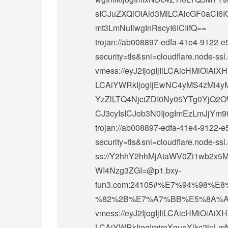
sICJuZXQiOiAid3MiLCAicGF0aCI6
mt3LmNuIiwgInRscyI6ICIifQ==
trojan://
ab008897-edfa-41e4-9122-
security=tls&sni=cloudflare.no
vmess://eyJ2IjogIjIiLCAicHMiOi
LCAiYWRkIjogIjEwNC4yMS4zMi4y
YzZlLTQ4NjctZDI0Ny05YTg0YjQ2OW
CJ3cyIsICJob3N0IjogImEzLmJjYm90
trojan://
ab008897-edfa-41e4-9122-e
security=tls&sni=cloudflare.no
ss://Y2hhY2hhMjAtaWV0Zi1wb2x
WI4Nzg3ZGI=@p1.bxy-
fun3.com:24105#%E7%94%98
%82%2B%E7%A7%BB%E5%8A%A
vmess://eyJ2IjogIjIiLCAicHMiOi
LCAiYWRkIjogImtreXgueXlkc2lpLm