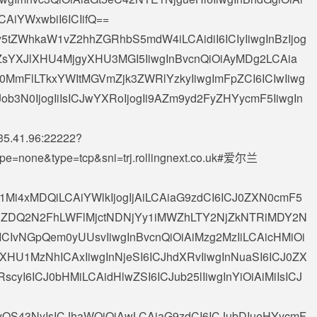
LCAiYWxwbiI6ICIifQ==
5tZWhkaW1vZ2hhZGRhbS5mdW4iLCAidiI6ICIyIiwgInBzIjog
sYXJlXHU4MjgyXHU3MGI5IiwgInBvcnQiOiAyMDg2LCAia
mFlLTkxYWItMGVmZjk3ZWRlYzkyIiwgImFpZCI6ICIwIiwg
ICJob3N0IjogIiIsICJwYXRoIjogIi9AZm9yd2FyZHYycmF5IiwgIn
35.41.96
:22222?
Type=none&type=tcp&sni=trj.rollingnext.co.uk#爱尔兰
41Mi4xMDQiLCAiYWlkIjogIjAiLCAiaG9zdCI6ICJ0ZXN0cmF5
IjRiZDQ2N2FhLWFlMjctNDNjYy1iMWZhLTY2NjZkNTRiMDY2N
6ICIvNGpQem0yUUsvIiwgInBvcnQiOiAiMzg2MzIiLCAicHMiOi
U1MzNhICAxIiwgInNjeSI6ICJhdXRvIiwgInNuaSI6ICJ0ZX
cyI6ICJ0bHMiLCAidHlwZSI6ICJub25lIiwgInYiOiAiMiIsICJ
jIyOS43NyIsICJhaWQiOiAwLCAiaG9zdCI6ICJubDIueHYycmF