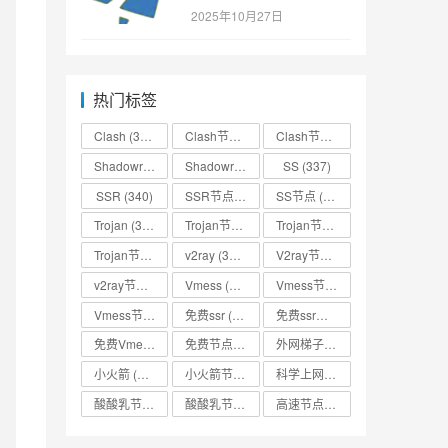
SSR/v2ray/Clash/trojan
2025年10月27日
节点免费分享
热门标签
Clash
(338)
Clash节点
(335)
Clash节点分享
(331)
Shadowrocket
(336)
Shadowrocket节点
SS
(333)
(337)
SSR
(340)
SSR节点
(335)
SS节点
(335)
Trojan
(333)
Trojan节点
(333)
Trojan节点免费分享
(332)
Trojan节点分享
(332)
v2ray
(337)
V2ray节点
(336)
v2ray节点分享
(334)
Vmess
(330)
Vmess节点
(330)
Vmess节点分享
(330)
免费ssr
(318)
免费ssr节点
(318)
免费Vmess节点
(330)
免费节点
(335)
外网梯子
(314)
小火箭
(337)
小火箭节点分享
(334)
科学上网
(327)
酸酸乳节点
(318)
酸酸乳节点分享
(318)
高速节点
(335)