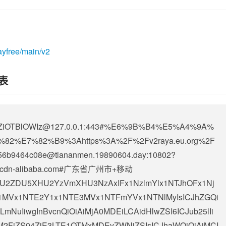
ayfree/main/v2
列表
OTBlOWIz@127.0.0.1
:443#%E6%9B%B4%E5%A4%9A%
2%E7%82%B9%3Ahttps%3A%2F%2Fv2raya.eu.org%2F
e56b9464c08e@tiananmen.19890604.day
:10802?
de-ssl.cdn-alibaba.com#广东省广州市+移动
iAiXHU2ZDU5XHU2YzVmXHU3NzAxIFx1NzlmYlx1NTJhOFx1Nj
MVx1NTE2Y1x1NTE3MVx1NTFmYVx1NTNlMyIsICJhZGQi
mNuIiwgInBvcnQiOiAiMjA0MDEiLCAidHlwZSI6ICJub25lIi
YtM2FiZS04ZjE3LTE1OTMxMDEyZWNiZSIsICJhaWQiOiAiMCI