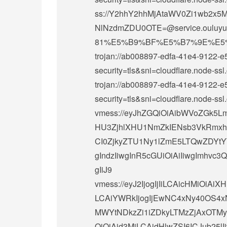
ss://Y2hhY2hhMjAtaWV0Zi1wb2
NlNzdmZDU0OTE=@service.oul
81%E5%B9%BF%E5%B7%9E%E5
trojan://
ab008897-edfa-41e4-9122-e
security=tls&sni=cloudflare.no
trojan://
ab008897-edfa-41e4-9122-
security=tls&sni=cloudflare.no
vmess://eyJhZGQiOiAibWVoZGk5Lm
HU3ZjhlXHU1NmZkIENsb3VkRmxhc
CI0ZjkyZTU1Ny1lZmE5LTQwZDYtYT
gIndzIiwgInR5cGUiOiAiIiwgImhvc3
gIiJ9
vmess://eyJ2IjogIjIiLCAicHMiOi
LCAiYWRkIjogIjEwNC4xNy40OS4xNz
MWYtNDkzZi1iZDkyLTMzZjAxOTMyO
QiOiAid3MiLCAidHlwZSI6ICJub25lI