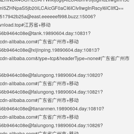
nl5ZHNpaS5jb20iLCAicGF0aCI6ICIvIiwgInRscyI6ICIifQ==
6517942b25a@east.eeeeeef998.buzz
:15006?
mdownload.top#江苏省+移动
e56b9464c08e@tank.19890604.day
:10831?
de-ssl.cdn-alibaba.com#广东省广州市+移动
56b9464c08e@xijinping.19890604.day
:10813?
e-ssl.cdn-alibaba.com&type=tcp&headerType=none#广东省广州市
e56b9464c08e@falungong.19890604.day
:10820?
de-ssl.cdn-alibaba.com#广东省广州市+移动
e56b9464c08e@falungong.19890604.day
:10821?
de-ssl.cdn-alibaba.com#广东省广州市+移动
e56b9464c08e@tiananmen.19890604.day
:10810?
de-ssl.cdn-alibaba.com#广东省广州市+移动
e56b9464c08e@falungong.19890604.day
:10826?
de-ssl.cdn-alibaba.com#广东省广州市+移动