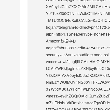
XV0byIsICJuZXQiOiAid3MiLCAidHl
YtYTcxZi00OTNmLWJkOTItMzNmMDE
1MTU2OC54eXoiLCAicGF0aCI6ICIv
trojan://
telegram-id-directvpn@172-
alpn=http/1.1&headerType=none&sec
Amazon数据中心
trojan://
ab008897-edfa-41e4-9122-
security=tls&sni=cloudflare.no
vmess://eyJ2IjogIjIiLCAicHMiOi
LCAiYWRkIjogImdsYXNjby5meC10cm
Y3kiOiAiYXV0byIsICJuZXQiOiAid3M
NmEzYWUtMGY4NS00YTFkLWQwY2
3YWtldXB0aW1lcmFwLnNob3AiLCAi
vmess://eyJhZGQiOiAidjQuY2Zub2
mZkIENsb3VkRmxhcmVcdTgyODJcdT
MTZmLTQ5MzMtOWFlZC05MjQ1OGZmN