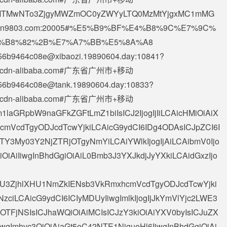
x5MTMwNTo3ZjgyMWZmOC0yZWYyLTQ0MzMtYjgxMC1mMG
uyun9803.com:20005#%E5%B9%BF%E4%B8%9C%E7%9C%
%B8%82%2B%E7%A7%BB%E5%8A%A8
56b9464c08e@xibaozi.19890604.day
:10841?
de-ssl.cdn-alibaba.com#广东省广州市+移动
e56b9464c08e@tank.19890604.day
:10833?
de-ssl.cdn-alibaba.com#广东省广州市+移动
1laGRpbW9naGFkZGFtLmZ1biIsICJ2IjogIjIiLCAicHMiOiAiX
mVcdTgyODJcdTcwYjkiLCAicG9ydCI6IDg4ODAsICJpZCI6I
Y3My03Y2NjZTRjOTgyNmYiLCAiYWlkIjogIjAiLCAibmV0Ijo
QiOiAiIiwgInBhdGgiOiAiL0Bmb3J3YXJkdjJyYXkiLCAidGxzIjo
AiXHU3ZjhlXHU1NmZkIENsb3VkRmxhcmVcdTgyODJcdTcwYjki
ciLCAicG9ydCI6ICIyMDUyIiwgImlkIjogIjJkYmVlYjc2LWE3
TFjNSIsICJhaWQiOiAiMCIsICJzY3kiOiAiYXV0byIsICJuZX
iwgImhvc3QiOiAiaGt5eC42NTE1NjgueHl6IiwgInBhdGgiOiAi